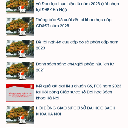
và Đào tạo thực hiện từ năm 2025 (xét chọn
tại ĐHBK Hà Nội)
Thông báo Đề xuất đề tài khoa học cấp
GD&ĐT năm 2025
Đề tài nghiên cứu cấp cơ sở phân cấp năm
2023
Danh sách sáng chế/giải pháp hữu ích từ
2021
Kết quả xét đạt tiêu chuẩn GS, PGS năm 2023
tại Hội đồng Giáo sư cơ sở Đại học Bách
khoa Hà Nội
HỘI ĐỒNG GIÁO SƯ CƠ SỞ ĐẠI HỌC BÁCH
KHOA HÀ NỘI