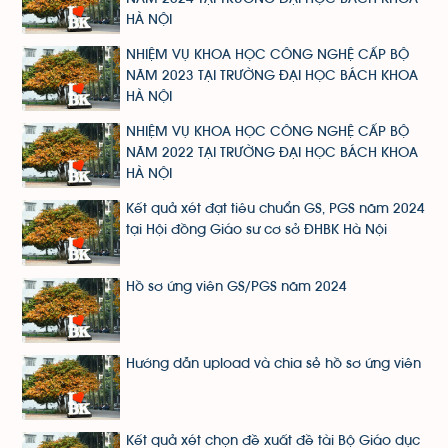
HÀ NỘI
NHIỆM VỤ KHOA HỌC CÔNG NGHỆ CẤP BỘ
NĂM 2023 TẠI TRƯỜNG ĐẠI HỌC BÁCH KHOA
HÀ NỘI
NHIỆM VỤ KHOA HỌC CÔNG NGHỆ CẤP BỘ
NĂM 2022 TẠI TRƯỜNG ĐẠI HỌC BÁCH KHOA
HÀ NỘI
Kết quả xét đạt tiêu chuẩn GS, PGS năm 2024
tại Hội đồng Giáo sư cơ sở ĐHBK Hà Nội
Hồ sơ ứng viên GS/PGS năm 2024
Hướng dẫn upload và chia sẻ hồ sơ ứng viên
Kết quả xét chọn đề xuất đề tài Bộ Giáo dục