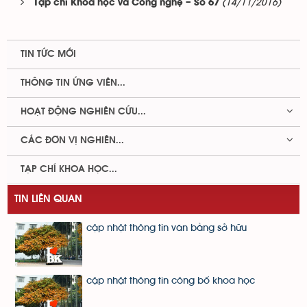
(14/11/2016)
Tạp chí Khoa học và Công nghệ – Số 67
TIN TỨC MỚI
THÔNG TIN ỨNG VIÊN...
HOẠT ĐỘNG NGHIÊN CỨU...
CÁC ĐƠN VỊ NGHIÊN...
TẠP CHÍ KHOA HỌC...
TIN LIÊN QUAN
cập nhật thông tin văn bằng sở hữu
cập nhật thông tin công bố khoa học