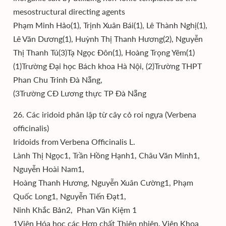
mesostructural directing agents
Phạm Minh Hảo(1), Trịnh Xuân Bái(1), Lê Thành Nghị(1),
Lê Văn Dương(1), Huỳnh Thị Thanh Hương(2), Nguyễn
Thị Thanh Tú(3)Tạ Ngọc Đôn(1), Hoàng Trọng Yêm(1)
(1)Trường Đại học Bách khoa Hà Nội, (2)Trường THPT
Phan Chu Trinh Đà Nẵng,
(3Trường CĐ Lương thực TP Đà Nẵng
26. Các iridoid phân lập từ cây cỏ roi ngựa (Verbena
officinalis)
Iridoids from Verbena Officinalis L.
Lành Thị Ngọc1, Trần Hồng Hạnh1, Châu Văn Minh1,
Nguyễn Hoài Nam1,
Hoàng Thanh Hương, Nguyễn Xuân Cường1, Phạm
Quốc Long1, Nguyễn Tiến Đạt1,
Ninh Khắc Bản2, Phan Văn Kiệm 1
1Viện Hóa học các Hợp chất Thiên nhiên, Viện Khoa