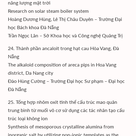
năng lượng mặt trời
Research on solar steam boiler system
Hoàng Dương Hùng, Lê Thị Châu Duyên – Trường Đại
học Bách khoa Đà Nẵng
Trần Ngọc Lân – Sở Khoa học và Công nghệ Quảng Trị
24. Thành phần ancaloit trong hạt cau Hòa Vang, Đà
Nẵng
The alkaloid composition of areca pips in Hoa Vang
district, Da Nang city
Đào Hùng Cường – Trường Đại học Sư phạm – Đại học
Đà Nẵng
25. Tổng hợp nhôm oxit tinh thể cấu trúc mao quản
trung bình từ muối vô cơ sử dụng các tác nhân tạo cấu
trúc loại không ion
Synthesis of mesoporous crystalline alumina from
inorganic salt by utilizing non-ionic templates as the