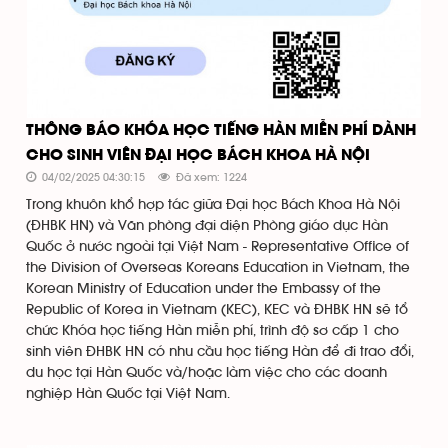
THÔNG BÁO KHÓA HỌC TIẾNG HÀN MIỄN PHÍ DÀNH
CHO SINH VIÊN ĐẠI HỌC BÁCH KHOA HÀ NỘI
04/02/2025 04:30:15
Đã xem: 1224
Trong khuôn khổ hợp tác giữa Đại học Bách Khoa Hà Nội
(ĐHBK HN) và Văn phòng đại diện Phòng giáo dục Hàn
Quốc ở nước ngoài tại Việt Nam - Representative Office of
the Division of Overseas Koreans Education in Vietnam, the
Korean Ministry of Education under the Embassy of the
Republic of Korea in Vietnam (KEC), KEC và ĐHBK HN sẽ tổ
chức Khóa học tiếng Hàn miễn phí, trình độ sơ cấp 1 cho
sinh viên ĐHBK HN có nhu cầu học tiếng Hàn để đi trao đổi,
du học tại Hàn Quốc và/hoặc làm việc cho các doanh
nghiệp Hàn Quốc tại Việt Nam.