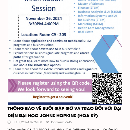
THÔNG BÁO VỀ BUỔI GẶP GỠ VÀ TRAO ĐỔI VỚI ĐẠI
DIỆN ĐẠI HỌC JOHNS HOPKINS (HOA KỲ)
11/11/2024 02:24:00
Đã xem: 2945