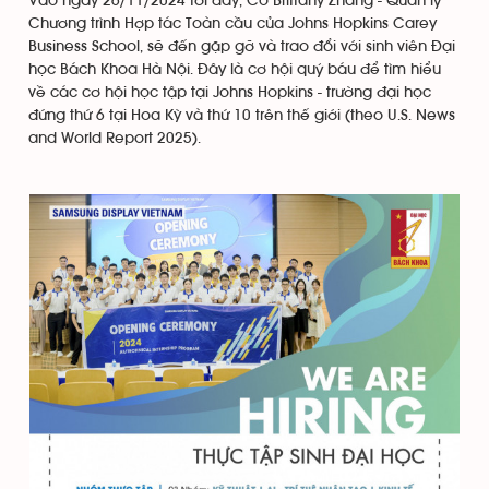
Vào ngày 26/11/2024 tới đây, Cô Brittany Zhang - Quản lý
Chương trình Hợp tác Toàn cầu của Johns Hopkins Carey
Business School, sẽ đến gặp gỡ và trao đổi với sinh viên Đại
học Bách Khoa Hà Nội. Đây là cơ hội quý báu để tìm hiểu
về các cơ hội học tập tại Johns Hopkins - trường đại học
đứng thứ 6 tại Hoa Kỳ và thứ 10 trên thế giới (theo U.S. News
and World Report 2025).