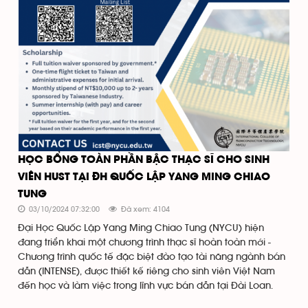
HỌC BỔNG TOÀN PHẦN BẬC THẠC SĨ CHO SINH
VIÊN HUST TẠI ĐH QUỐC LẬP YANG MING CHIAO
TUNG
03/10/2024 07:32:00
Đã xem: 4104
Đại Học Quốc Lập Yang Ming Chiao Tung (NYCU) hiện
đang triển khai một chương trình thạc sĩ hoàn toàn mới -
Chương trình quốc tế đặc biệt đào tạo tài năng ngành bán
dẫn (INTENSE), được thiết kế riêng cho sinh viên Việt Nam
đến học và làm việc trong lĩnh vực bán dẫn tại Đài Loan.