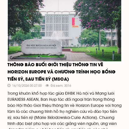
THÔNG BÁO BUỔI GIỚI THIỆU THÔNG TIN VỀ
HORIZON EUROPE VÀ CHƯƠNG TRÌNH HỌC BỔNG
TIẾN SỸ, SAU TIẾN SỸ (MSCA)
16/10/2024 00:27:00
Đã xem: 3016
Trong khuôn khổ hợp tác giữa ĐHBK Hà nội và Mạng lưới
EURAXESS ASEAN, Ban Hợp tác đối ngoại trân trọng thông
báo Hội thảo Giới thiệu thông tin về Horizon Europe với trọng
tâm là các chương trình hỗ trợ nghiên cứu và đào tạo tiến
sỹ, sau tiến sỹ (Marie Skłodowska-Curie Actions). Chương
trình đặc biệt phù hợp với các giảng viên nguồn, ứng viên