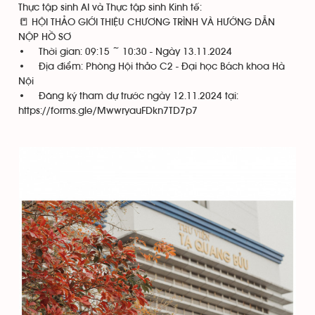
Thực tập sinh AI và Thực tập sinh Kinh tế:
📒 HỘI THẢO GIỚI THIỆU CHƯƠNG TRÌNH VÀ HƯỚNG DẪN
NỘP HỒ SƠ
• Thời gian: 09:15 ~ 10:30 - Ngày 13.11.2024
• Địa điểm: Phòng Hội thảo C2 - Đại học Bách khoa Hà
Nội
• Đăng ký tham dự trước ngày 12.11.2024 tại:
https://forms.gle/MwwryauFDkn7TD7p7