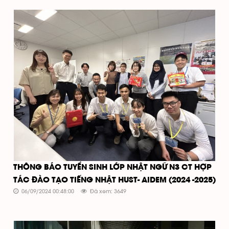
THÔNG BÁO TUYỂN SINH LỚP NHẬT NGỮ N3 CT HỢP
TÁC ĐÀO TẠO TIẾNG NHẬT HUST- AIDEM (2024 -2025)
06/09/2024 00:48:00
Đã xem: 3649