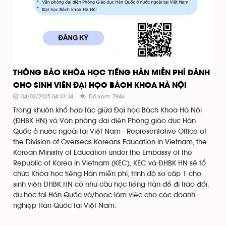
THÔNG BÁO KHÓA HỌC TIẾNG HÀN MIỄN PHÍ DÀNH
CHO SINH VIÊN ĐẠI HỌC BÁCH KHOA HÀ NỘI
04/02/2025 04:33:34
Đã xem: 7946
Trong khuôn khổ hợp tác giữa Đại học Bách Khoa Hà Nội
(ĐHBK HN) và Văn phòng đại diện Phòng giáo dục Hàn
Quốc ở nước ngoài tại Việt Nam - Representative Office of
the Division of Overseas Koreans Education in Vietnam, the
Korean Ministry of Education under the Embassy of the
Republic of Korea in Vietnam (KEC), KEC và ĐHBK HN sẽ tổ
chức Khóa học tiếng Hàn miễn phí, trình độ sơ cấp 1 cho
sinh viên ĐHBK HN có nhu cầu học tiếng Hàn để đi trao đổi,
du học tại Hàn Quốc và/hoặc làm việc cho các doanh
nghiệp Hàn Quốc tại Việt Nam.