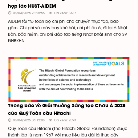
hợp tác HUST-AIDEM
08/04/2025 23:25:56
Đã xem: 3467
AIDEM tài trợ toàn bộ chi phí cho chuyến thực tập, bao
gồm: Chi phí vé máy bay khứ hồi, chi phí ăn ở, đi lại ở Nhật
Bản, bảo hiểm, chi phí đào tạo tiếng Nhật phát sinh cho SV
ĐHBKHN.
Thông báo về Giải thưởng Sáng tạo Châu Á 2025
của Quỹ Toàn cầu Hitachi
08/04/2025 06:12:08
Đã xem: 2093
Quỹ Toàn cầu Hitachi (The Hitachi Global Foundation) được
thành lập từ năm 1967 với mục tiêu lâu dài là thúc đẩy