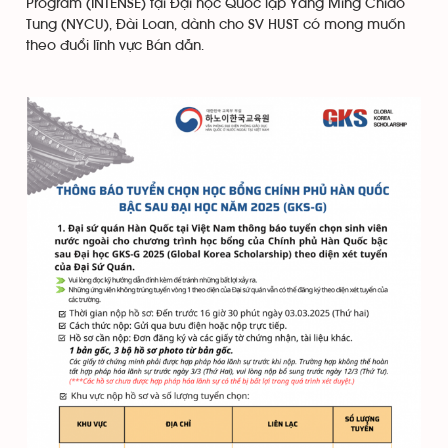
Program (INTENSE) tại Đại học Quốc lập Yang Ming Chiao
Tung (NYCU), Đài Loan, dành cho SV HUST có mong muốn
theo đuổi lĩnh vực Bán dẫn.