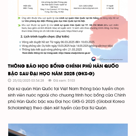
THÔNG BÁO HỌC BỔNG CHÍNH PHỦ HÀN QUỐC
BẬC SAU ĐẠI HỌC NĂM 2025 (GKS-G)
25/02/2025 03:54:28
Đã xem: 5103
Đại sứ quán Hàn Quốc tại Việt Nam thông báo tuyển chọn
sinh viên nước ngoài cho chương trình học bổng của Chính
phủ Hàn Quốc bậc sau Đại học GKS-G 2025 (Global Korea
Scholarship) theo diện xét tuyển của Đại Sứ Quán.