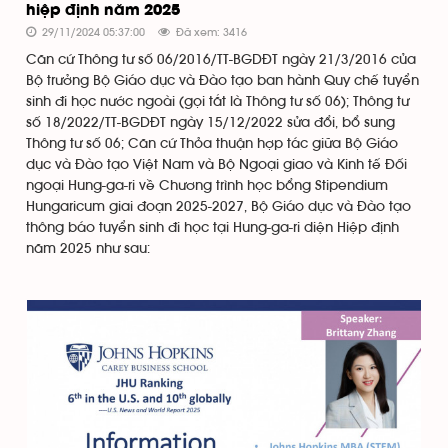
hiệp định năm 2025
29/11/2024 05:37:00
Đã xem: 3416
Căn cứ Thông tư số 06/2016/TT-BGDĐT ngày 21/3/2016 của
Bộ trưởng Bộ Giáo dục và Đào tạo ban hành Quy chế tuyển
sinh đi học nước ngoài (gọi tắt là Thông tư số 06); Thông tư
số 18/2022/TT-BGDĐT ngày 15/12/2022 sửa đổi, bổ sung
Thông tư số 06; Căn cứ Thỏa thuận hợp tác giữa Bộ Giáo
dục và Đào tạo Việt Nam và Bộ Ngoại giao và Kinh tế Đối
ngoại Hung-ga-ri về Chương trình học bổng Stipendium
Hungaricum giai đoạn 2025-2027, Bộ Giáo dục và Đào tạo
thông báo tuyển sinh đi học tại Hung-ga-ri diện Hiệp định
năm 2025 như sau: