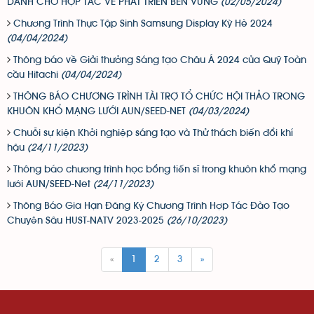
DÀNH CHO HỢP TÁC VỀ PHÁT TRIỂN BỀN VỮNG
(02/05/2024)
Chương Trình Thực Tập Sinh Samsung Display Kỳ Hè 2024
(04/04/2024)
Thông báo về Giải thưởng Sáng tạo Châu Á 2024 của Quỹ Toàn
cầu Hitachi
(04/04/2024)
THÔNG BÁO CHƯƠNG TRÌNH TÀI TRỢ TỔ CHỨC HỘI THẢO TRONG
KHUÔN KHỔ MẠNG LƯỚI AUN/SEED-NET
(04/03/2024)
Chuỗi sự kiện Khởi nghiệp sáng tạo và Thử thách biến đổi khí
hậu
(24/11/2023)
Thông báo chương trình học bổng tiến sĩ trong khuôn khổ mạng
lưới AUN/SEED-Net
(24/11/2023)
Thông Báo Gia Hạn Đăng Ký Chương Trình Hợp Tác Đào Tạo
Chuyên Sâu HUST-NATV 2023-2025
(26/10/2023)
«
1
2
3
»