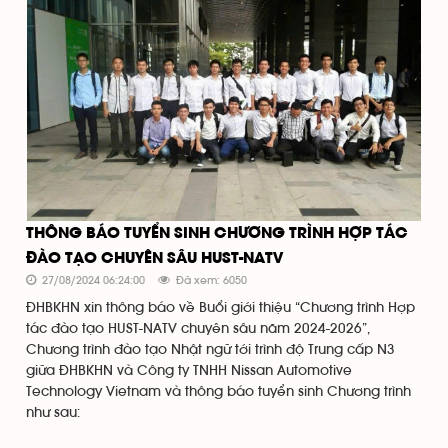
THÔNG BÁO TUYỂN SINH CHƯƠNG TRÌNH HỢP TÁC
ĐÀO TẠO CHUYÊN SÂU HUST-NATV
27/08/2024 06:24:00
Đã xem: 6050
ĐHBKHN xin thông báo về Buổi giới thiệu “Chương trình Hợp
tác đào tạo HUST-NATV chuyên sâu năm 2024-2026”,
Chương trình đào tạo Nhật ngữ tới trình độ Trung cấp N3
giữa ĐHBKHN và Công ty TNHH Nissan Automotive
Technology Vietnam và thông báo tuyển sinh Chương trình
như sau: