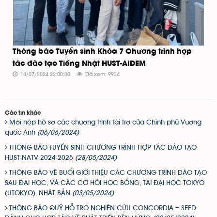
Thông báo Tuyển sinh Khóa 7 Chương trình hợp
tác đào tạo Tiếng Nhật HUST-AIDEM
18/07/2024 22:00:00
Đã xem: 9934
Các tin khác
Mời nộp hồ sơ các chương trình tài trợ của Chính phủ Vương
quốc Anh
(06/06/2024)
THÔNG BÁO TUYỂN SINH CHƯƠNG TRÌNH HỢP TÁC ĐÀO TẠO
HUST-NATV 2024-2025
(28/05/2024)
THÔNG BÁO VỀ BUỔI GIỚI THIỆU CÁC CHƯƠNG TRÌNH ĐÀO TẠO
SAU ĐẠI HỌC, VÀ CÁC CƠ HỘI HỌC BỔNG, TẠI ĐẠI HỌC TOKYO
(UTOKYO), NHẬT BẢN
(03/05/2024)
THÔNG BÁO QUỸ HỖ TRỢ NGHIÊN CỨU CONCORDIA – SEED