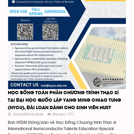
HỌC BỔNG TOÀN PHẦN CHƯƠNG TRÌNH THẠC SĨ
TẠI ĐẠI HỌC QUỐC LẬP YANG MING CHIAO TUNG
(NYCU), ĐÀI LOAN DÀNH CHO SINH VIÊN HUST
10/03/2025 03:40:06
Đã xem: 1777
Ban HTĐN thông báo về Học bổng Chương trình Thạc sĩ
International Semiconductor Talents Education Special