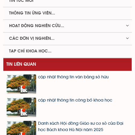
TIN TỨC MỚI
THÔNG TIN ỨNG VIÊN...
HOẠT ĐỘNG NGHIÊN CỨU...
CÁC ĐƠN VỊ NGHIÊN...
TẠP CHÍ KHOA HỌC...
TIN LIÊN QUAN
cập nhật thông tin văn bằng sở hữu
cập nhật thông tin công bố khoa học
Danh sách Hội đồng Giáo sư cơ sở của Đại
học Bách khoa Hà Nội năm 2025