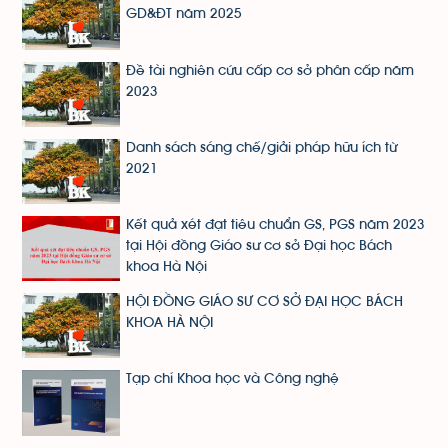
GD&ĐT năm 2025
Đề tài nghiên cứu cấp cơ sở phân cấp năm
2023
Danh sách sáng chế/giải pháp hữu ích từ
2021
Kết quả xét đạt tiêu chuẩn GS, PGS năm 2023
tại Hội đồng Giáo sư cơ sở Đại học Bách
khoa Hà Nội
HỘI ĐỒNG GIÁO SƯ CƠ SỞ ĐẠI HỌC BÁCH
KHOA HÀ NỘI
Tạp chí Khoa học và Công nghệ