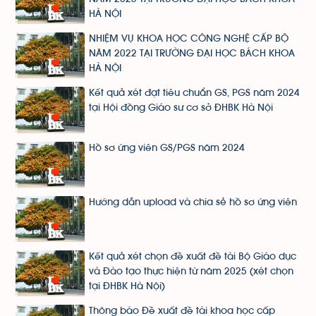
HÀ NỘI
NHIỆM VỤ KHOA HỌC CÔNG NGHỆ CẤP BỘ
NĂM 2022 TẠI TRƯỜNG ĐẠI HỌC BÁCH KHOA
HÀ NỘI
Kết quả xét đạt tiêu chuẩn GS, PGS năm 2024
tại Hội đồng Giáo sư cơ sở ĐHBK Hà Nội
Hồ sơ ứng viên GS/PGS năm 2024
Hướng dẫn upload và chia sẻ hồ sơ ứng viên
Kết quả xét chọn đề xuất đề tài Bộ Giáo dục
và Đào tạo thực hiện từ năm 2025 (xét chọn
tại ĐHBK Hà Nội)
Thông báo Đề xuất đề tài khoa học cấp