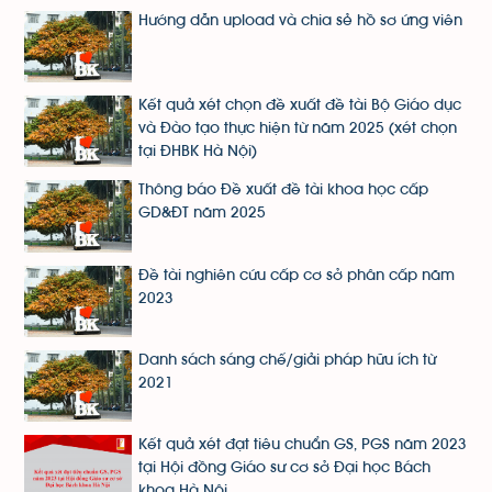
Hướng dẫn upload và chia sẻ hồ sơ ứng viên
Kết quả xét chọn đề xuất đề tài Bộ Giáo dục
và Đào tạo thực hiện từ năm 2025 (xét chọn
tại ĐHBK Hà Nội)
Thông báo Đề xuất đề tài khoa học cấp
GD&ĐT năm 2025
Đề tài nghiên cứu cấp cơ sở phân cấp năm
2023
Danh sách sáng chế/giải pháp hữu ích từ
2021
Kết quả xét đạt tiêu chuẩn GS, PGS năm 2023
tại Hội đồng Giáo sư cơ sở Đại học Bách
khoa Hà Nội