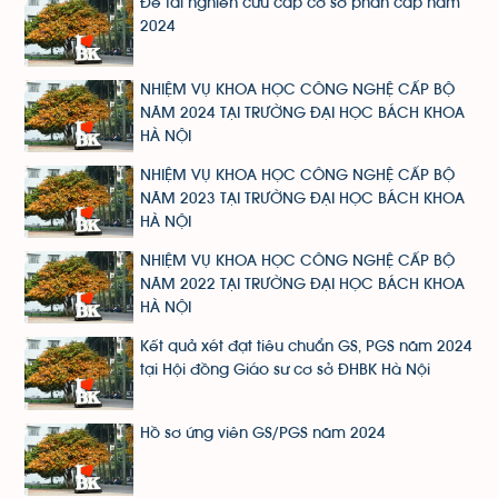
Đề tài nghiên cứu cấp cơ sở phân cấp năm
2024
NHIỆM VỤ KHOA HỌC CÔNG NGHỆ CẤP BỘ
NĂM 2024 TẠI TRƯỜNG ĐẠI HỌC BÁCH KHOA
HÀ NỘI
NHIỆM VỤ KHOA HỌC CÔNG NGHỆ CẤP BỘ
NĂM 2023 TẠI TRƯỜNG ĐẠI HỌC BÁCH KHOA
HÀ NỘI
NHIỆM VỤ KHOA HỌC CÔNG NGHỆ CẤP BỘ
NĂM 2022 TẠI TRƯỜNG ĐẠI HỌC BÁCH KHOA
HÀ NỘI
Kết quả xét đạt tiêu chuẩn GS, PGS năm 2024
tại Hội đồng Giáo sư cơ sở ĐHBK Hà Nội
Hồ sơ ứng viên GS/PGS năm 2024