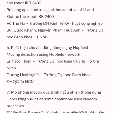
cho robot IRB 2400
Building up a control algorithm adaptive of Li and
Slotine the robot IRB 2400
Võ Thu Hà – Trường ĐH Kinh Tế Kỹ Thuật công nghiệp
Bùi Quốc Khánh, Nguyễn Phạm Thục Anh – Trường Đại
học Bách khoa Hà Nội
6. Phát hiện chuyển động dùng mạng Hopfield
Moving detection using Hopfield network
Lê Ngọc Thiên – Trường Đại học Kiến trúc Tp Hồ Chí
Minh
Dương Hoài Nghĩa – Trường Đại học Bách khoa –
ĐHQG Tp HCM
7. Mô phỏng một số quá trình ngẫu nhiên thông dụng
Generating values of some commonly used random
processes
Tô Văn Ban, Phạm Văn Khánh – Học viện Kỹ thuật quân