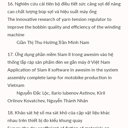
16. Nghiên cứu cải tiên bộ điều tiết sức căng sợi để nâng
cao chất lượng búp sợi và hiệu suất máy ống
The innovative research of yarn tension regulator to
improve the bobbin quality and efficiency of the winding
machine
Giần Thị Thu Hường,Trần Minh Nam
17. Ứng dụng phần mềm Slam II trong awesim vào hệ
thống lắp ráp sản phẩm đèn xe gắn máy ở Việt Nam
Application of Slam II software in awesim in the system
assembly complete lamp for motobike production in
Vietnam
Nguyễn Đắc Lộc, Ilario lubenov Astinov, Kiril
Orlinov Kovatchev, Nguyễn Thành Nhân
18. Khảo sát hệ số ma sát khô của cặp vật liệu khác
nhau trên thiết bị đo kiểu khung quay
Survey the dry coefficient of fiction of materials on