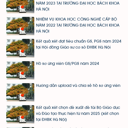
NĂM 2023 TẠI TRƯỜNG ĐẠI HỌC BÁCH KHOA
HÀ NỘI
NHIỆM VỤ KHOA HỌC CÔNG NGHỆ CẤP BỘ
NĂM 2022 TẠI TRƯỜNG ĐẠI HỌC BÁCH KHOA
HÀ NỘI
Kết quả xét đạt tiêu chuẩn GS, PGS năm 2024
tại Hội đồng Giáo sư cơ sở ĐHBK Hà Nội
Hồ sơ ứng viên GS/PGS năm 2024
Hướng dẫn upload và chia sẻ hồ sơ ứng viên
Kết quả xét chọn đề xuất đề tài Bộ Giáo dục
và Đào tạo thực hiện từ năm 2025 (xét chọn
tại ĐHBK Hà Nội)