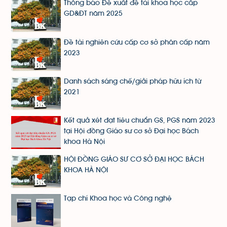
Thông báo Đề xuất đề tài khoa học cấp
GD&ĐT năm 2025
Đề tài nghiên cứu cấp cơ sở phân cấp năm
2023
Danh sách sáng chế/giải pháp hữu ích từ
2021
Kết quả xét đạt tiêu chuẩn GS, PGS năm 2023
tại Hội đồng Giáo sư cơ sở Đại học Bách
khoa Hà Nội
HỘI ĐỒNG GIÁO SƯ CƠ SỞ ĐẠI HỌC BÁCH
KHOA HÀ NỘI
Tạp chí Khoa học và Công nghệ