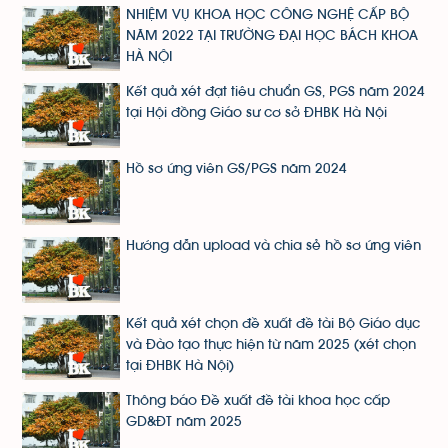
NHIỆM VỤ KHOA HỌC CÔNG NGHỆ CẤP BỘ
NĂM 2022 TẠI TRƯỜNG ĐẠI HỌC BÁCH KHOA
HÀ NỘI
Kết quả xét đạt tiêu chuẩn GS, PGS năm 2024
tại Hội đồng Giáo sư cơ sở ĐHBK Hà Nội
Hồ sơ ứng viên GS/PGS năm 2024
Hướng dẫn upload và chia sẻ hồ sơ ứng viên
Kết quả xét chọn đề xuất đề tài Bộ Giáo dục
và Đào tạo thực hiện từ năm 2025 (xét chọn
tại ĐHBK Hà Nội)
Thông báo Đề xuất đề tài khoa học cấp
GD&ĐT năm 2025