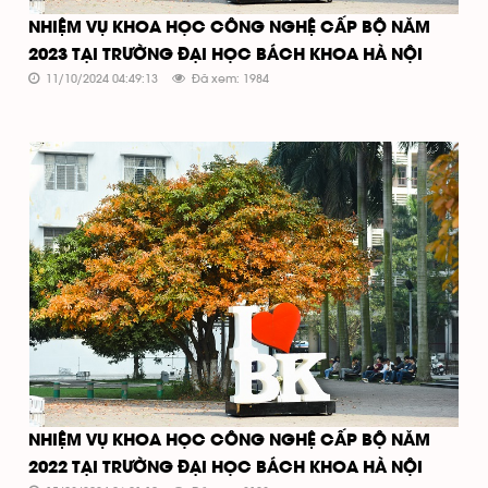
NHIỆM VỤ KHOA HỌC CÔNG NGHỆ CẤP BỘ NĂM
2023 TẠI TRƯỜNG ĐẠI HỌC BÁCH KHOA HÀ NỘI
11/10/2024 04:49:13
Đã xem: 1984
NHIỆM VỤ KHOA HỌC CÔNG NGHỆ CẤP BỘ NĂM
2022 TẠI TRƯỜNG ĐẠI HỌC BÁCH KHOA HÀ NỘI