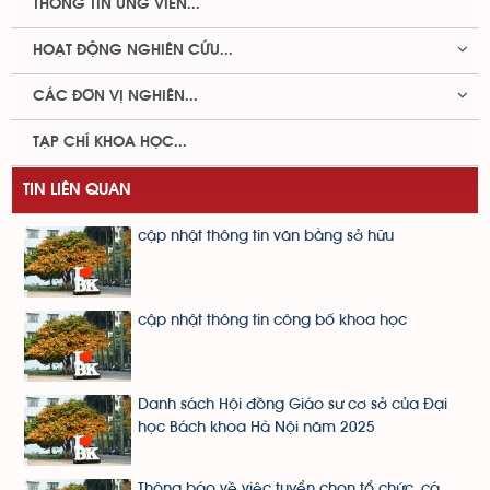
THÔNG TIN ỨNG VIÊN...
HOẠT ĐỘNG NGHIÊN CỨU...
CÁC ĐƠN VỊ NGHIÊN...
TẠP CHÍ KHOA HỌC...
TIN LIÊN QUAN
cập nhật thông tin văn bằng sở hữu
cập nhật thông tin công bố khoa học
Danh sách Hội đồng Giáo sư cơ sở của Đại
học Bách khoa Hà Nội năm 2025
Thông báo về việc tuyển chọn tổ chức, cá