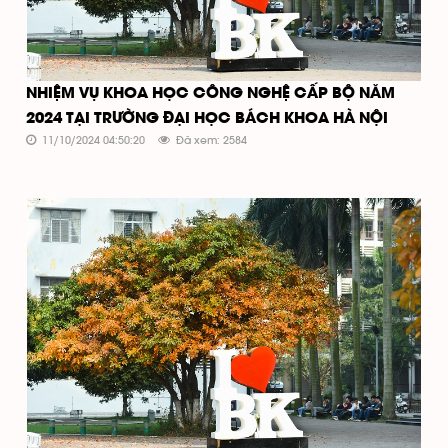
NHIỆM VỤ KHOA HỌC CÔNG NGHỆ CẤP BỘ NĂM
2024 TẠI TRƯỜNG ĐẠI HỌC BÁCH KHOA HÀ NỘI
11/10/2024 04:50:20
Đã xem: 2584