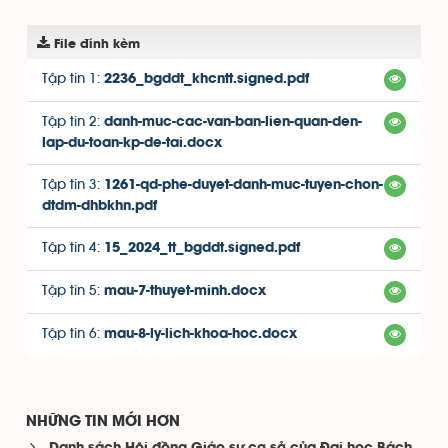
File đính kèm
Tập tin 1:
2236_bgddt_khcntt.signed.pdf
Tập tin 2:
danh-muc-cac-van-ban-lien-quan-den-
lap-du-toan-kp-de-tai.docx
Tập tin 3:
1261-qd-phe-duyet-danh-muc-tuyen-chon-
dtdm-dhbkhn.pdf
Tập tin 4:
15_2024_tt_bgddt.signed.pdf
Tập tin 5:
mau-7-thuyet-minh.docx
Tập tin 6:
mau-8-ly-lich-khoa-hoc.docx
NHỮNG TIN MỚI HƠN