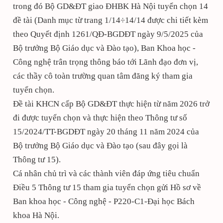
trong đó Bộ GD&ĐT giao ĐHBK Hà Nội tuyển chọn 14
đề tài (Danh mục từ trang 1/14÷14/14 được chi tiết kèm
theo Quyết định 1261/QĐ-BGDĐT ngày 9/5/2025 c
ủ
a
B
ộ
tr
ưở
ng B
ộ
Giáo d
ụ
c và Đào t
ạ
o), Ban Khoa học -
Công nghệ trân trọng thông báo tới Lãnh đạo đơn vị,
các thầy cô toàn trường quan tâm đăng ký tham gia
tuyển chọn.
Đề tài KHCN cấp Bộ GD&ĐT thực hiện từ năm 2026 trở
đi được tuyển chọn và thực hiện theo Thông tư số
15/2024/TT-BGDĐT ngày 20 tháng 11 năm 2024 của
Bộ trưởng Bộ Giáo dục và Đào tạo (sau đây gọi là
Thông tư 15).
Cá nhân chủ trì và các thành viên đáp ứng tiêu chuẩn
Điều 5 Thông tư 15 tham gia tuyển chọn g
ử
i H
ồ
s
ơ
v
ề
Ban khoa học - Công nghệ - P220-C1-Đại học Bách
khoa Hà Nội.