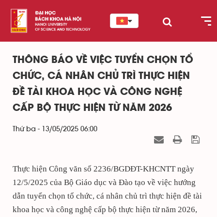
THÔNG BÁO VỀ VIỆC TUYỂN CHỌN TỔ
CHỨC, CÁ NHÂN CHỦ TRÌ THỰC HIỆN
ĐỀ TÀI KHOA HỌC VÀ CÔNG NGHỆ
CẤP BỘ THỰC HIỆN TỪ NĂM 2026
Thứ ba - 13/05/2025 06:00
Thực hiện Công văn số 2236/BGDĐT-KHCNTT ngày
12/5/2025 của B
ộ
Giáo d
ụ
c và Đào t
ạ
o v
ề
vi
ệ
c hướng
dẫn tuy
ể
n ch
ọ
n t
ổ
ch
ứ
c, cá nhân ch
ủ
trì th
ự
c hi
ệ
n đề tài
khoa h
ọ
c và công ngh
ệ
c
ấ
p b
ộ
th
ự
c hi
ệ
n t
ừ
năm 2026,