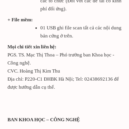
các tổ chức (Đối với các đề tài có kinh
phí đối ứng).
+ File mềm:
01 USB ghi file scan tất cả các nội dung
bản cứng ở trên.
Mọi chi tiết xin liên hệ:
PGS. TS. Mạc Thị Thoa – Phó trưởng ban Khoa học -
Công nghệ.
CVC. Hoàng Thị Kim Thu
Địa chỉ: P220-C1 ĐHBK Hà Nội; Tel: 02438692136 để
được hướng dẫn cụ thể.
BAN KHOA HỌC – CÔNG NGHỆ