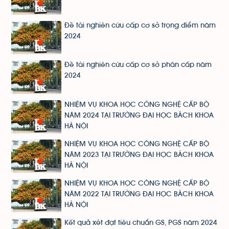
Đề tài nghiên cứu cấp cơ sở trọng điểm năm
2024
Đề tài nghiên cứu cấp cơ sở phân cấp năm
2024
NHIỆM VỤ KHOA HỌC CÔNG NGHỆ CẤP BỘ
NĂM 2024 TẠI TRƯỜNG ĐẠI HỌC BÁCH KHOA
HÀ NỘI
NHIỆM VỤ KHOA HỌC CÔNG NGHỆ CẤP BỘ
NĂM 2023 TẠI TRƯỜNG ĐẠI HỌC BÁCH KHOA
HÀ NỘI
NHIỆM VỤ KHOA HỌC CÔNG NGHỆ CẤP BỘ
NĂM 2022 TẠI TRƯỜNG ĐẠI HỌC BÁCH KHOA
HÀ NỘI
Kết quả xét đạt tiêu chuẩn GS, PGS năm 2024