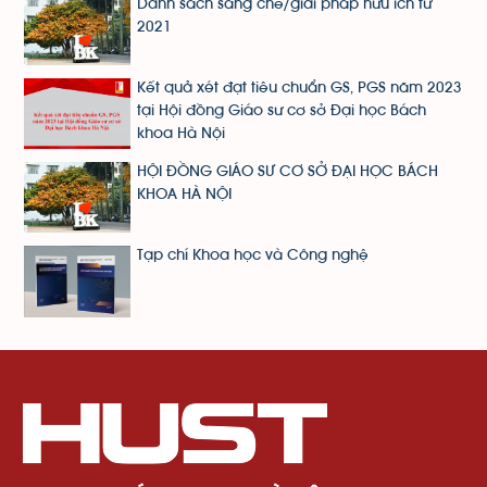
Danh sách sáng chế/giải pháp hữu ích từ
2021
Kết quả xét đạt tiêu chuẩn GS, PGS năm 2023
tại Hội đồng Giáo sư cơ sở Đại học Bách
khoa Hà Nội
HỘI ĐỒNG GIÁO SƯ CƠ SỞ ĐẠI HỌC BÁCH
KHOA HÀ NỘI
Tạp chí Khoa học và Công nghệ