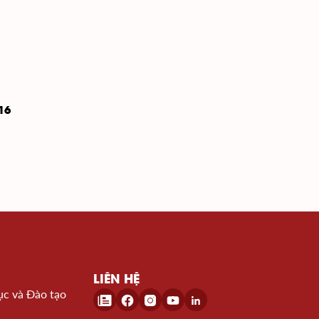
16
LIÊN HỆ
ục và Đào tạo