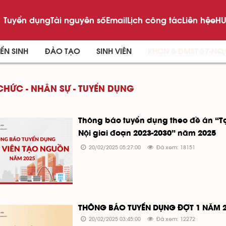
Tuyển dụng
Tài nguyên số
Email
Lịch công tác
Liên hệ
eHU
ỂN SINH
ĐÀO TẠO
SINH VIÊN
KHCN & ĐMST 57-NQ
CHỨC - NHÂN SỰ - TUYỂN DỤNG
Thông báo tuyển dụng theo đề án “T
Nội giai đoạn 2023-2030” năm 2025
20/02/2025 05:27:00
Đã xem: 18151
THÔNG BÁO TUYỂN DỤNG ĐỢT 1 NĂM 
20/02/2025 03:45:00
Đã xem: 12272