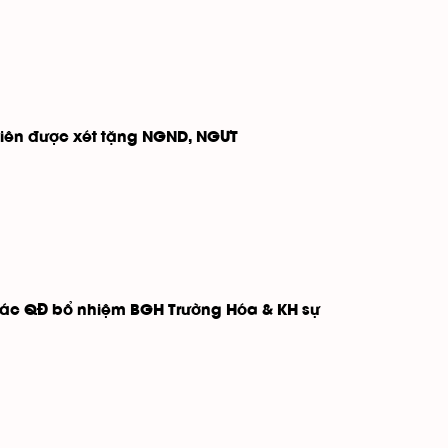
 viên được xét tặng NGND, NGƯT
 các QĐ bổ nhiệm BGH Trường Hóa & KH sự