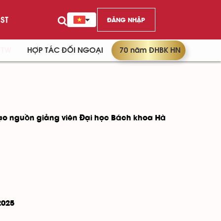
ST
ĐĂNG NHẬP
/TW
HỢP TÁC ĐỐI NGOẠI
70 năm ĐHBK HN
ạo nguồn giảng viên Đại học Bách khoa Hà
2025