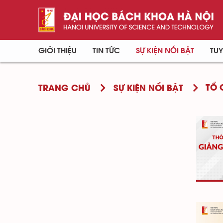
GIỚI THIỆU
TIN TỨC
SỰ KIỆN NỔI BẬT
TUY
TỔ 
TRANG CHỦ
SỰ KIỆN NỔI BẬT