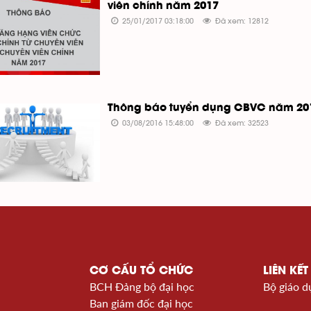
viên chính năm 2017
25/01/2017 03:18:00
Đã xem: 12812
Thông báo tuyển dụng CBVC năm 20
03/08/2016 15:48:00
Đã xem: 32523
CƠ CẤU TỔ CHỨC
LIÊN KẾT
BCH Đảng bộ đại học
Bộ giáo d
Ban giám đốc đại học