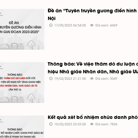
Đề án “Tuyên truyền gương điển hình 
Nội
17/05/2023 06:54:00
Đã xem: 6069
Thông báo: Về việc thăm dò dư luận đ
hiệu Nhà giáo Nhân dân, Nhà giáo Ưu 
19/02/2023 21:21:00
Đã xem: 5049
Kết quả xét bổ nhiệm chức danh phó g
10/02/2023 23:03:00
Đã xem: 7836