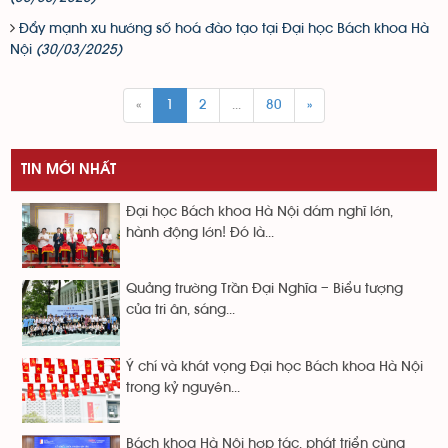
Đẩy mạnh xu hướng số hoá đào tạo tại Đại học Bách khoa Hà
Nội
(30/03/2025)
«
1
2
...
80
»
TIN MỚI NHẤT
Đại học Bách khoa Hà Nội dám nghĩ lớn,
hành động lớn! Đó là...
Quảng trường Trần Đại Nghĩa – Biểu tượng
của tri ân, sáng...
Ý chí và khát vọng Đại học Bách khoa Hà Nội
trong kỷ nguyên...
Bách khoa Hà Nội hợp tác, phát triển cùng