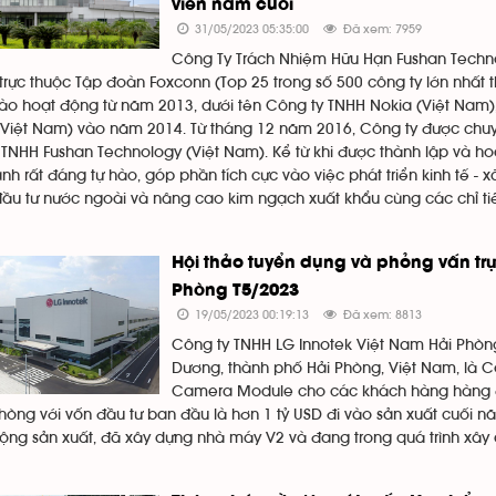
viên năm cuối
31/05/2023 05:35:00
Đã xem: 7959
Công Ty Trách Nhiệm Hữu Hạn Fushan Techno
 trực thuộc Tập đoàn Foxconn (Top 25 trong số 500 công ty lớn nhất 
vào hoạt động từ năm 2013, dưới tên Công ty TNHH Nokia (Việt Nam)
(Việt Nam) vào năm 2014. Từ tháng 12 năm 2016, Công ty được chu
TNHH Fushan Technology (Việt Nam). Kể từ khi được thành lập và ho
nh rất đáng tự hào, góp phần tích cực vào việc phát triển kinh tế - x
đầu tư nước ngoài và nâng cao kim ngạch xuất khẩu cùng các chỉ tiê
Hội thảo tuyển dụng và phỏng vấn trự
Phòng T5/2023
19/05/2023 00:19:13
Đã xem: 8813
Công ty TNHH LG Innotek Việt Nam Hải Phòng
Dương, thành phố Hải Phòng, Việt Nam, là Cô
Camera Module cho các khách hàng hàng đầ
Phòng với vốn đầu tư ban đầu là hơn 1 tỷ USD đi vào sản xuất cuối n
rộng sản xuất, đã xây dựng nhà máy V2 và đang trong quá trình xây