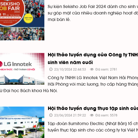
Sự kiện Sekisho Job Fair 2024 dành cho sinh
sự góp mặt của nhiều doanh nghiệp hoạt động
mại bán lẻ.
Hội thảo tuyển dụng của Công ty TN
sinh viên năm cuối
23/10/2024 22:44:53
Đã xem: 2781
Công ty TNHH LG Innotek Việt Nam Hải Phòng t
Hải Phòng với mức lương, trợ cấp hàng tháng
từ Đại học Bách khoa Hà Nội.
Hội thảo tuyển dụng thực tập sinh c
23/06/2024 21:59:22
Đã xem: 5578
Tập đoàn Sumitomo Electric (Nhật Bản) tổ ch
tuyển thực tập sinh cho các công ty tại Việt