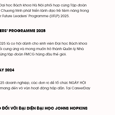
, Đại học Bách khoa Hà Nội phối hợp cùng Tập đoàn
u Chương trình phát triển lãnh đạo trẻ tiềm năng trong
er Future Leaders’ Programme (UFLP) 2025.
DERS’ PROGRAMME 2025
025 là cơ hội dành cho sinh viên Đại học Bách khoa
ỗi cung ứng và mong muốn trở thành Quản lý Nhà
những tập đoàn FMCG hàng đầu thế giới.
AY 2024
 25 doanh nghiệp, các đơn vị để tổ chức NGÀY HỘI
mang đến vô vàn hoạt động hấp dẫn. Tại CareerDay
 ĐỔI VỚI ĐẠI DIỆN ĐẠI HỌC JOHNS HOPKINS