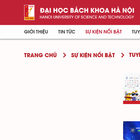
GIỚI THIỆU
TIN TỨC
SỰ KIỆN NỔI BẬT
TUY
TUY
TRANG CHỦ
SỰ KIỆN NỔI BẬT