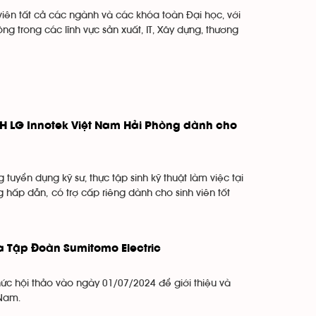
 viên tất cả các ngành và các khóa toàn Đại học, với
 trong các lĩnh vực sản xuất, IT, Xây dựng, thương
HH LG Innotek Việt Nam Hải Phòng dành cho
uyển dụng kỹ sư, thực tập sinh kỹ thuật làm việc tại
 hấp dẫn, có trợ cấp riêng dành cho sinh viên tốt
ủa Tập Đoàn Sumitomo Electric
ức hội thảo vào ngày 01/07/2024 để giới thiệu và
 Nam.