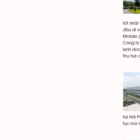
tốt nhất
đầu đi 
Mobile 
Công ty 
kinh doa
thu hút 
tại Hải 
tục mở 