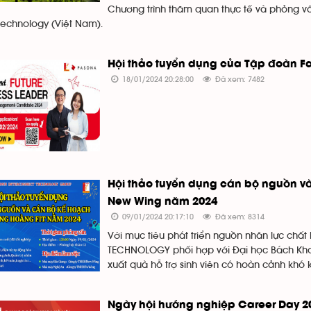
Chương trình thăm quan thực tế và phỏng v
Technology (Việt Nam).
Hội thảo tuyển dụng của Tập đoàn Fa
18/01/2024 20:28:00
Đã xem: 7482
Hội thảo tuyển dụng cán bộ nguồn v
New Wing năm 2024
09/01/2024 20:17:10
Đã xem: 8314
Với mục tiêu phát triển nguồn nhân lực ch
TECHNOLOGY phối hợp với Đại học Bách Khoa
xuất quà hỗ trợ sinh viên có hoàn cảnh khó 
Ngày hội hướng nghiệp Career Day 20