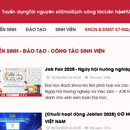
Tuyển dụng
Tài nguyên số
Email
Lịch công tác
Liên hệ
eHU
ỂN SINH
ĐÀO TẠO
SINH VIÊN
KHCN & ĐMST 57-NQ
ỂN SINH - ĐÀO TẠO - CÔNG TÁC SINH VIÊN
Job Fair 2025 - Ngày hội hướng nghiệ
16/04/2025 23:25:00
Đã xem: 1694
Đại học Bách khoa Hà Nội phối hợp với các 
Ngày hội Hướng nghiệp và Việc làm – JOB F
dành cho sinh viên toàn Đại học.
[Chuỗi hoạt động Jobfair 2025] CƠ H
VIỆT NAM
08/04/2025 23:20:00
Đã xem: 1316