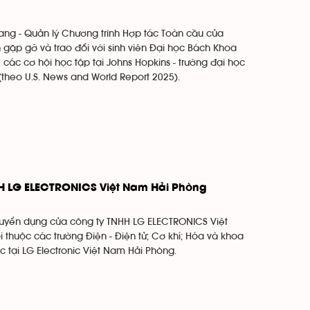
hang - Quản lý Chương trình Hợp tác Toàn cầu của
 gặp gỡ và trao đổi với sinh viên Đại học Bách Khoa
 các cơ hội học tập tại Johns Hopkins - trường đại học
 (theo U.S. News and World Report 2025).
HH LG ELECTRONICS Việt Nam Hải Phòng
 tuyển dụng của công ty TNHH LG ELECTRONICS Việt
thuộc các trường Điện - Điện tử; Cơ khí; Hóa và khoa
c tại LG Electronic Việt Nam Hải Phòng.