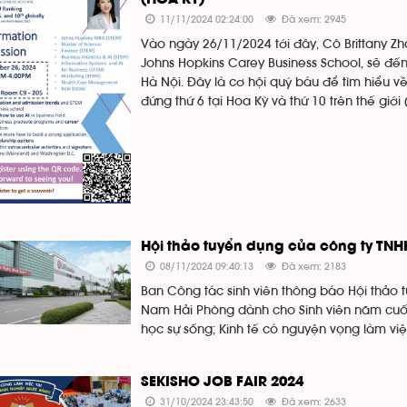
11/11/2024 02:24:00
Đã xem: 2945
Vào ngày 26/11/2024 tới đây, Cô Brittany Z
Johns Hopkins Carey Business School, sẽ đến
Hà Nội. Đây là cơ hội quý báu để tìm hiểu về
đứng thứ 6 tại Hoa Kỳ và thứ 10 trên thế giới
Hội thảo tuyển dụng của công ty TN
08/11/2024 09:40:13
Đã xem: 2183
Ban Công tác sinh viên thông báo Hội thảo
Nam Hải Phòng dành cho Sinh viên năm cuối 
học sự sống; Kinh tế có nguyện vọng làm việ
SEKISHO JOB FAIR 2024
31/10/2024 23:43:50
Đã xem: 2633