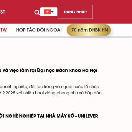
ST
ĐĂNG NHẬP
/TW
HỢP TÁC ĐỐI NGOẠI
70 năm ĐHBK HN
p và việc làm tại Đại học Bách khoa Hà Nội
doanh nghiệp, đối tác trong và ngoài nước tổ chức
AIR 2025 với nhiều hoạt động phong phú và hấp dẫn
ỘI NGHỀ NGHIỆP TẠI NHÀ MÁY SỐ - UNILEVER