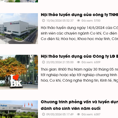
Hội thảo tuyển dụng của công ty TN
10/06/2024 05:52:37
Đã xem: 5700
Hội thảo tuyển dụng ngày 14/6/2024 của Cô
sinh viên các chuyên ngành Cơ khí, Cơ điện tử,
Cơ điện tử, Hóa học, Khoa học máy tính, Cô
Hội thảo tuyển dụng của Công ty LG 
23/05/2024 21:55:00
Đã xem: 6309
Thời gian: 8h00 thứ Năm ngày 30 tháng 05 
tốt nghiệp hoặc sắp tốt nghiệp chương trình
hóa, Cơ khí, Công nghệ thông tin, Kinh tế, Ng
Chương trình phỏng vấn và tuyển dụ
dành cho sinh viên năm cuối
09/05/2024 05:17:49
Đã xem: 6387