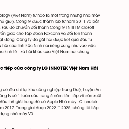
logy (Việt Nam) tự hào là một trong những nhà máy
thế giới). Công ty được thành lập từ năm 2011 và bắt
, sau đó chuyển đổi thành Công ty TNHH Microsoft
yển giao cho Tập đoàn Foxconn và đổi tên thành
ạt động, Công ty đã gặt hái được kết quả đầu tư -
ã hội của tỉnh Bắc Ninh nói riêng cũng như vào việc
u kinh tế - xã hội khác của Việt Nam nói chung.
c tiếp của công ty LG INNOTEK Việt Nam Hải
 có địa chỉ tại khu công nghiệp Tràng Duệ, huyện An
ng ty số 1 toàn cầu trong 6 năm liên tiếp về sản xuất
u thế giới trong đó có Apple.Nhà máy LG Innotek
ăm 2017. Trong giai đoạn 2022 ~ 2025, chúng tôi tiếp
 dựng nhà máy V3.