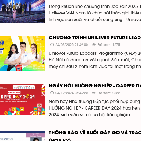
Trong khuôn khổ chương trình Job Fair 2025
Unilever Việt Nam tổ chức hội thảo giới thiệ
lĩnh vực sản xuất và chuỗi cung ứng - Unilev
CHƯƠNG TRÌNH UNILEVER FUTURE LEA
24/03/2025 21:49:00
Đã xem: 1275
Unilever Future Leaders’ Programme (UFLP) 2
Hà Nội có đam mê với ngành Sản xuất, Chu
máy chỉ sau 2 năm làm việc tại một trong 
NGÀY HỘI HƯỚNG NGHIỆP - CAREER D
04/12/2024 05:46:20
Đã xem: 2822
Năm nay Nhà trường tiếp tục phối hợp cùng
HƯỚNG NGHIỆP - CAREER DAY 2024 hứa hẹn 
2024, sinh viên sẽ có cơ hội trải nghiệm:
THÔNG BÁO VỀ BUỔI GẶP GỠ VÀ TRAO
(HOA KỲ)