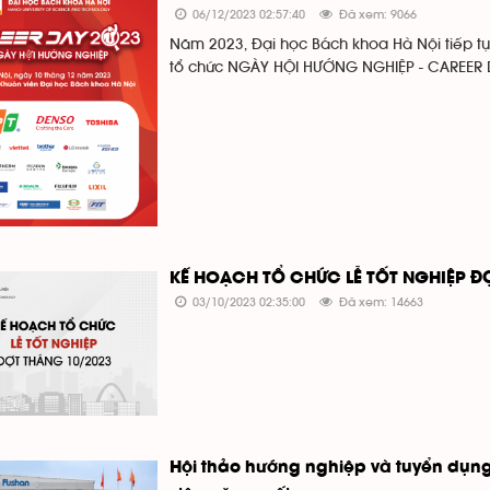
06/12/2023 02:57:40
Đã xem: 9066
Năm 2023, Đại học Bách khoa Hà Nội tiếp tục
tổ chức NGÀY HỘI HƯỚNG NGHIỆP - CAREER D
KẾ HOẠCH TỔ CHỨC LỄ TỐT NGHIỆP Đ
03/10/2023 02:35:00
Đã xem: 14663
Hội thảo hướng nghiệp và tuyển dụn