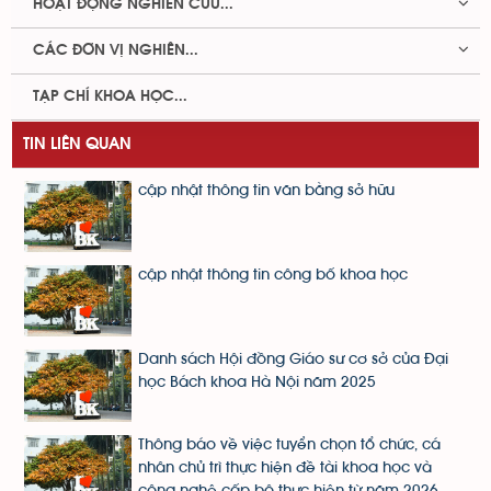
HOẠT ĐỘNG NGHIÊN CỨU...
CÁC ĐƠN VỊ NGHIÊN...
TẠP CHÍ KHOA HỌC...
TIN LIÊN QUAN
cập nhật thông tin văn bằng sở hữu
cập nhật thông tin công bố khoa học
Danh sách Hội đồng Giáo sư cơ sở của Đại
học Bách khoa Hà Nội năm 2025
Thông báo về việc tuyển chọn tổ chức, cá
nhân chủ trì thực hiện đề tài khoa học và
công nghệ cấp bộ thực hiện từ năm 2026