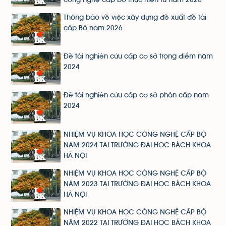
Thông báo về việc xây dựng đề xuất đề tài
cấp Bộ năm 2026
Đề tài nghiên cứu cấp cơ sở trọng điểm năm
2024
Đề tài nghiên cứu cấp cơ sở phân cấp năm
2024
NHIỆM VỤ KHOA HỌC CÔNG NGHỆ CẤP BỘ
NĂM 2024 TẠI TRƯỜNG ĐẠI HỌC BÁCH KHOA
HÀ NỘI
NHIỆM VỤ KHOA HỌC CÔNG NGHỆ CẤP BỘ
NĂM 2023 TẠI TRƯỜNG ĐẠI HỌC BÁCH KHOA
HÀ NỘI
NHIỆM VỤ KHOA HỌC CÔNG NGHỆ CẤP BỘ
NĂM 2022 TẠI TRƯỜNG ĐẠI HỌC BÁCH KHOA