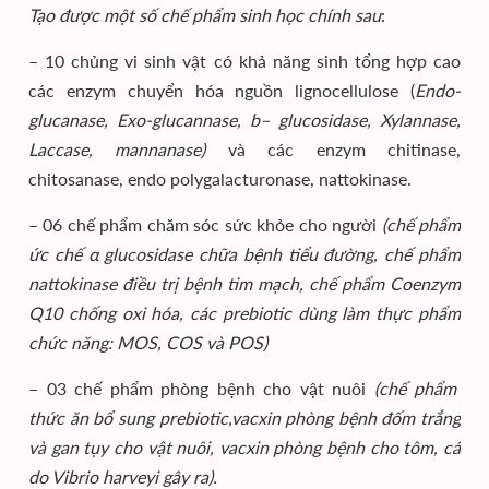
Tạo được một số chế phẩm sinh học chính sau
:
– 10 chủng vi sinh vật có khả năng sinh tổng hợp cao
các enzym chuyển hóa nguồn lignocellulose (
Endo-
glucanase, Exo-glucannase,
b
– glucosidase, Xylannase,
Laccase, mannanase)
và các enzym chitinase,
chitosanase, endo polygalacturonase, nattokinase.
– 06 chế phẩm chăm sóc sức khỏe cho người
(chế phẩm
ức chế α glucosidase chữa bệnh tiểu đường, chế phẩm
nattokinase điều trị bệnh tim mạch, chế phẩm Coenzym
Q10 chống oxi hóa, các prebiotic dùng làm thực phẩm
chức năng: MOS, COS và POS)
– 03 chế phẩm phòng bệnh cho vật nuôi
(chế phẩm
thức ăn bổ sung prebiotic,vacxin phòng bệnh đốm trắng
và gan tụy cho vật nuôi, vacxin phòng bệnh cho tôm, cá
do Vibrio harveyi gây ra).