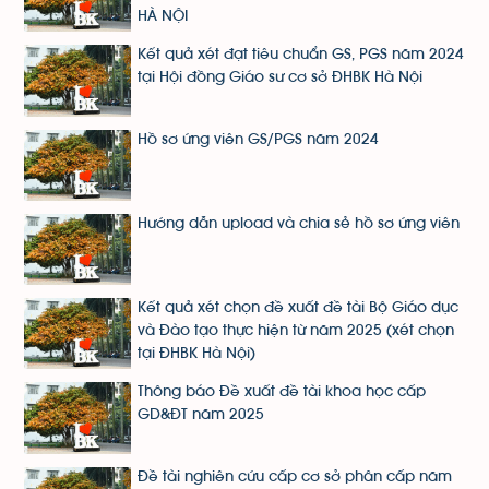
HÀ NỘI
Kết quả xét đạt tiêu chuẩn GS, PGS năm 2024
tại Hội đồng Giáo sư cơ sở ĐHBK Hà Nội
Hồ sơ ứng viên GS/PGS năm 2024
Hướng dẫn upload và chia sẻ hồ sơ ứng viên
Kết quả xét chọn đề xuất đề tài Bộ Giáo dục
và Đào tạo thực hiện từ năm 2025 (xét chọn
tại ĐHBK Hà Nội)
Thông báo Đề xuất đề tài khoa học cấp
GD&ĐT năm 2025
Đề tài nghiên cứu cấp cơ sở phân cấp năm