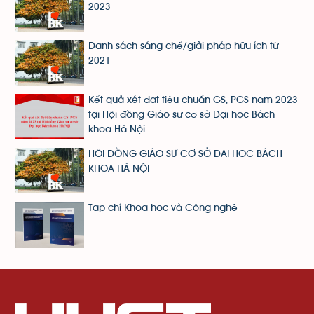
2023
Danh sách sáng chế/giải pháp hữu ích từ
2021
Kết quả xét đạt tiêu chuẩn GS, PGS năm 2023
tại Hội đồng Giáo sư cơ sở Đại học Bách
khoa Hà Nội
HỘI ĐỒNG GIÁO SƯ CƠ SỞ ĐẠI HỌC BÁCH
KHOA HÀ NỘI
Tạp chí Khoa học và Công nghệ