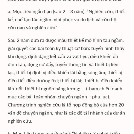
a. Mục tiêu ngắn hạn (sau 2 – 3 năm): “Nghiên cứu, thiết
kế, chế tạo tàu ngầm mini phục vụ du lịch và cứu hộ,
cứu nạn và nghiên cứu”
Sau 2 năm đưa ra được mẫu thiết kế mô hình tàu ngầm,
giải quyết các bài toán kỹ thuật cơ bản: tuyến hình thủy
khí động, định dạng kết cấu và vật liệu; điều khiển ổn
định tàu; động cơ đẩy, tuyến thông tin và thiết bị liên
lạc, thiết bị định vị điều khiển lái bằng sóng âm; thiết bị
điều tiết điều dưỡng ôxi; thiết bị lái; thiết bị điều khiển
lặn-nổi; thiết bị nguồn năng lượng; … (tham chiếu danh
mục các bài toán nhóm chuyên ngành – phụ lục).
Chương trình nghiên cứu là tổ hợp đồng bộ của hơn 20
vấn đề chuyên ngành, như là các đề tài nhánh của dự án
nghiên cứu.
b. Mục tiêu trung hạn (5 năm): “Nghiên cứu phát triển