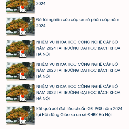
2024
Đề tài nghiên cứu cấp cơ sở phân cấp năm
2024
NHIỆM VỤ KHOA HỌC CÔNG NGHỆ CẤP BỘ
NĂM 2024 TẠI TRƯỜNG ĐẠI HỌC BÁCH KHOA
HÀ NỘI
NHIỆM VỤ KHOA HỌC CÔNG NGHỆ CẤP BỘ
NĂM 2023 TẠI TRƯỜNG ĐẠI HỌC BÁCH KHOA
HÀ NỘI
NHIỆM VỤ KHOA HỌC CÔNG NGHỆ CẤP BỘ
NĂM 2022 TẠI TRƯỜNG ĐẠI HỌC BÁCH KHOA
HÀ NỘI
Kết quả xét đạt tiêu chuẩn GS, PGS năm 2024
tại Hội đồng Giáo sư cơ sở ĐHBK Hà Nội