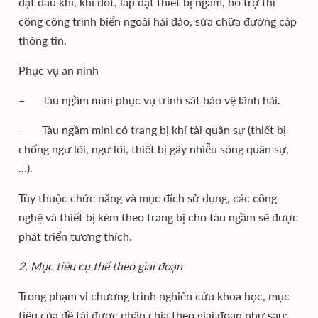
đặt dầu khí, khí đốt, lắp đặt thiết bị ngầm, hỗ trợ thi
công công trình biển ngoài hải đảo, sửa chữa đường cáp
thông tin.
Phục vụ an ninh
– Tàu ngầm mini phục vụ trinh sát bảo vệ lãnh hải.
– Tàu ngầm mini có trang bị khí tài quân sự (thiết bị
chống ngư lôi, ngư lôi, thiết bị gây nhiễu sóng quân sự,
…).
Tùy thuộc chức năng và mục đích sử dụng, các công
nghệ và thiết bị kèm theo trang bị cho tàu ngầm sẽ được
phát triển tương thích.
2. Mục tiêu cụ thể theo giai đoạn
Trong phạm vi chương trình nghiên cứu khoa học, mục
tiêu của đề tài được phân chia theo giai đoạn như sau: