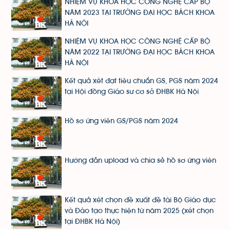
NHIỆM VỤ KHOA HỌC CÔNG NGHỆ CẤP BỘ
NĂM 2023 TẠI TRƯỜNG ĐẠI HỌC BÁCH KHOA
HÀ NỘI
NHIỆM VỤ KHOA HỌC CÔNG NGHỆ CẤP BỘ
NĂM 2022 TẠI TRƯỜNG ĐẠI HỌC BÁCH KHOA
HÀ NỘI
Kết quả xét đạt tiêu chuẩn GS, PGS năm 2024
tại Hội đồng Giáo sư cơ sở ĐHBK Hà Nội
Hồ sơ ứng viên GS/PGS năm 2024
Hướng dẫn upload và chia sẻ hồ sơ ứng viên
Kết quả xét chọn đề xuất đề tài Bộ Giáo dục
và Đào tạo thực hiện từ năm 2025 (xét chọn
tại ĐHBK Hà Nội)