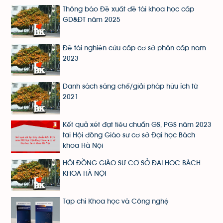
Thông báo Đề xuất đề tài khoa học cấp
GD&ĐT năm 2025
Đề tài nghiên cứu cấp cơ sở phân cấp năm
2023
Danh sách sáng chế/giải pháp hữu ích từ
2021
Kết quả xét đạt tiêu chuẩn GS, PGS năm 2023
tại Hội đồng Giáo sư cơ sở Đại học Bách
khoa Hà Nội
HỘI ĐỒNG GIÁO SƯ CƠ SỞ ĐẠI HỌC BÁCH
KHOA HÀ NỘI
Tạp chí Khoa học và Công nghệ