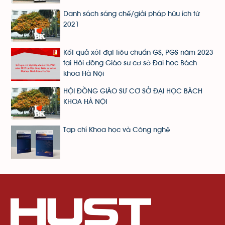
Danh sách sáng chế/giải pháp hữu ích từ
2021
Kết quả xét đạt tiêu chuẩn GS, PGS năm 2023
tại Hội đồng Giáo sư cơ sở Đại học Bách
khoa Hà Nội
HỘI ĐỒNG GIÁO SƯ CƠ SỞ ĐẠI HỌC BÁCH
KHOA HÀ NỘI
Tạp chí Khoa học và Công nghệ