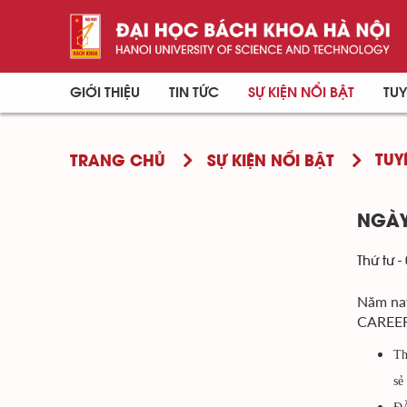
GIỚI THIỆU
TIN TỨC
SỰ KIỆN NỔI BẬT
TUY
TUY
TRANG CHỦ
SỰ KIỆN NỔI BẬT
NGÀY
Thứ tư -
Năm nay
CAREER 
Th
sẻ