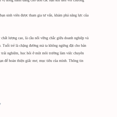
đơn vị đồng hành đang chờ đón các bạn khi đến với chương
c bạn sinh viên được tham gia tư vấn, khám phá năng lực của
 chất lượng cao, là cầu nối vững chắc giữa doanh nghiệp và
u. Tuổi trẻ là chặng đường mà ta không ngừng đặt cho bản
c trải nghiệm, học hỏi ở một môi trường làm việc chuyên
ạn để hoàn thiện giấc mơ, mục tiêu của mình. Thông tin
y