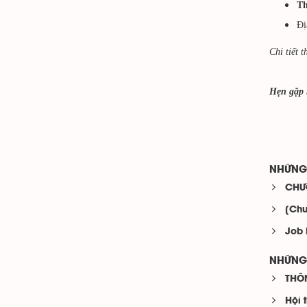
Th
Đị
Chi tiết 
Hẹn gặp l
NHỮNG 
CHƯ
[Chu
Job 
NHỮNG 
THÔN
Hội 