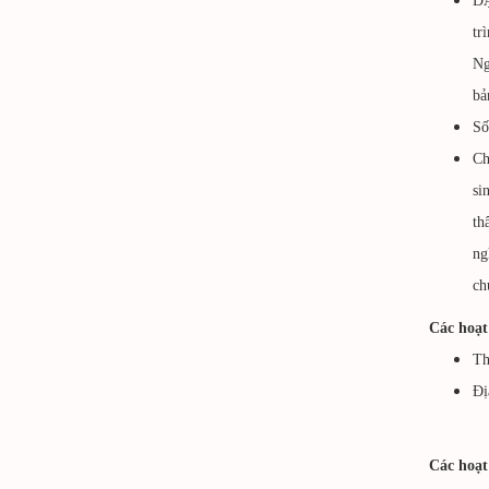
ĐẶ
tr
Ng
bả
Số
Ch
si
th
ng
ch
Các hoạt
Th
Đị
Các hoạt