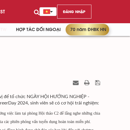
ST
ĐĂNG NHẬP
/TW
HỢP TÁC ĐỐI NGOẠI
70 năm ĐHBK HN
ơn vị để tổ chức NGÀY HỘI HƯỚNG NGHIỆP -
erDay 2024, sinh viên sẽ có cơ hội trải nghiệm:
xu hướng việc làm tại phòng Hội thảo C2 để lắng nghe những chia
́c phiên phỏng vấn tuyển dụng hoàn toàn miễn phí.