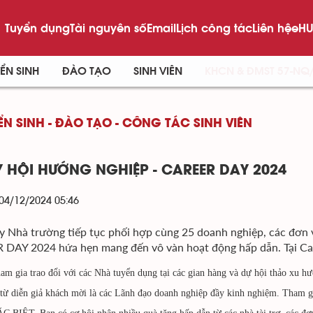
Tuyển dụng
Tài nguyên số
Email
Lịch công tác
Liên hệ
eHU
ỂN SINH
ĐÀO TẠO
SINH VIÊN
KHCN & ĐMST 57-NQ
ỂN SINH - ĐÀO TẠO - CÔNG TÁC SINH VIÊN
 HỘI HƯỚNG NGHIỆP - CAREER DAY 2024
 04/12/2024 05:46
 Nhà trường tiếp tục phối hợp cùng 25 doanh nghiệp, các đ
DAY 2024 hứa hẹn mang đến vô vàn hoạt động hấp dẫn. Tại Care
am gia trao đổi với các Nhà tuyển dụng tại các gian hàng và dự hội thảo 
 từ diễn giả khách mời là các Lãnh đạo doanh nghiệp đầy kinh nghiệm. Tham gia ca