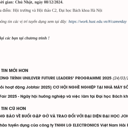
ời gian: Chủ Nhật, ngày 08/12/2024.
a điểm: Hội trường và Hội thảo C2, Đại học Bách khoa Hà Nội
thông tin các vị trí tuyển dụng xem tại đây:
https://work.hust.edu.vn/#/careerday
ại các bạn tại chương trình !
TIN MỚI HƠN
(24/03/
ƠNG TRÌNH UNILEVER FUTURE LEADERS’ PROGRAMME 2025
ỗi hoạt động Jobfair 2025] CƠ HỘI NGHỀ NGHIỆP TẠI NHÀ MÁY SỐ
Fair 2025 - Ngày hội hướng nghiệp và việc làm tại Đại học Bách k
TIN CŨ HƠN
G BÁO VỀ BUỔI GẶP GỠ VÀ TRAO ĐỔI VỚI ĐẠI DIỆN ĐẠI HỌC JO
thảo tuyển dụng của công ty TNHH LG ELECTRONICS Việt Nam Hải