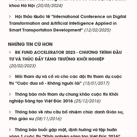
(20/05/2024)
khoa Hà Nội
Hội thảo Quốc tế "International Conference on Digital
Transformation and Artificial Intelligence Applied in
(12/02/2025)
Smart Transportation Development"
NHỮNG TIN CŨ HƠN
BK FUND ACCELERATOR 2023 - CHƯƠNG TRÌNH ĐẦU
TƯ VÀ THÚC ĐẨY TĂNG TRƯỞNG KHỞI NGHIỆP
(20/02/2023)
Mời tham dự và cổ vũ cho các đội thi tham dự cuộc
(15/01/2017)
thi "Cuộc đua số - Không người lái"
Thông báo mời tham dự chung khảo cuộc thi Khởi
(25/12/2016)
nghiệp Sáng tạo Việt Đức 2016
Thông báo về nhu cầu bổ nhiệm chức danh Giáo sư,
(08/11/2016)
Phó giáo sư
Thông báo buổi gặp mặt, định hướng và tập huấn
vòng 1 cuộc thi “Khởi nghiệp sáng tạo Việt Đức 2016”