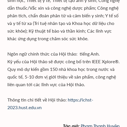
sinh học, Thiết bị y tế, Thiết bị tạo ảnh y sinh; Công nghệ
dẫn thuốc/Vắc xin và công nghệ dược phẩm; Công nghệ
phân tích, chẩn đoán phân tử và cảm biến y sinh; Y tế số
và y tế từ xa (Trí tuệ nhân tạo và Khoa học dữ liệu cho
sức khỏe); Kỹ thuật tế bào và thần kinh; Các lĩnh vực
khác ứng dụng trong chăm sóc sức khỏe.
Ngôn ngữ chính thức của Hội thảo: tiếng Anh.
Kỷ yếu của Hội thảo sẽ được công bố trên IEEE Xplore®.
Quy mô dự kiến gồm 150 nhà khoa học trong nước và
quốc tế, 5-10 đơn vị giới thiệu về sản phẩm, công nghệ
liên quan tới các lĩnh vực của Hội thảo.
Thông tin chi tiết về Hội thảo:
https://ichst-
2023.hust.edu.vn
Phạm Thanh Huyền
Tác giả: