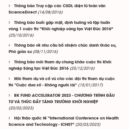
Thông báo Truy cập các CSDL điện tử toàn văn
(14/08/2016)
ScienceDirect
Thông báo buổi gặp mặt, định hướng và tập huấn
vòng 1 cuộc thi “Khởi nghiệp sáng tạo Việt Đức 2016”
(25/10/2016)
Thông báo về nhu cầu bổ nhiệm chức danh Giáo sư,
(08/11/2016)
Phó giáo sư
Thông báo mời tham dự chung khảo cuộc thi Khởi
(25/12/2016)
nghiệp Sáng tạo Việt Đức 2016
Mời tham dự và cổ vũ cho các đội thi tham dự cuộc
(15/01/2017)
thi "Cuộc đua số - Không người lái"
BK FUND ACCELERATOR 2023 - CHƯƠNG TRÌNH ĐẦU
TƯ VÀ THÚC ĐẨY TĂNG TRƯỞNG KHỞI NGHIỆP
(20/02/2023)
Hội thảo quốc tế “International Conference on Health
(20/03/2023)
Science and Technology - ICHST”