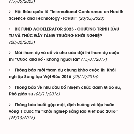
(17/05/2023)
Hội thảo quốc tế “International Conference on Health
(20/03/2023)
Science and Technology - ICHST”
BK FUND ACCELERATOR 2023 - CHƯƠNG TRÌNH ĐẦU
TƯ VÀ THÚC ĐẨY TĂNG TRƯỞNG KHỞI NGHIỆP
(20/02/2023)
Mời tham dự và cổ vũ cho các đội thi tham dự cuộc
(15/01/2017)
thi "Cuộc đua số - Không người lái"
Thông báo mời tham dự chung khảo cuộc thi Khởi
(25/12/2016)
nghiệp Sáng tạo Việt Đức 2016
Thông báo về nhu cầu bổ nhiệm chức danh Giáo sư,
(08/11/2016)
Phó giáo sư
Thông báo buổi gặp mặt, định hướng và tập huấn
vòng 1 cuộc thi “Khởi nghiệp sáng tạo Việt Đức 2016”
(25/10/2016)