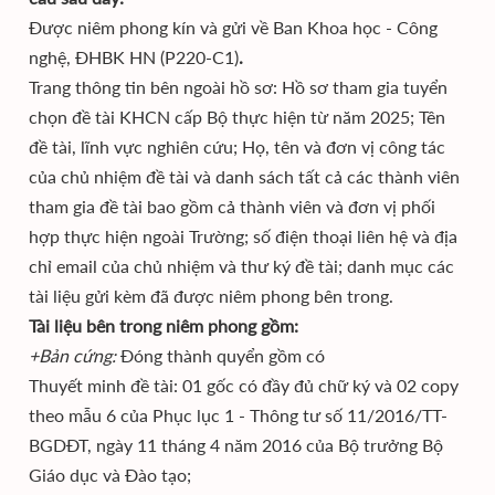
Được niêm phong kín và gửi về Ban Khoa học - Công
nghệ, ĐHBK HN (P220-C1)
.
Trang thông tin bên ngoài hồ sơ: Hồ sơ tham gia tuyển
chọn đề tài KHCN cấp Bộ thực hiện từ năm 2025; Tên
đề tài, lĩnh vực nghiên cứu; Họ, tên và đơn vị công tác
của chủ nhiệm đề tài và danh sách tất cả các thành viên
tham gia đề tài bao gồm cả thành viên và đơn vị phối
hợp thực hiện ngoài Trường; số điện thoại liên hệ và địa
chỉ email của chủ nhiệm và thư ký đề tài; danh mục các
tài liệu gửi kèm đã được niêm phong bên trong.
Tài liệu bên trong niêm phong gồm:
+Bản cứng:
Đóng thành quyển gồm có
Thuyết minh đề tài: 01 gốc có đầy đủ chữ ký và 02 copy
theo mẫu 6 của Phục lục 1 - Thông tư số 11/2016/TT-
BGDĐT, ngày 11 tháng 4 năm 2016 của Bộ trưởng Bộ
Giáo dục và Đào tạo;