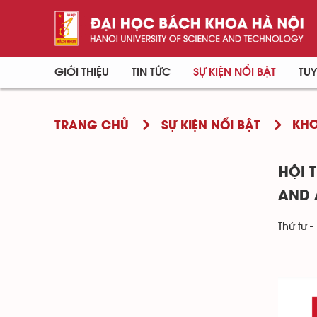
GIỚI THIỆU
TIN TỨC
SỰ KIỆN NỔI BẬT
TUY
KHO
TRANG CHỦ
SỰ KIỆN NỔI BẬT
HỘI 
AND 
Thứ tư -