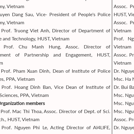
y, Vietnam
Assoc. P
uyen Dang Sau, Vice- President of People's Police
HUST, Vi
y, Vietnam
Assoc. P
 Prof. Truong Viet Anh, Director of Department of
Vietnam
e and Technology, HUST, Vietnam
Prof. N
. Prof. Chu Manh Hung, Assoc. Director of
Vietnam
tment of Partnership and Engagement, HUST,
Assoc. P
am
Vietnam
 Prof. Pham Xuan Dinh, Dean of Institute of Police
Dr. Nguy
es, PPA, Vietnam
Msc. Ha 
 Prof. Hoang Dinh Ban, Vice Dean of Institute of
Dr. Bui B
 Sciences, PPA, Vietnam
Msc. Ngu
Organization members
Msc. Ngu
 Prof. Mac Thi Thoa, Assoc. Director of Dept. of Sci.
Msc. Ngu
ch., HUST, Vietnam
Assoc. Pr
 Prof. Nguyen Phi Le, Acting Director of AI4LIFE,
Dr. Nguye