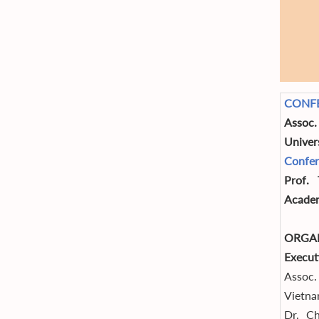
CONF
Assoc
Univer
Confer
Prof.
Academ
ORGA
Execut
Assoc.
Vietn
Dr. Ch