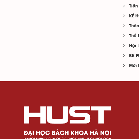
Tiến
KẾ H
Thôn
Thể 
Hội 
BK 
Mời 