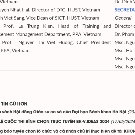
 Vietnam
Dr. Dinh 
uyen Nhat Hai, Director of DTC, HUST, Vietnam
SECRETA
nh Viet Sang, Vice Dean of SICT, HUST, Vietnam
General 
. Prof. Le Trung Kien, Head of Training and
Director 
cement Management Department, PPA, Vietnam
Dr. Pham 
. Prof. Nguyen Thi Viet Huong, Chief President
Msc. Nguy
, PPA, Vietnam
Msc. Ho 
Msc. Ngu
Msc. Ngu
TIN CŨ HƠN
(20
 sách Hội đồng Giáo sư cơ sở của Đại học Bách khoa Hà Nội
(17/05/2024
LỆ CUỘC THI BÌNH CHỌN TRỰC TUYẾN BK-V.IDEAS 2024
g báo tuyển chọn tổ chức và cá nhân chủ trì thực hiện đề tài KH