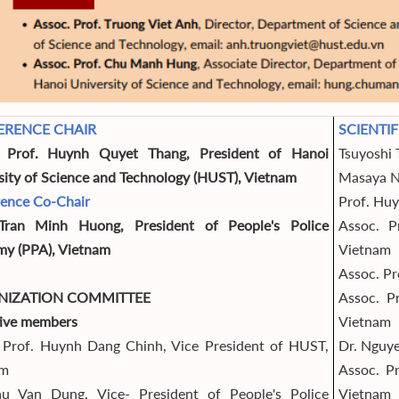
ERENCE CHAIR
SCIENTI
. Prof. Huynh Quyet Thang, President of Hanoi
Tsuyoshi 
sity of Science and Technology (HUST), Vietnam
Masaya N
ence Co-Chair
Prof. Hu
 Tran Minh Huong, President of People's Police
Assoc. 
y (PPA), Vietnam
Vietnam
Assoc. Pr
NIZATION COMMITTEE
Assoc. P
ive members
Vietnam
 Prof. Huynh Dang Chinh, Vice President of HUST,
Dr. Nguy
am
Assoc. P
u Van Dung, Vice- President of People's Police
Vietnam