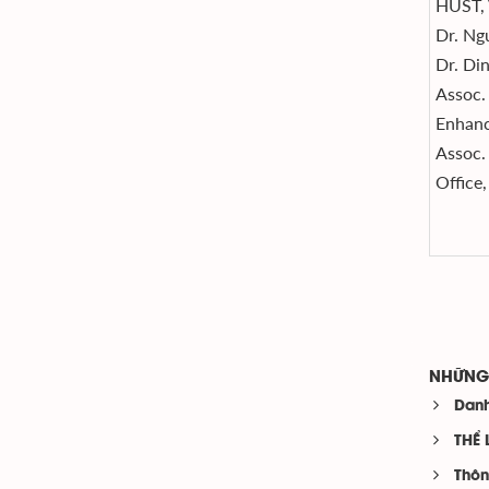
HUST,
Dr. Ng
Dr. Di
Assoc
Enhan
Assoc
Office
NHỮNG 
Danh
THỂ 
Thôn