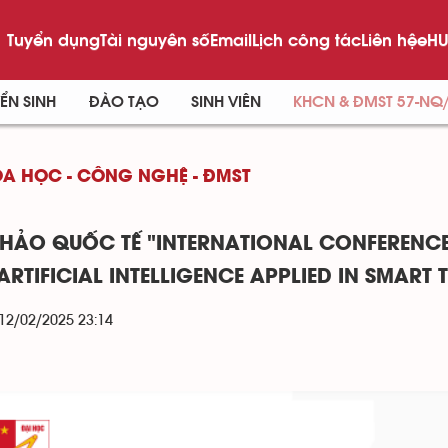
Tuyển dụng
Tài nguyên số
Email
Lịch công tác
Liên hệ
eHU
ỂN SINH
ĐÀO TẠO
SINH VIÊN
KHCN & ĐMST 57-NQ
A HỌC - CÔNG NGHỆ - ĐMST
THẢO QUỐC TẾ "INTERNATIONAL CONFERENC
ARTIFICIAL INTELLIGENCE APPLIED IN SMAR
 12/02/2025 23:14