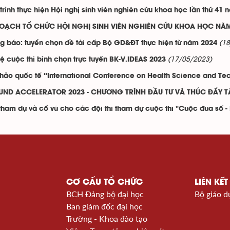
 trình thực hiện Hội nghị sinh viên nghiên cứu khoa học lần thứ 41
OẠCH TỔ CHỨC HỘI NGHỊ SINH VIÊN NGHIÊN CỨU KHOA HỌC NĂM 
(1
g báo: tuyển chọn đề tài cấp Bộ GD&ĐT thực hiện từ năm 2024
(17/05/2023)
lệ cuộc thi bình chọn trực tuyến BK-V.IDEAS 2023
thảo quốc tế “International Conference on Health Science and Te
FUND ACCELERATOR 2023 - CHƯƠNG TRÌNH ĐẦU TƯ VÀ THÚC ĐẨY 
tham dự và cổ vũ cho các đội thi tham dự cuộc thi "Cuộc đua số - 
CƠ CẤU TỔ CHỨC
LIÊN KẾT
BCH Đảng bộ đại học
Bộ giáo d
Ban giám đốc đại học
Trường - Khoa đào tạo