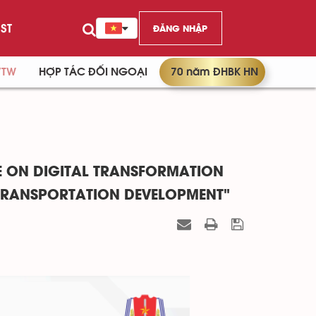
ST
ĐĂNG NHẬP
/TW
HỢP TÁC ĐỐI NGOẠI
70 năm ĐHBK HN
E ON DIGITAL TRANSFORMATION
T TRANSPORTATION DEVELOPMENT"