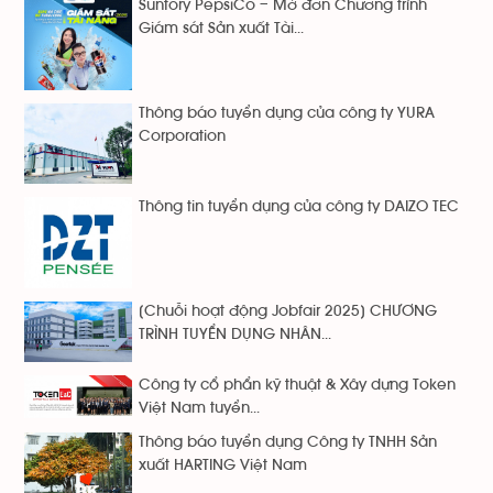
Suntory PepsiCo – Mở đơn Chương trình
Giám sát Sản xuất Tài...
Thông báo tuyển dụng của công ty YURA
Corporation
Thông tin tuyển dụng của công ty DAIZO TEC
[Chuỗi hoạt động Jobfair 2025] CHƯƠNG
TRÌNH TUYỂN DỤNG NHÂN...
Công ty cổ phẩn kỹ thuật & Xây dựng Token
Việt Nam tuyển...
Thông báo tuyển dụng Công ty TNHH Sản
xuất HARTING Việt Nam