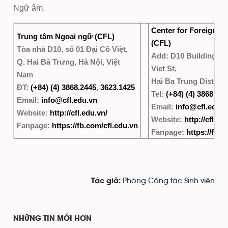
Ngữ âm.
Center for Foreign L
Trung tâm Ngoại ngữ (CFL)
(CFL)
Tòa nhà D10, số 01 Đại Cồ Việt,
Add: D10 Building, N
Q. Hai Bà Trưng, Hà Nội, Việt
Viet St,
Nam
Hai Ba Trung Dist, Ha
ĐT:
(+84) (4) 3868.2445
,
3623.1425
Tel:
(+84) (4) 3868.24
Email:
info@cfl.edu.vn
Email:
info@cfl.edu.v
Website:
http://cfl.edu.vn/
Website:
http://cfl.ed
Fanpage:
https://fb.com/cfl.edu.vn
Fanpage:
https://fb.c
Phòng Công tác Sinh viên
Tác giả:
NHỮNG TIN MỚI HƠN