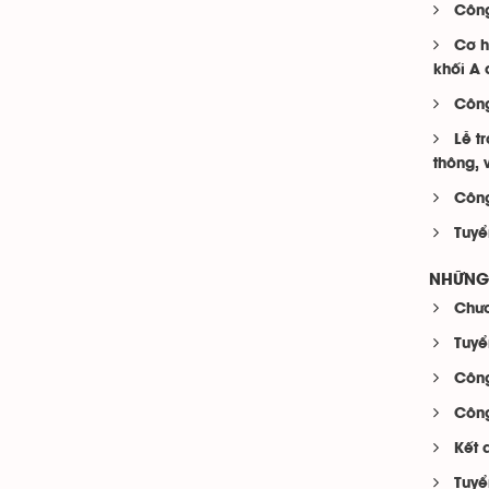
Công
Cơ h
khối A 
Công
Lễ t
thông, v
Công
Tuyể
NHỮNG 
Chươ
Tuyể
Công 
Công
Kết 
Tuyể