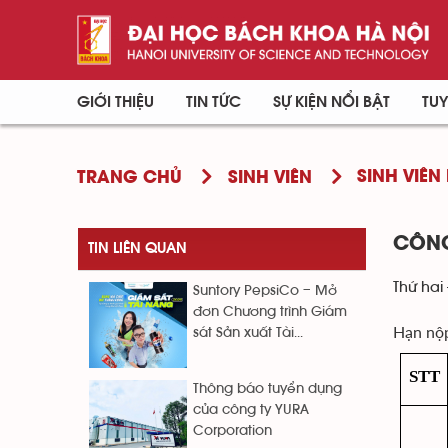
GIỚI THIỆU
TIN TỨC
SỰ KIỆN NỔI BẬT
TUY
SINH VIÊN 
TRANG CHỦ
SINH VIÊN
CÔNG
TIN LIÊN QUAN
Thứ hai 
Suntory PepsiCo – Mở
đơn Chương trình Giám
Hạn nộ
sát Sản xuất Tài...
STT
Thông báo tuyển dụng
của công ty YURA
Corporation