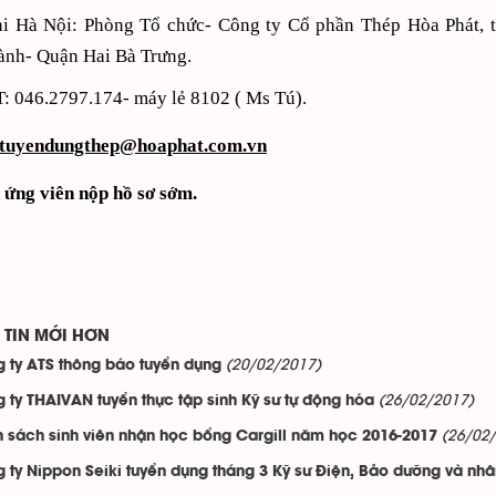
ại Hà Nội: Phòng Tổ chức- Công ty Cổ phần Thép Hòa Phát, 
ành- Quận Hai Bà Trưng.
: 046.2797.174- máy lẻ 8102 ( Ms Tú).
tuyendungthep@hoaphat.com.vn
 ứng viên nộp hồ sơ sớm.
TIN MỚI HƠN
(20/02/2017)
 ty ATS thông báo tuyển dụng
(26/02/2017)
 ty THAIVAN tuyển thực tập sinh Kỹ sư tự động hóa
(26/02
 sách sinh viên nhận học bổng Cargill năm học 2016-2017
 ty Nippon Seiki tuyển dụng tháng 3 Kỹ sư Điện, Bảo dưỡng và nhâ