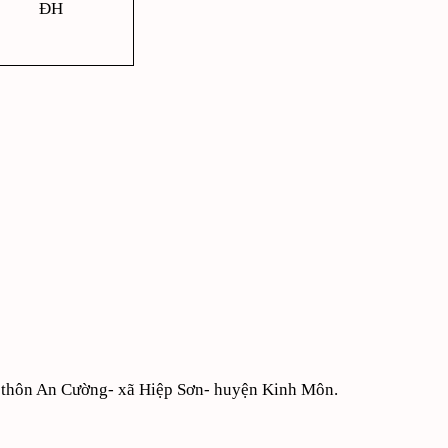
ĐH
;
,
thôn An Cường- xã Hiệp Sơn- huyện Kinh Môn.