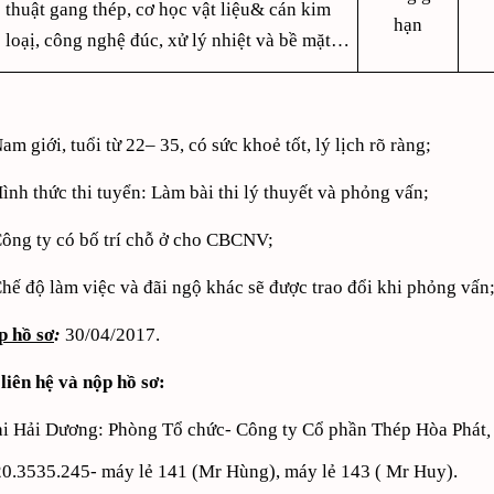
thuật gang thép, cơ học vật liệu& cán kim
hạn
loạị, công nghệ đúc, xử lý nhiệt và bề mặt…
Nam giới, tuổi từ 22– 35, có sức khoẻ tốt, lý lịch rõ ràng;
Hình thức thi tuyển: Làm bài thi lý thuyết và phỏng vấn;
Công ty có bố trí chỗ ở cho CBCNV;
Chế độ làm việc và đãi ngộ khác sẽ được trao đổi khi phỏng vấn
p hồ sơ
:
30/04/2017.
 liên hệ và nộp hồ sơ:
ại Hải Dương: Phòng Tổ chức- Công ty Cổ phần Thép Hòa Phát
0.3535.245- máy lẻ 141 (Mr Hùng), máy lẻ 143 ( Mr Huy).