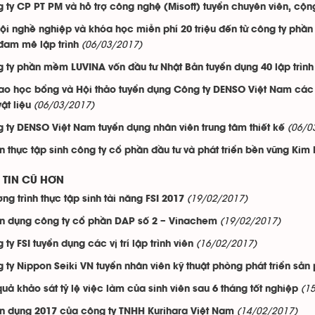
 ty CP PT PM và hỗ trợ công nghệ (Misoft) tuyển chuyên viên, cộng
ội nghề nghiệp và khóa học miễn phí 20 triệu đến từ công ty phầ
(06/03/2017)
đam mê lập trình
 ty phần mềm LUVINA vốn đầu tư Nhật Bản tuyển dụng 40 lập trình
rao học bổng và Hội thảo tuyển dụng Công ty DENSO Việt Nam các n
(06/03/2017)
ật liệu
(06/0
 ty DENSO Việt Nam tuyển dụng nhân viên trung tâm thiết kế
n thực tập sinh công ty cổ phần đầu tư và phát triển bền vững Kim
TIN CŨ HƠN
(19/02/2017)
ng trình thực tập sinh tài năng FSI 2017
(19/02/2017)
n dụng công ty cổ phần DAP số 2 – Vinachem
(16/02/2017)
ty FSI tuyển dụng các vị trí lập trình viên
 ty Nippon Seiki VN tuyển nhân viên kỹ thuật phòng phát triển sả
(1
quả khảo sát tỷ lệ việc làm của sinh viên sau 6 tháng tốt nghiệp
(14/02/2017)
n dụng 2017 của công ty TNHH Kurihara Việt Nam