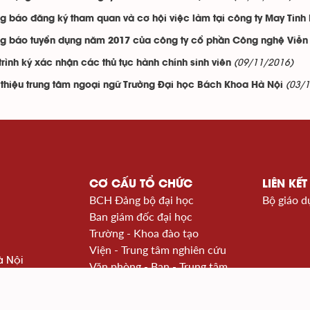
g báo đăng ký tham quan và cơ hội việc làm tại công ty May Tinh 
g báo tuyển dụng năm 2017 của công ty cổ phần Công nghệ Viễn 
(09/11/2016)
trình ký xác nhận các thủ tục hành chính sinh viên
(03/
 thiệu trung tâm ngoại ngữ Trường Đại học Bách Khoa Hà Nội
CƠ CẤU TỔ CHỨC
LIÊN KẾT
BCH Đảng bộ đại học
Bộ giáo d
Ban giám đốc đại học
Trường - Khoa đào tạo
Viện - Trung tâm nghiên cứu
à Nội
Văn phòng - Ban - Trung tâm