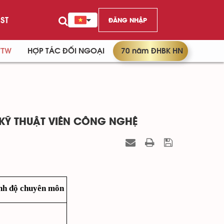
ST
ĐĂNG NHẬP
/TW
HỢP TÁC ĐỐI NGOẠI
70 năm ĐHBK HN
KỸ THUẬT VIÊN CÔNG NGHỆ
nh độ chuyên môn