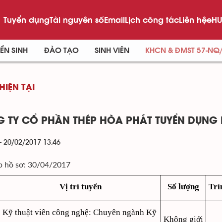
Tuyển dụng
Tài nguyên số
Email
Lịch công tác
Liên hệ
eHU
ỂN SINH
ĐÀO TẠO
SINH VIÊN
KHCN & ĐMST 57-NQ
HIỆN TẠI
 TY CỔ PHẦN THÉP HÒA PHÁT TUYỂN DỤNG 
- 20/02/2017 13:46
p hồ sơ: 30/04/2017
Vị trí tuyển
Số lượng
Trì
Kỹ thuật viên công nghệ: Chuyên ngành Kỹ
Không giới