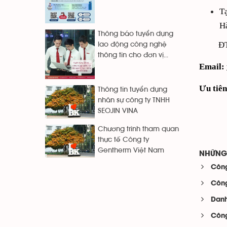
T
H
Thông báo tuyển dụng
ĐT
lao động công nghệ
thông tin cho đơn vị...
Email:
Ưu tiên
Thông tin tuyển dụng
nhân sự công ty TNHH
SEOJIN VINA
Chương trình tham quan
thực tế Công ty
Gentherm Việt Nam
NHỮNG 
Công
Công
Danh
Công