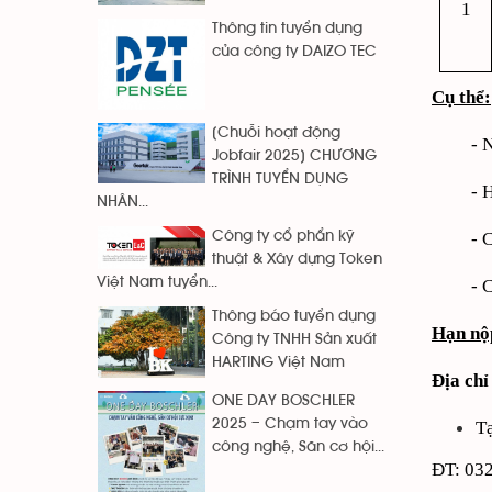
1
Thông tin tuyển dụng
của công ty DAIZO TEC
Cụ thể:
[Chuỗi hoạt động
- 
Jobfair 2025] CHƯƠNG
TRÌNH TUYỂN DỤNG
- 
NHÂN...
Công ty cổ phẩn kỹ
- 
thuật & Xây dựng Token
Việt Nam tuyển...
- 
Thông báo tuyển dụng
Hạn nộ
Công ty TNHH Sản xuất
HARTING Việt Nam
Địa chỉ
ONE DAY BOSCHLER
2025 – Chạm tay vào
T
công nghệ, Săn cơ hội...
ĐT: 032