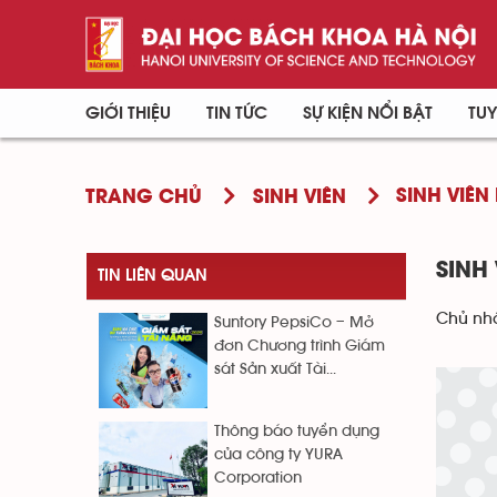
GIỚI THIỆU
TIN TỨC
SỰ KIỆN NỔI BẬT
TUY
SINH VIÊN 
TRANG CHỦ
SINH VIÊN
SINH
TIN LIÊN QUAN
Chủ nhậ
Suntory PepsiCo – Mở
đơn Chương trình Giám
sát Sản xuất Tài...
Thông báo tuyển dụng
của công ty YURA
Corporation