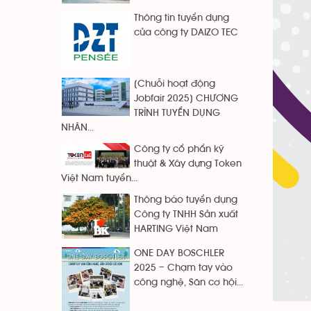
Thông tin tuyển dụng
của công ty DAIZO TEC
[Chuỗi hoạt động
Jobfair 2025] CHƯƠNG
TRÌNH TUYỂN DỤNG
NHÂN...
Công ty cổ phẩn kỹ
thuật & Xây dựng Token
Việt Nam tuyển...
Thông báo tuyển dụng
Công ty TNHH Sản xuất
HARTING Việt Nam
ONE DAY BOSCHLER
2025 – Chạm tay vào
công nghệ, Săn cơ hội...