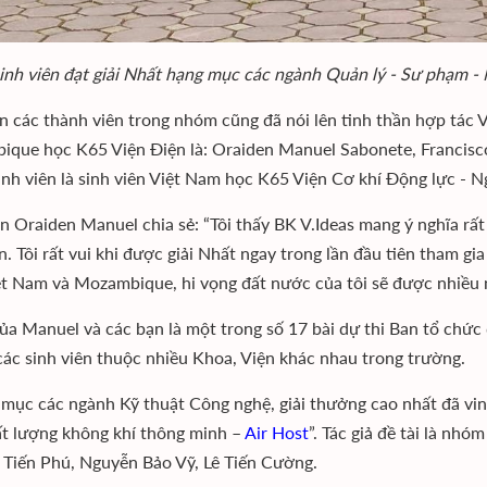
nh viên đạt giải Nhất hạng mục các ngành Quản lý - Sư phạm - N
n các thành viên trong nhóm cũng đã nói lên tinh thần hợp tác 
que học K65 Viện Điện là: Oraiden Manuel Sabonete, Francisc
ành viên là sinh viên Việt Nam học K65 Viện Cơ khí Động lực - 
ên Oraiden Manuel chia sẻ: “Tôi thấy BK V.Ideas mang ý nghĩa rất
ên. Tôi rất vui khi được giải Nhất ngay trong lần đầu tiên tham gi
ệt Nam và Mozambique, hi vọng đất nước của tôi sẽ được nhiều 
của Manuel và các bạn là một trong số 17 bài dự thi Ban tổ chức
các sinh viên thuộc nhiều Khoa, Viện khác nhau trong trường.
mục các ngành Kỹ thuật Công nghệ, giải thưởng cao nhất đã vinh 
ất lượng không khí thông minh –
Air Host
”. Tác giả đề tài là nh
Tiến Phú, Nguyễn Bảo Vỹ, Lê Tiến Cường.