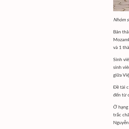
Nhóm si
Bản thâ
Mozambi
và 1 th
Sinh vi
sinh vi
giữa Vi
Đề tài 
đến từ 
Ở hạng 
trắc ch
Nguyễn 