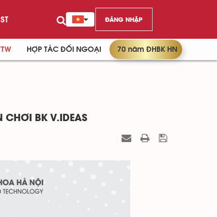
ST
ĐĂNG NHẬP
/TW
HỢP TÁC ĐỐI NGOẠI
70 năm ĐHBK HN
 CHƠI BK V.IDEAS