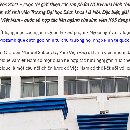
eas 2021 – cuộc thi giới thiệu các sản phẩm NCKH qua hình thức
h tới sinh viên Trường Đại học Bách khoa Hà Nội. Đặc biệt, gi
 Việt Nam - quốc tế, hợp tác liên ngành của sinh viên K65 đang 
ất hạng mục các ngành Quản lý - Sư phạm - Ngoại ngữ và Lý luận 
ozambique dưới góc nhìn từ chủ trương hội nhập kinh tế quốc
ên Oraiden Manuel Sabonete, K65 Viện Điện, thành viên nhóm đạt 
que và Việt Nam có một quan hệ hợp tác hữu nghị gần nửa thế k
que là một cầu nối chiến lược để Việt Nam có thể kết nối với c