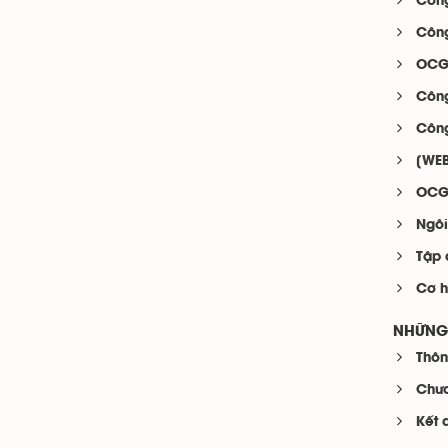
Công
Công
OCG 
Công
Công
[WEB
OCG 
Ngôi
Tập 
Cơ h
NHỮNG 
Thôn
Chươ
Kết 