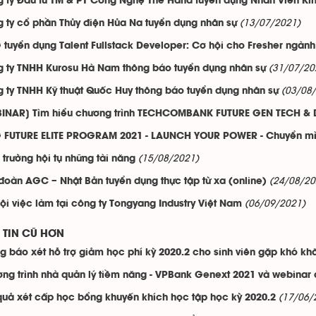
 ty Đầu tư TM & PT Công Nghệ The Hand tuyển dụng Nhân Viên Ki
(13/07/2021)
 ty cổ phần Thủy điện Hủa Na tuyển dụng nhân sự
tuyển dụng Talent Fullstack Developer: Cơ hội cho Fresher ngành 
(31/07/20
 ty TNHH Kurosu Hà Nam thông báo tuyển dụng nhân sự
(03/08
 ty TNHH Kỹ thuật Quốc Huy thông báo tuyển dụng nhân sự
INAR] Tìm hiểu chương trình TECHCOMBANK FUTURE GEN TECH &
FUTURE ELITE PROGRAM 2021 - LAUNCH YOUR POWER - Chuyển mìn
(15/08/2021)
 trường hội tụ những tài năng
(24/08/20
đoàn AGC – Nhật Bản tuyển dụng thực tập từ xa (online)
(06/09/2021)
ội việc làm tại công ty Tongyang Industry Việt Nam
TIN CŨ HƠN
g báo xét hỗ trợ giảm học phí kỳ 2020.2 cho sinh viên gặp khó kh
ng trình nhà quản lý tiềm năng - VPBank Genext 2021 và webinar 
(17/06/
quả xét cấp học bổng khuyến khích học tập học kỳ 2020.2