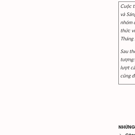
Cuộc t
và Sán
nhóm d
thức vi
Tháng 
Sau th
tượng:
lượt cả
cũng đ
NHỮNG 