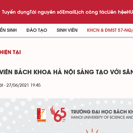
Tuyển dụng
Tài nguyên số
Email
Lịch công tác
Liên hệ
eHU
ỂN SINH
ĐÀO TẠO
SINH VIÊN
KHCN & ĐMST 57-NQ
HIỆN TẠI
 VIÊN BÁCH KHOA HÀ NỘI SÁNG TẠO VỚI SÂN
t - 27/06/2021 19:45