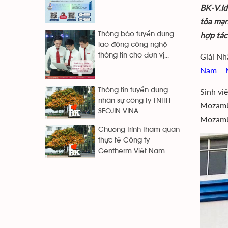
BK-V.Id
tỏa mạn
hợp tác
Thông báo tuyển dụng
lao động công nghệ
Giải Nh
thông tin cho đơn vị...
Nam – M
Thông tin tuyển dụng
Sinh vi
nhân sự công ty TNHH
Mozambi
SEOJIN VINA
Mozambi
Chương trình tham quan
thực tế Công ty
Gentherm Việt Nam