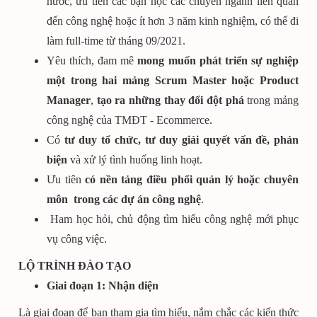
nước, ưu tiên các bạn học các chuyên ngành liên quan
đến công nghệ hoặc ít hơn 3 năm kinh nghiệm, có thể đi
làm full-time từ tháng 09/2021.
Yêu thích, đam mê
mong muốn phát triển sự nghiệp
một trong hai mảng Scrum Master hoặc Product
Manager
,
tạo ra những thay đổi đột phá
trong mảng
công nghệ của TMĐT - Ecommerce.
Có
tư duy tổ chức, tư duy giải quyết vấn đề, phản
biện
và xử lý tình huống linh hoạt.
Ưu tiên
có nền tảng điều phối quản lý hoặc chuyên
môn trong các dự án công nghệ
.
Ham học hỏi, chủ động tìm hiểu công nghệ mới phục
vụ công việc.
LỘ TRÌNH ĐÀO TẠO
Giai đoạn 1: Nhận diện
Là giai đoạn để bạn tham gia tìm hiểu, nắm chắc các kiến thức