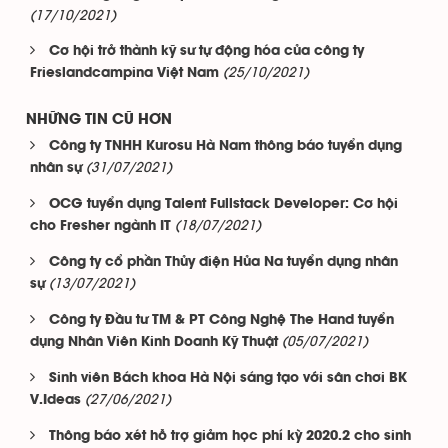
(17/10/2021)
Cơ hội trở thành kỹ sư tự động hóa của công ty
(25/10/2021)
Frieslandcampina Việt Nam
NHỮNG TIN CŨ HƠN
Công ty TNHH Kurosu Hà Nam thông báo tuyển dụng
(31/07/2021)
nhân sự
OCG tuyển dụng Talent Fullstack Developer: Cơ hội
(18/07/2021)
cho Fresher ngành IT
Công ty cổ phần Thủy điện Hủa Na tuyển dụng nhân
(13/07/2021)
sự
Công ty Đầu tư TM & PT Công Nghệ The Hand tuyển
(05/07/2021)
dụng Nhân Viên Kinh Doanh Kỹ Thuật
Sinh viên Bách khoa Hà Nội sáng tạo với sân chơi BK
(27/06/2021)
V.Ideas
Thông báo xét hỗ trợ giảm học phí kỳ 2020.2 cho sinh