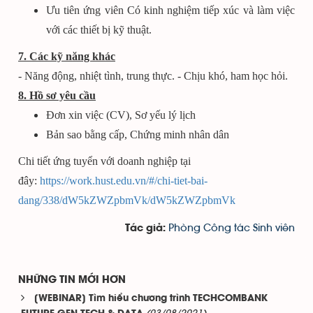
Ưu tiên ứng viên Có kinh nghiệm tiếp xúc và làm việc
với các thiết bị kỹ thuật.
7. Các kỹ năng khác
- Năng động, nhiệt tình, trung thực. - Chịu khó, ham học hỏi.
8. Hồ sơ yêu cầu
Đơn xin việc (CV), Sơ yếu lý lịch
Bản sao bằng cấp, Chứng minh nhân dân
Chi tiết ứng tuyển với doanh nghiệp tại
đây:
https://work.hust.edu.vn/#/chi-tiet-bai-
dang/338/dW5kZWZpbmVk/dW5kZWZpbmVk
Phòng Công tác Sinh viên
Tác giả:
NHỮNG TIN MỚI HƠN
[WEBINAR] Tìm hiểu chương trình TECHCOMBANK