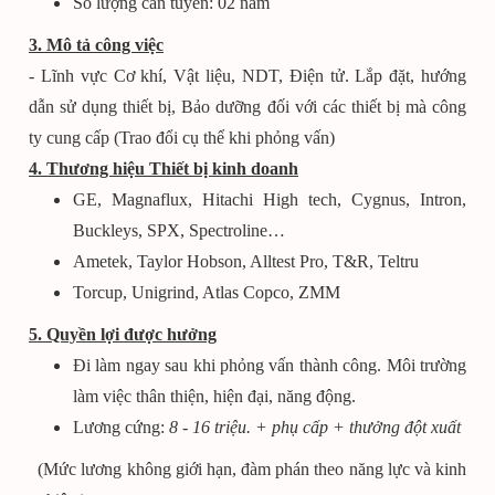
Số lượng cần tuyển: 02 nam
3. Mô tả công việc
- Lĩnh vực Cơ khí, Vật liệu, NDT, Điện tử. Lắp đặt, hướng
dẫn sử dụng thiết bị, Bảo dưỡng đối với các thiết bị mà công
ty cung cấp (Trao đổi cụ thể khi phỏng vấn)
4. Thương hiệu Thiết bị kinh doanh
GE, Magnaflux, Hitachi High tech, Cygnus, Intron,
Buckleys, SPX, Spectroline…
Ametek, Taylor Hobson, Alltest Pro, T&R, Teltru
Torcup, Unigrind, Atlas Copco, ZMM
5. Quyền lợi được hưởng
Đi làm ngay sau khi phỏng vấn thành công. Môi trường
làm việc thân thiện, hiện đại, năng động.
Lương cứng:
8 - 16 triệu
. + phụ cấp + thưởng đột xuất
(Mức lương không giới hạn, đàm phán theo năng lực và kinh