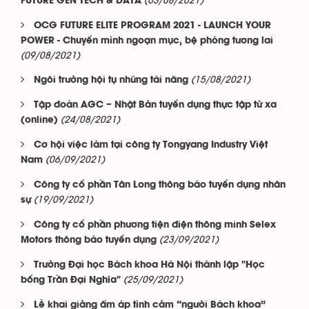
(03/08/2021)
FUTURE GEN TECH & DATA
OCG FUTURE ELITE PROGRAM 2021 - LAUNCH YOUR
POWER - Chuyển mình ngoạn mục, bệ phóng tương lai
(09/08/2021)
(15/08/2021)
Ngôi trường hội tụ những tài năng
Tập đoàn AGC – Nhật Bản tuyển dụng thực tập từ xa
(24/08/2021)
(online)
Cơ hội việc làm tại công ty Tongyang Industry Việt
(06/09/2021)
Nam
Công ty cổ phần Tân Long thông báo tuyển dụng nhân
(19/09/2021)
sự
Công ty cổ phần phương tiện điện thông minh Selex
(23/09/2021)
Motors thông báo tuyển dụng
Trường Đại học Bách khoa Hà Nội thành lập "Học
(25/09/2021)
bổng Trần Đại Nghĩa"
Lễ khai giảng ấm áp tình cảm “người Bách khoa”