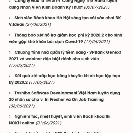
Công ty Đầu tư TM & PT Công Nghệ The Hand tuyển
(05/07/2021)
dụng Nhân Viên Kinh Doanh Kỹ Thuật
Sinh viên Bách khoa Hà Nội sáng tạo với sân chơi BK
(27/06/2021)
V.Ideas
Thông báo xét hỗ trợ giảm học phí kỳ 2020.2 cho sinh
(17/06/2021)
viên gặp khó khăn bởi dịch Covid-19
Chương trình nhà quản lý tiềm năng - VPBank Genext
2021 và webinar đặc biệt dành cho sinh viên
(17/06/2021)
Kết quả xét cấp học bổng khuyến khích học tập học
(17/06/2021)
kỳ 2020.2
Toshiba Software Development Việt Nam tuyển dụng
20 nhân sự cho vị trí Fresher và On Job Training
(08/06/2021)
Nghiêm túc, nhiệt huyết, sinh viên Bách khoa thi
(01/06/2021)
NCKH online