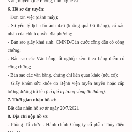
Văn, huyện Quế Phong, tỉnh Nghệ An.
6. Hồ sơ dự tuyển:
- Đơn xin việc (đánh máy);
- Sơ yếu lý lịch dán ảnh 4x6 (không quá 06 tháng), có xác
nhận của chính quyền địa phương;
- Bản sao giấy khai sinh, CMND/Căn cước công dân có công
chứng;
- Bản sao các Văn bằng tốt nghiệp kèm theo bảng điểm có
công chứng;
- Bản sao các văn bằng, chứng chỉ liên quan khác (nếu có);
- Giấy khám sức khỏe do Bệnh viện tuyến huyện hoặc cấp
tương đương trở lên
(có giá trị trong vòng 06 tháng).
7. Thời gian nhận hồ sơ:
Bắt đầu nhận hồ sơ từ ngày 20/7/2021
8. Địa chỉ nộp hồ sơ:
- Phòng Tổ chức - Hành chính Công ty cổ phần Thủy điện