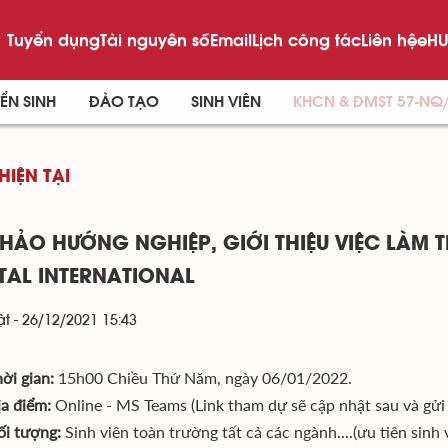
Tuyển dụng
Tài nguyên số
Email
Lịch công tác
Liên hệ
eHU
ỂN SINH
ĐÀO TẠO
SINH VIÊN
KHCN & ĐMST 57-NQ
HIỆN TẠI
THẢO HƯỚNG NGHIỆP, GIỚI THIỆU VIỆC LÀM 
TAL INTERNATIONAL
t - 26/12/2021 15:43
ời gian:
15h00 Chiều Thứ Năm, ngày 06/01/2022.
ịa điểm:
Online - MS Teams (Link tham dự sẽ cập nhật sau và gửi 
ối tượng:
Sinh viên toàn trường tất cả các ngành....(ưu tiên sinh 