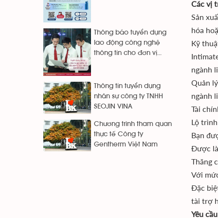
Các vị 
Sản xuấ
hóa hoặ
Thông báo tuyển dụng
Kỹ thuậ
lao động công nghệ
thông tin cho đơn vị...
Intimat
ngành l
Quản lý
Thông tin tuyển dụng
ngành l
nhân sự công ty TNHH
SEOJIN VINA
Tài chí
Lộ trìn
Chương trình tham quan
Bạn đượ
thực tế Công ty
Gentherm Việt Nam
Được là
Thăng c
Với mức
Đặc biệ
tài trợ 
Yêu cầu