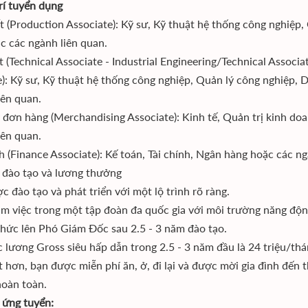
trí tuyển dụng
t (Production Associate): Kỹ sư, Kỹ thuật hệ thống công nghiệp,
c các ngành liên quan.
t (Technical Associate - Industrial Engineering/Technical Associa
e): Kỹ sư, Kỹ thuật hệ thống công nghiệp, Quản lý công nghiệp, 
iên quan.
 đơn hàng (Merchandising Associate): Kinh tế, Quản trị kinh do
iên quan.
nh (Finance Associate): Kế toán, Tài chính, Ngân hàng hoặc các ng
h đào tạo và lương thưởng
c đào tạo và phát triển với một lộ trình rõ ràng.
m việc trong một tập đoàn đa quốc gia với môi trường năng động
hức lên Phó Giám Đốc sau 2.5 - 3 năm đào tạo.
 lương Gross siêu hấp dẫn trong 2.5 - 3 năm đầu là 24 triệu/th
t hơn, bạn được miễn phí ăn, ở, đi lại và được mời gia đình đến 
hoàn toàn.
 ứng tuyển: