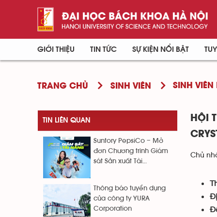
GIỚI THIỆU
TIN TỨC
SỰ KIỆN NỔI BẬT
TUY
SINH VIÊN 
TRANG CHỦ
SINH VIÊN
HỘI 
TIN LIÊN QUAN
CRYS
Suntory PepsiCo – Mở
đơn Chương trình Giám
Chủ nhậ
sát Sản xuất Tài...
Th
Thông báo tuyển dụng
Đ
của công ty YURA
Đ
Corporation