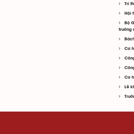
Trí 
Hội 
Bộ G
trường 
Bách
Cơ h
Công
Công
Cơ h
Lễ k
Trườ