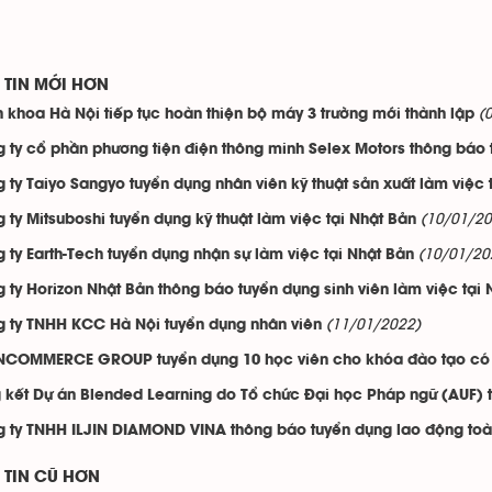
TIN MỚI HƠN
(
 khoa Hà Nội tiếp tục hoàn thiện bộ máy 3 trường mới thành lập
 ty cổ phần phương tiện điện thông minh Selex Motors thông báo
 ty Taiyo Sangyo tuyển dụng nhân viên kỹ thuật sản xuất làm việc 
(10/01/20
 ty Mitsuboshi tuyển dụng kỹ thuật làm việc tại Nhật Bản
(10/01/20
 ty Earth-Tech tuyển dụng nhận sự làm việc tại Nhật Bản
 ty Horizon Nhật Bản thông báo tuyển dụng sinh viên làm việc tại 
(11/01/2022)
 ty TNHH KCC Hà Nội tuyển dụng nhân viên
COMMERCE GROUP tuyển dụng 10 học viên cho khóa đào tạo có lư
 kết Dự án Blended Learning do Tổ chức Đại học Pháp ngữ (AUF) tà
 ty TNHH ILJIN DIAMOND VINA thông báo tuyển dụng lao động toàn
TIN CŨ HƠN