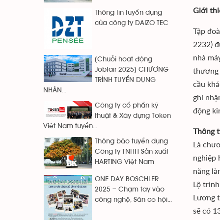
Giới th
Thông tin tuyển dụng
của công ty DAIZO TEC
Tập đoà
2232) đ
nhà máy
[Chuỗi hoạt động
thương 
Jobfair 2025] CHƯƠNG
TRÌNH TUYỂN DỤNG
cầu khá
NHÂN...
ghi nhậ
Công ty cổ phẩn kỹ
động ki
thuật & Xây dựng Token
Việt Nam tuyển...
Thông t
Thông báo tuyển dụng
Là chươ
Công ty TNHH Sản xuất
nghiệp 
HARTING Việt Nam
năng là
ONE DAY BOSCHLER
Lộ trìn
2025 – Chạm tay vào
Lương t
công nghệ, Săn cơ hội...
sẽ có 1