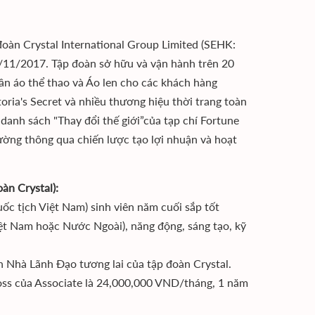
đoàn Crystal International Group Limited (SEHK:
/11/2017. Tập đoàn sở hữu và vận hành trên 20
n áo thể thao và Áo len cho các khách hàng
ria's Secret và nhiều thương hiệu thời trang toàn
danh sách "Thay đổi thế giới”của tạp chí Fortune
ường thông qua chiến lược tạo lợi nhuận và hoạt
àn Crystal):
ốc tịch Việt Nam) sinh viên năm cuối sắp tốt
iệt Nam hoặc Nước Ngoài), năng động, sáng tạo, kỹ
nh Nhà Lãnh Đạo tương lai của tập đoàn Crystal.
ross của Associate là 24,000,000 VND/tháng, 1 năm