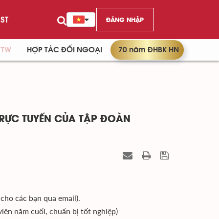
ST
ĐĂNG NHẬP
/TW
HỢP TÁC ĐỐI NGOẠI
70 năm ĐHBK HN
TRỰC TUYẾN CỦA TẬP ĐOÀN
cho các bạn qua email).
viên năm cuối, chuẩn bị tốt nghiệp)