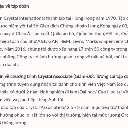
iệu về tập đoàn
n Crystal International thành lập tại Hong Kong năm 1970, Tập 
ược niêm yết tại Sở Giao dịch Chứng khoán Hong Kong ngày 03
 may ở Châu Á, sản xuất Quần áo bò, Quần áo thun, Đồ lót, Quầ
hiệu toàn cầu như A&F, GAP, H&M, Levi’s, Marks & Spencer,Victo
c. Năm 2016, chúng tôi được xếp hạng 17 trên 50 công ty trong 
n những Công ty có ảnh hưởng quan trọng về mặt xã hội, môi tr
nh doanh.
in về chương trình Crystal Associate (Giám Đốc Tương Lai tập đo
ng trình tuyển dụng nhân tài dành cho sinh viên Việt Nam (có qu
hoặc có dưới 2 năm kinh nghiệm đi làm (Đại học/ Cao Học tại V
m việc và giao tiếp Tiếng Anh tốt.
h đào tạo của Crystal Associate từ 2.5 - 3 năm, mục tiêu trở thà
hưởng phúc lợi rất lớn so với thị trường, hiện tại mức lương G
3 tháng lương.