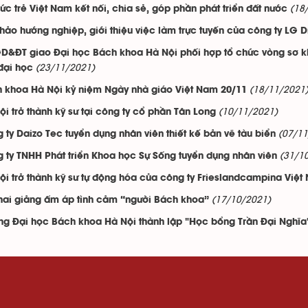
(18
thức trẻ Việt Nam kết nối, chia sẻ, góp phần phát triển đất nước
thảo hướng nghiệp, giới thiệu việc làm trực tuyến của công ty LG 
D&ĐT giao Đại học Bách khoa Hà Nội phối hợp tổ chức vòng sơ k
(23/11/2021)
đại học
(18/11/2021
 khoa Hà Nội kỷ niệm Ngày nhà giáo Việt Nam 20/11
(10/11/2021)
ội trở thành kỹ sư tại công ty cổ phần Tân Long
(07/11
 ty Daizo Tec tuyển dụng nhân viên thiết kế bản vẽ tàu biển
(31/1
 ty TNHH Phát triển Khoa học Sự Sống tuyển dụng nhân viên
ội trở thành kỹ sư tự động hóa của công ty Frieslandcampina Việt
(17/10/2021)
hai giảng ấm áp tình cảm “người Bách khoa”
ng Đại học Bách khoa Hà Nội thành lập "Học bổng Trần Đại Nghĩa