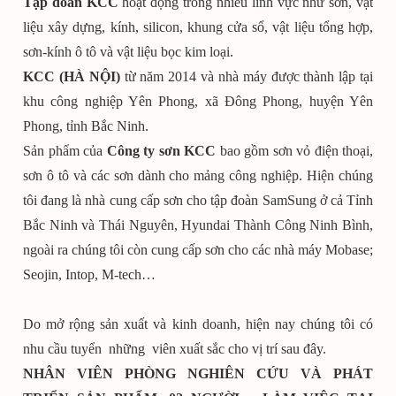
Tập đoàn KCC
hoạt động trong nhiều lĩnh vực như sơn, vật
liệu xây dựng, kính, silicon, khung cửa sổ, vật liệu tổng hợp,
sơn-kính ô tô và vật liệu bọc kim loại.
KCC (HÀ NỘI)
từ năm 2014 và nhà máy được thành lập tại
khu công nghiệp Yên Phong, xã Đông Phong, huyện Yên
Phong, tỉnh Bắc Ninh.
Sản phẩm của
Công ty sơn KCC
bao gồm sơn vỏ điện thoại,
sơn ô tô và các sơn dành cho mảng công nghiệp. Hiện chúng
tôi đang là nhà cung cấp sơn cho tập đoàn SamSung ở cả Tỉnh
Bắc Ninh và Thái Nguyên, Hyundai Thành Công Ninh Bình,
ngoài ra chúng tôi còn cung cấp sơn cho các nhà máy Mobase;
Seojin, Intop, M-tech…
Do mở rộng sản xuất và kinh doanh, hiện nay chúng tôi có
nhu cầu tuyển những viên xuất sắc cho vị trí sau đây.
NHÂN VIÊN PHÒNG NGHIÊN CỨU VÀ PHÁT