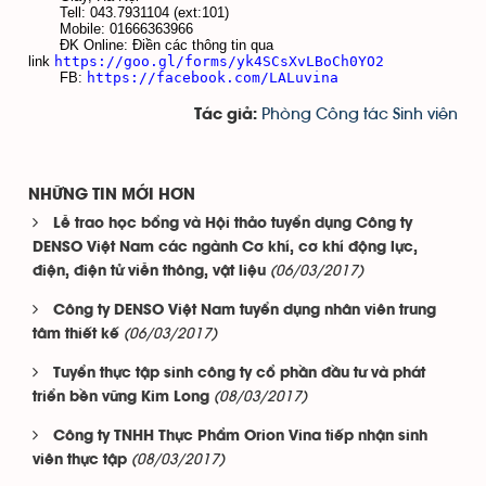
Tell: 043.7931104 (ext:101)
Mobile: 01666363966
ĐK Online: Điền các thông tin qua
link
https://goo.gl/forms/
yk4SCsXvLBoCh0YO2
FB:
https://facebook.com/
LALuvina
Phòng Công tác Sinh viên
Tác giả:
NHỮNG TIN MỚI HƠN
Lễ trao học bổng và Hội thảo tuyển dụng Công ty
DENSO Việt Nam các ngành Cơ khí, cơ khí động lực,
(06/03/2017)
điện, điện tử viễn thông, vật liệu
Công ty DENSO Việt Nam tuyển dụng nhân viên trung
(06/03/2017)
tâm thiết kế
Tuyển thực tập sinh công ty cổ phần đầu tư và phát
(08/03/2017)
triển bền vững Kim Long
Công ty TNHH Thực Phẩm Orion Vina tiếp nhận sinh
(08/03/2017)
viên thực tập