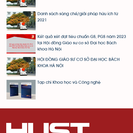
Danh sách sáng chế/giải pháp hữu ích từ
2021
Kết quả xét đạt tiêu chuẩn GS, PGS năm 2023
tại Hội đồng Giáo sư cơ sở Đại học Bách
khoa Hà Nội
HỘI ĐỒNG GIÁO SƯ CƠ SỞ ĐẠI HỌC BÁCH
KHOA HÀ NỘI
Tạp chí Khoa học và Công nghệ