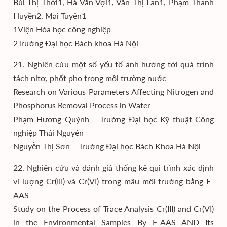
Bùi Thị Thời1, Hà Văn Vợi1, Văn Thị Lan1, Phạm Thanh
Huyền2, Mai Tuyên1
1Viện Hóa học công nghiệp
2Trường Đại học Bách khoa Hà Nội
21. Nghiên cứu một số yếu tố ảnh hưởng tới quá trình
tách nitơ, phốt pho trong môi trường nước
Research on Various Parameters Affecting Nitrogen and
Phosphorus Removal Process in Water
Phạm Hương Quỳnh – Trường Đại học Kỹ thuật Công
nghiệp Thái Nguyên
Nguyễn Thị Sơn – Trường Đại học Bách Khoa Hà Nội
22. Nghiên cứu và đánh giá thống kê qui trình xác định
vi lượng Cr(III) và Cr(VI) trong mẫu môi trường bằng F-
AAS
Study on the Process of Trace Analysis Cr(III) and Cr(VI)
in the Environmental Samples By F-AAS AND Its