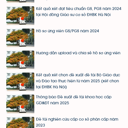
Kết quả xét đạt tiêu chuẩn GS, PGS năm 2024
tại Hội đồng Giáo sư cơ sở ĐHBK Hà Nội
Hồ sơ ứng viên GS/PGS năm 2024
Hướng dẫn upload và chia sẻ hồ sơ ứng viên
Kết quả xét chọn đề xuất đề tài Bộ Giáo dục
và Đào tạo thực hiện từ năm 2025 (xét chọn
tại ĐHBK Hà Nội)
Thông báo Đề xuất đề tài khoa học cấp
GD&ĐT năm 2025
Đề tài nghiên cứu cấp cơ sở phân cấp năm
2023