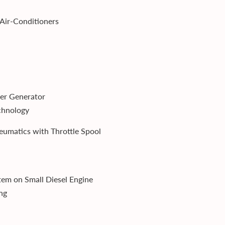
Air-Conditioners
wer Generator
chnology
eumatics with Throttle Spool
tem on Small Diesel Engine
ng