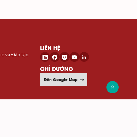
LIÊN HỆ
ục và Đào tạo
CHỈ ĐƯỜNG
Đến Google Map
Xem sơ đồ website >>
c gia
Cục sở hữu trí tuệ
Wipo
Uỷ ban ti