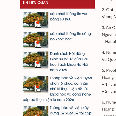
TIN LIÊN QUAN
2. Opti
cập nhật thông tin văn
Vuong V
bằng sở hữu
3. An O
Nguyen 
cập nhật thông tin công
bố khoa học
– Hanoi
4. Nume
Danh sách Hội đồng
Vu Quoc
Giáo sư cơ sở của Đại
học Bách khoa Hà Nội
5. Prob
năm 2025
Hoang 
Thông báo về việc tuyển
– 1Hano
chọn tổ chức, cá nhân
chủ trì thực hiện đề tài
– 2Hano
khoa học và công nghệ
cấp bộ thực hiện từ năm 2026
6. Nume
Thông báo về việc xây
Hoang T
dựng đề xuất đề tài cấp
Techno