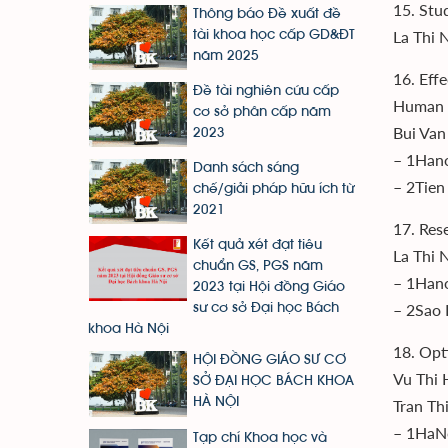
15. Stu
Thông báo Đề xuất đề
La Thi 
tài khoa học cấp GD&ĐT
năm 2025
16. Eff
Đề tài nghiên cứu cấp
Human 
cơ sở phân cấp năm
Bui Van
2023
– 1Hano
Danh sách sáng
– 2Tien
chế/giải pháp hữu ích từ
2021
17. Res
Kết quả xét đạt tiêu
La Thi 
chuẩn GS, PGS năm
– 1Hano
2023 tại Hội đồng Giáo
– 2Sao 
sư cơ sở Đại học Bách
khoa Hà Nội
18. Opt
HỘI ĐỒNG GIÁO SƯ CƠ
Vu Thi 
SỞ ĐẠI HỌC BÁCH KHOA
HÀ NỘI
Tran Th
– 1HaNo
Tạp chí Khoa học và