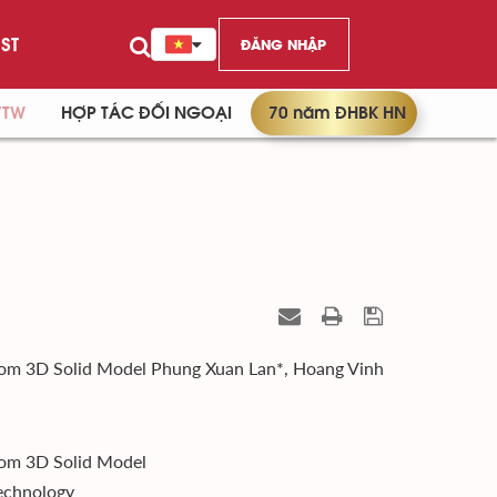
ST
ĐĂNG NHẬP
/TW
HỢP TÁC ĐỐI NGOẠI
70 năm ĐHBK HN
rom 3D Solid Model Phung Xuan Lan*, Hoang Vinh
rom 3D Solid Model
Technology