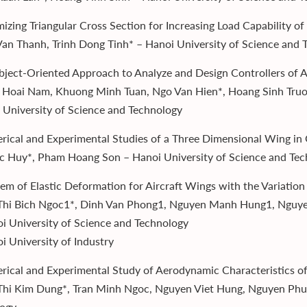
mizing Triangular Cross Section for Increasing Load Capability o
an Thanh, Trinh Dong Tinh* – Hanoi University of Science and 
bject-Oriented Approach to Analyze and Design Controllers of
Hoai Nam, Khuong Minh Tuan, Ngo Van Hien*, Hoang Sinh Tru
 University of Science and Technology
rical and Experimental Studies of a Three Dimensional Wing in
 Huy*, Pham Hoang Son – Hanoi University of Science and Tec
lem of Elastic Deformation for Aircraft Wings with the Variation
Thi Bich Ngoc1*, Dinh Van Phong1, Nguyen Manh Hung1, Nguye
i University of Science and Technology
i University of Industry
rical and Experimental Study of Aerodynamic Characteristics of S
hi Kim Dung*, Tran Minh Ngoc, Nguyen Viet Hung, Nguyen Phu 
logy