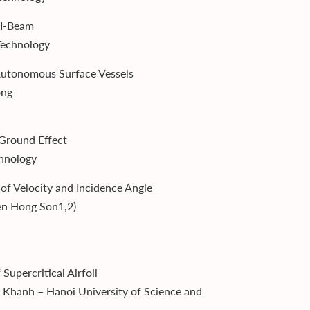
f I-Beam
Technology
 Autonomous Surface Vessels
ong
 Ground Effect
hnology
 of Velocity and Incidence Angle
n Hong Son1,2)
upercritical Airfoil
Khanh – Hanoi University of Science and