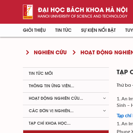
GIỚI THIỆU
TIN TỨC
SỰ KIỆN NỔI BẬT
TUY
NGHIÊN CỨU
HOẠT ĐỘNG NGHIÊN
TẠP 
TIN TỨC MỚI
Thứ ba 
THÔNG TIN ỨNG VIÊN...
1. An I
HOẠT ĐỘNG NGHIÊN CỨU...
Sinh – 
CÁC ĐƠN VỊ NGHIÊN...
Tạp chí
1. An I
TẠP CHÍ KHOA HỌC...
Phung X