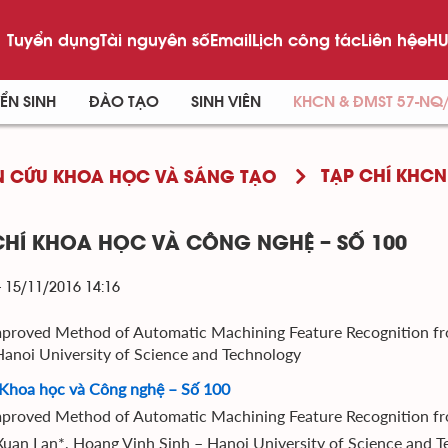
Tuyển dụng
Tài nguyên số
Email
Lịch công tác
Liên hệ
eHU
ỂN SINH
ĐÀO TẠO
SINH VIÊN
KHCN & ĐMST 57-NQ
TẠP CHÍ KHCN
 CỨU KHOA HỌC VÀ SÁNG TẠO
CHÍ KHOA HỌC VÀ CÔNG NGHỆ – SỐ 100
- 15/11/2016 14:16
mproved Method of Automatic Machining Feature Recognition f
Hanoi University of Science and Technology
 Khoa học và Công nghệ – Số 100
mproved Method of Automatic Machining Feature Recognition f
uan Lan*, Hoang Vinh Sinh – Hanoi University of Science and 