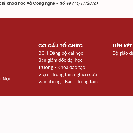
(14/11/2016)
chí Khoa học và Công nghệ – Số 89
CƠ CẤU TỔ CHỨC
LIÊN KẾT
BCH Đảng bộ đại học
Bộ giáo d
Ban giám đốc đại học
Trường - Khoa đào tạo
Viện - Trung tâm nghiên cứu
à Nội
Văn phòng - Ban - Trung tâm
i nguyên số Hust
Cổng thông tin KHCN Quố