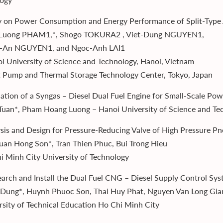
y on Power Consumption and Energy Performance of Split-Type 
Luong PHAM1,*, Shogo TOKURA2 , Viet-Dung NGUYEN1,
-An NGUYEN1, and Ngoc-Anh LAI1
i University of Science and Technology, Hanoi, Vietnam
 Pump and Thermal Storage Technology Center, Tokyo, Japan
lation of a Syngas – Diesel Dual Fuel Engine for Small-Scale Po
Tuan*, Pham Hoang Luong – Hanoi University of Science and Te
ysis and Design for Pressure-Reducing Valve of High Pressure Pn
an Hong Son*, Tran Thien Phuc, Bui Trong Hieu
i Minh City University of Technology
earch and Install the Dual Fuel CNG – Diesel Supply Control Sys
Dung*, Huynh Phuoc Son, Thai Huy Phat, Nguyen Van Long Gia
rsity of Technical Education Ho Chi Minh City