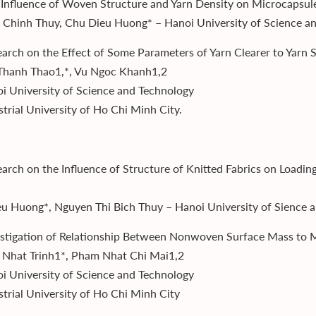
 Influence of Woven Structure and Yarn Density on Microcapsule
 Chinh Thuy, Chu Dieu Huong* – Hanoi University of Science a
earch on the Effect of Some Parameters of Yarn Clearer to Yarn 
Thanh Thao1,*, Vu Ngoc Khanh1,2
i University of Science and Technology
strial University of Ho Chi Minh City.
earch on the Influence of Structure of Knitted Fabrics on Loadin
u Huong*, Nguyen Thi Bich Thuy – Hanoi University of Sience 
estigation of Relationship Between Nonwoven Surface Mass to M
Nhat Trinh1*, Pham Nhat Chi Mai1,2
i University of Science and Technology
strial University of Ho Chi Minh City