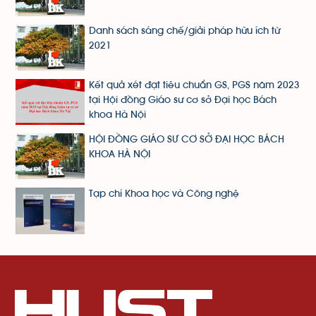
Danh sách sáng chế/giải pháp hữu ích từ
2021
Kết quả xét đạt tiêu chuẩn GS, PGS năm 2023
tại Hội đồng Giáo sư cơ sở Đại học Bách
khoa Hà Nội
HỘI ĐỒNG GIÁO SƯ CƠ SỞ ĐẠI HỌC BÁCH
KHOA HÀ NỘI
Tạp chí Khoa học và Công nghệ