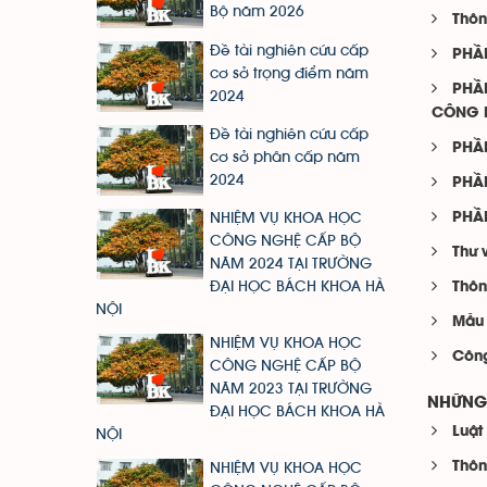
Bộ năm 2026
Thôn
Đề tài nghiên cứu cấp
PHẦN
cơ sở trọng điểm năm
PHẦN
2024
CÔNG 
Đề tài nghiên cứu cấp
PHẦ
cơ sở phân cấp năm
2024
PHẦN
PHẦN
NHIỆM VỤ KHOA HỌC
CÔNG NGHỆ CẤP BỘ
Thư 
NĂM 2024 TẠI TRƯỜNG
ĐẠI HỌC BÁCH KHOA HÀ
Thôn
NỘI
Mẫu 
NHIỆM VỤ KHOA HỌC
Côn
CÔNG NGHỆ CẤP BỘ
NĂM 2023 TẠI TRƯỜNG
NHỮNG 
ĐẠI HỌC BÁCH KHOA HÀ
Luật
NỘI
Thôn
NHIỆM VỤ KHOA HỌC