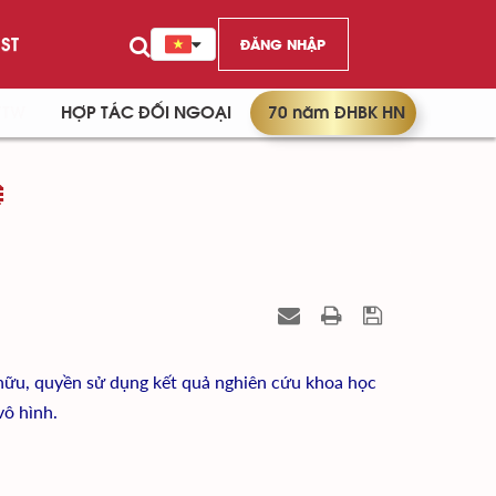
ST
ĐĂNG NHẬP
/TW
HỢP TÁC ĐỐI NGOẠI
70 năm ĐHBK HN
Ệ
sở hữu, quyền sử dụng kết quả nghiên cứu khoa học
vô hình.