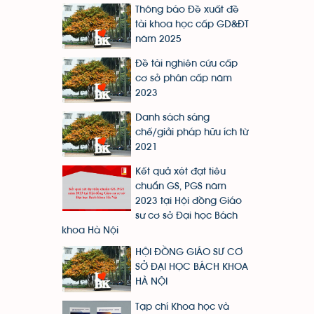
Thông báo Đề xuất đề
tài khoa học cấp GD&ĐT
năm 2025
Đề tài nghiên cứu cấp
cơ sở phân cấp năm
2023
Danh sách sáng
chế/giải pháp hữu ích từ
2021
Kết quả xét đạt tiêu
chuẩn GS, PGS năm
2023 tại Hội đồng Giáo
sư cơ sở Đại học Bách
khoa Hà Nội
HỘI ĐỒNG GIÁO SƯ CƠ
SỞ ĐẠI HỌC BÁCH KHOA
HÀ NỘI
Tạp chí Khoa học và