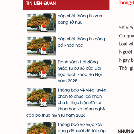
Thong-
TIN LIÊN QUAN
cập nhật thông tin văn
bằng sở hữu
Số hiệ
Cơ qua
cập nhật thông tin công
Loại v
bố khoa học
Người 
Ngày b
Danh sách Hội đồng
Thời gi
Giáo sư cơ sở của Đại
học Bách khoa Hà Nội
năm 2025
Thông báo về việc tuyển
chọn tổ chức, cá nhân
chủ trì thực hiện đề tài
khoa học và công nghệ
cấp bộ thực hiện từ năm 2026
Thông báo về việc xây
dựng đề xuất đề tài cấp
NHỮNG 