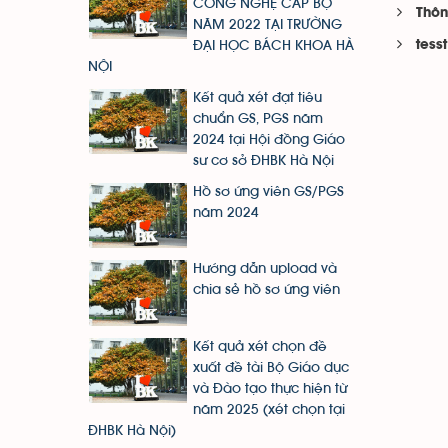
CÔNG NGHỆ CẤP BỘ
Thôn
NĂM 2022 TẠI TRƯỜNG
tesst
ĐẠI HỌC BÁCH KHOA HÀ
NỘI
Kết quả xét đạt tiêu
chuẩn GS, PGS năm
2024 tại Hội đồng Giáo
sư cơ sở ĐHBK Hà Nội
Hồ sơ ứng viên GS/PGS
năm 2024
Hướng dẫn upload và
chia sẻ hồ sơ ứng viên
Kết quả xét chọn đề
xuất đề tài Bộ Giáo dục
và Đào tạo thực hiện từ
năm 2025 (xét chọn tại
ĐHBK Hà Nội)