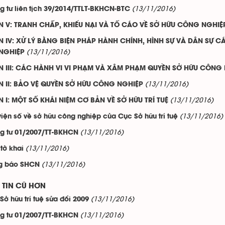
(13/11/2016)
g tư liên tịch 39/2014/TTLT-BKHCN-BTC
 V: TRANH CHẤP, KHIẾU NẠI VÀ TỐ CÁO VỀ SỞ HỮU CÔNG NGHIỆ
 IV: XỬ LÝ BẰNG BIỆN PHÁP HÀNH CHÍNH, HÌNH SỰ VÀ DÂN SỰ 
(13/11/2016)
NGHIỆP
N III: CÁC HÀNH VI VI PHẠM VÀ XÂM PHẠM QUYỀN SỞ HỮU CÔNG
(13/11/2016)
 II: BẢO VỆ QUYỀN SỞ HỮU CÔNG NGHIỆP
(13/11/2016)
 I: MỘT SỐ KHÁI NIỆM CƠ BẢN VỀ SỞ HỮU TRÍ TUỆ
(13/11/2016)
viện số về sở hữu công nghiệp của Cục Sở hữu trí tuệ
(13/11/2016)
g tư 01/2007/TT-BKHCN
(13/11/2016)
tờ khai
(13/11/2016)
g báo SHCN
TIN CŨ HƠN
(13/11/2016)
 Sở hữu trí tuệ sửa đổi 2009
(13/11/2016)
g tư 01/2007/TT-BKHCN