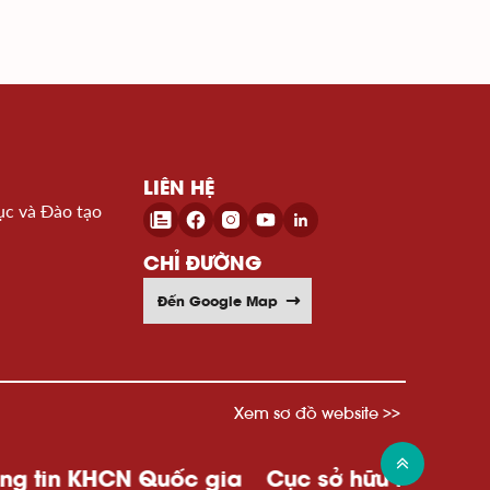
LIÊN HỆ
ục và Đào tạo
CHỈ ĐƯỜNG
Đến Google Map
Xem sơ đồ website >>
HCN Quốc gia
Cục sở hữu trí tuệ
Wipo
Uỷ