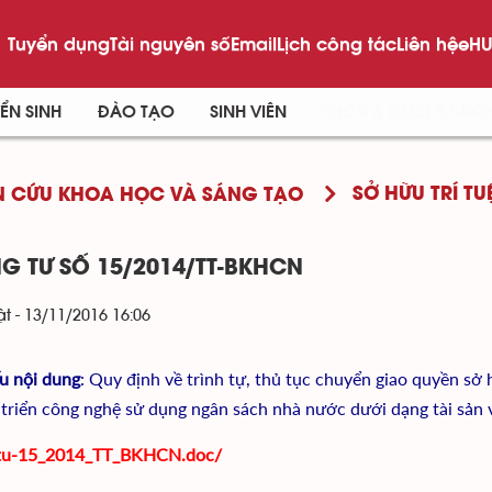
Tuyển dụng
Tài nguyên số
Email
Lịch công tác
Liên hệ
eHU
ỂN SINH
ĐÀO TẠO
SINH VIÊN
KHCN & ĐMST 57-NQ
SỞ HỮU TRÍ TU
 CỨU KHOA HỌC VÀ SÁNG TẠO
G TƯ SỐ 15/2014/TT-BKHCN
t - 13/11/2016 16:06
ếu nội dung
: Quy định về trình tự, thủ tục chuyển giao quyền 
 triển công nghệ sử dụng ngân sách nhà nước dưới dạng tài sản 
tu-15_2014_TT_BKHCN.doc/