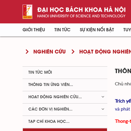
GIỚI THIỆU
TIN TỨC
SỰ KIỆN NỔI BẬT
TUY
NGHIÊN CỨU
HOẠT ĐỘNG NGHIÊN
THÔN
TIN TỨC MỚI
Chủ nhậ
THÔNG TIN ỨNG VIÊN...
HOẠT ĐỘNG NGHIÊN CỨU...
Trích y
và phát
CÁC ĐƠN VỊ NGHIÊN...
Thong-
TẠP CHÍ KHOA HỌC...