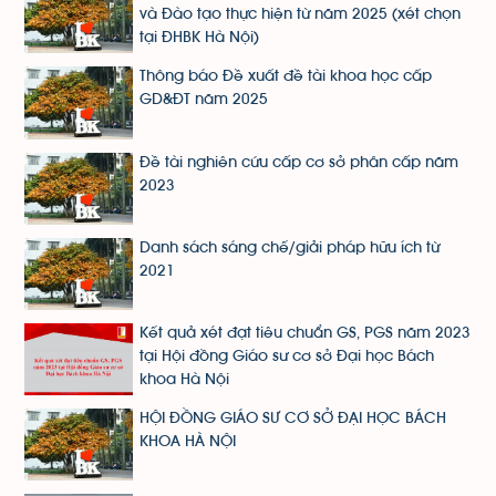
và Đào tạo thực hiện từ năm 2025 (xét chọn
tại ĐHBK Hà Nội)
Thông báo Đề xuất đề tài khoa học cấp
GD&ĐT năm 2025
Đề tài nghiên cứu cấp cơ sở phân cấp năm
2023
Danh sách sáng chế/giải pháp hữu ích từ
2021
Kết quả xét đạt tiêu chuẩn GS, PGS năm 2023
tại Hội đồng Giáo sư cơ sở Đại học Bách
khoa Hà Nội
HỘI ĐỒNG GIÁO SƯ CƠ SỞ ĐẠI HỌC BÁCH
KHOA HÀ NỘI