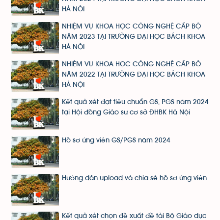
HÀ NỘI
NHIỆM VỤ KHOA HỌC CÔNG NGHỆ CẤP BỘ
NĂM 2023 TẠI TRƯỜNG ĐẠI HỌC BÁCH KHOA
HÀ NỘI
NHIỆM VỤ KHOA HỌC CÔNG NGHỆ CẤP BỘ
NĂM 2022 TẠI TRƯỜNG ĐẠI HỌC BÁCH KHOA
HÀ NỘI
Kết quả xét đạt tiêu chuẩn GS, PGS năm 2024
tại Hội đồng Giáo sư cơ sở ĐHBK Hà Nội
Hồ sơ ứng viên GS/PGS năm 2024
Hướng dẫn upload và chia sẻ hồ sơ ứng viên
Kết quả xét chọn đề xuất đề tài Bộ Giáo dục