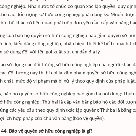
công nghiệp. Nhà nước tổ chức cơ quan xác lập quyền, quy định 
cho các đối tượng sở hữu công nghiệp phải đăng ký. Muốn được 
hủ thể khác có liên quan phải nộp đơn yêu cầu cấp văn bằng bảo
ng của bảo hộ quyền sở hữu công nghiệp bao gồm quyền sở hữu c
u ích, kiểu dáng công nghiệp, nhãn hiệu, thiết kế bố trí mạch t
 sử dụng đối với tên gọi xuất xứ, chỉ dẫn địa lý.
ào sử dụng các đối tượng sở hữu công nghiệp của người khác đ
các đối tượng này thì bị coi là xâm phạm quyền sở hữu công nghi
nh chất, mức độ vi phạm mà bị xử lý theo quy định của pháp luật.
, bảo hộ quyền sở hữu công nghiệp bao gồm ba nội dung: Thứ nh
ở hữu công nghiệp; Thứ hai là cấp văn bằng bảo hộ các đối tượ
 ứng các yêu cầu theo quy định (xác lập quyền); Thứ ba là bằng
lợi ích hợp pháp của chủ văn bằng (bảo vệ quyền).
 44. Bảo vệ quyền sở hữu công nghiệp là gì?