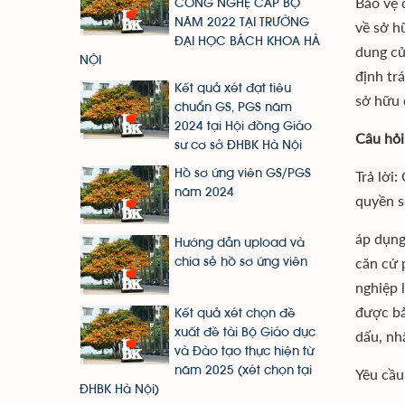
Bảo vệ 
CÔNG NGHỆ CẤP BỘ
NĂM 2022 TẠI TRƯỜNG
về sở h
ĐẠI HỌC BÁCH KHOA HÀ
dung củ
NỘI
định tr
Kết quả xét đạt tiêu
sở hữu 
chuẩn GS, PGS năm
2024 tại Hội đồng Giáo
Câu hỏi
sư cơ sở ĐHBK Hà Nội
Trả lời
Hồ sơ ứng viên GS/PGS
năm 2024
quyền s
áp dụng
Hướng dẫn upload và
căn cứ 
chia sẻ hồ sơ ứng viên
nghiệp 
được bả
Kết quả xét chọn đề
xuất đề tài Bộ Giáo dục
dấu, nh
và Đào tạo thực hiện từ
năm 2025 (xét chọn tại
Yêu cầu
ĐHBK Hà Nội)