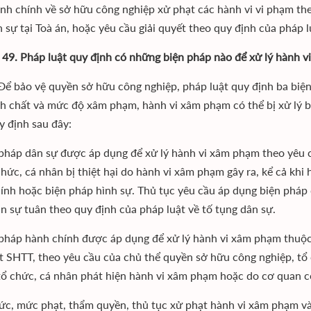
ành chính về sở hữu công nghiệp xử phạt các hành vi vi phạm 
n sự tại Toà án, hoặc yêu cầu giải quyết theo quy định của pháp 
 49. Pháp luật quy định có những biện pháp nào để xử lý hành 
: Để bảo vệ quyền sở hữu công nghiệp, pháp luật quy định ba biệ
nh chất và mức độ xâm phạm, hành vi xâm phạm có thể bị xử lý b
y định sau đây:
 pháp dân sự được áp dụng để xử lý hành vi xâm phạm theo yêu
chức, cá nhân bị thiệt hại do hành vi xâm phạm gây ra, kể cả khi
ính hoặc biện pháp hình sự. Thủ tục yêu cầu áp dụng biện pháp d
n sự tuân theo quy định của pháp luật về tố tụng dân sự.
 pháp hành chính được áp dụng để xử lý hành vi xâm phạm thuộc
t SHTT, theo yêu cầu của chủ thể quyền sở hữu công nghiệp, tổ 
 tổ chức, cá nhân phát hiện hành vi xâm phạm hoặc do cơ quan 
ức, mức phạt, thẩm quyền, thủ tục xử phạt hành vi xâm phạm v