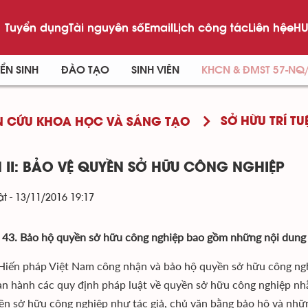
Tuyển dụng
Tài nguyên số
Email
Lịch công tác
Liên hệ
eHU
ỂN SINH
ĐÀO TẠO
SINH VIÊN
KHCN & ĐMST 57-NQ
SỞ HỮU TRÍ TU
 CỨU KHOA HỌC VÀ SÁNG TẠO
 II: BẢO VỆ QUYỀN SỞ HỮU CÔNG NGHIỆP
t - 13/11/2016 19:17
 43. Bảo hộ quyền sở hữu công nghiệp bao gồm những nội dung 
: Hiến pháp Việt Nam công nhận và bảo hộ quyền sở hữu công ng
n hành các quy định pháp luật về quyền sở hữu công nghiệp nhằ
ền sở hữu công nghiệp như tác giả, chủ văn bằng bảo hộ và nhữ