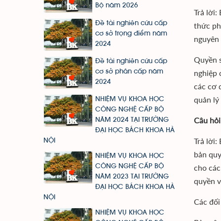
Bộ năm 2026
Trả lời
Đề tài nghiên cứu cấp
thức ph
cơ sở trọng điểm năm
nguyên 
2024
Quyền s
Đề tài nghiên cứu cấp
cơ sở phân cấp năm
nghiệp 
2024
các cơ 
quản lý
NHIỆM VỤ KHOA HỌC
CÔNG NGHỆ CẤP BỘ
Câu hỏi
NĂM 2024 TẠI TRƯỜNG
ĐẠI HỌC BÁCH KHOA HÀ
Trả lời
NỘI
bản quy
NHIỆM VỤ KHOA HỌC
cho các
CÔNG NGHỆ CẤP BỘ
NĂM 2023 TẠI TRƯỜNG
quyền v
ĐẠI HỌC BÁCH KHOA HÀ
NỘI
Các đối
NHIỆM VỤ KHOA HỌC