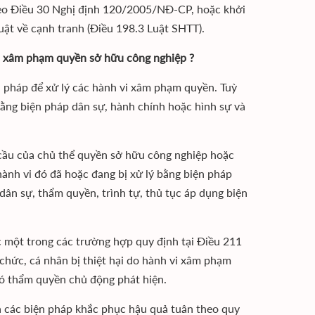
theo Điều 30 Nghị định 120/2005/NĐ-CP, hoặc khởi
luật về cạnh tranh (Điều 198.3 Luật SHTT).
vi xâm phạm quyền sở hữu công nghiệp ?
n pháp để xử lý các hành vi xâm phạm quyền. Tuỳ
ằng biện pháp dân sự, hành chính hoặc hình sự và
 cầu của chủ thể quyền sở hữu công nghiệp hoặc
 hành vi đó đã hoặc đang bị xử lý bằng biện pháp
ân sự, thẩm quyền, trình tự, thủ tục áp dụng biện
 một trong các trường hợp quy định tại Điều 211
chức, cá nhân bị thiệt hại do hành vi xâm phạm
có thẩm quyền chủ động phát hiện.
à các biện pháp khắc phục hậu quả tuân theo quy