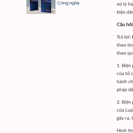
xử lý h
Công nghệ
kiện dâ
Câu hỏi
Trả lời
theo tí
theo qu
1. Biện
của tổ 
hành ch
pháp dâ
2. Biện
của Luậ
gây ra,
Hình th