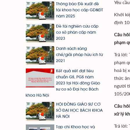
Yêu cầu
Thông báo Đề xuất đề
tài khoa học cấp GD&ĐT
Khởi ki
năm 2025
định 1
Đề tài nghiên cứu cấp
cơ sở phân cấp năm
Câu hỏi
2023
phạm qu
Danh sách sáng
Trả lời
chế/giải pháp hữu ích từ
2021
phạm qu
hoá bị 
Kết quả xét đạt tiêu
thức ăn
chuẩn GS, PGS năm
2023 tại Hội đồng Giáo
người t
sư cơ sở Đại học Bách
105/20
khoa Hà Nội
HỘI ĐỒNG GIÁO SƯ CƠ
Câu hỏi
SỞ ĐẠI HỌC BÁCH KHOA
xử lý k
HÀ NỘI
Trả lời
Tạp chí Khoa học và