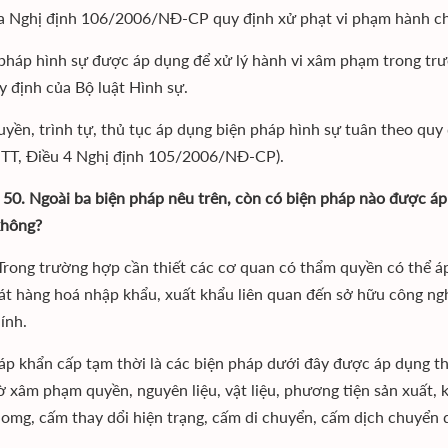
a Nghị định 106/2006/NĐ-CP quy định xử phạt vi phạm hành ch
 pháp hình sự được áp dụng để xử lý hành vi xâm phạm trong tr
y định của Bộ luật Hình sự.
yền, trình tự, thủ tục áp dụng biện pháp hình sự tuân theo quy 
TT, Điều 4 Nghị định 105/2006/NĐ-CP).
 50. Ngoài ba biện pháp nêu trên, còn có biện pháp nào được á
không?
: Trong trường hợp cần thiết các cơ quan có thẩm quyền có thể 
át hàng hoá nhập khẩu, xuất khẩu liên quan đến sở hữu công ng
ính.
áp khẩn cấp tạm thời là các biện pháp dưới đây được áp dụng th
ờ xâm phạm quyền, nguyên liệu, vật liệu, phương tiện sản xuất, 
omg, cấm thay dổi hiện trạng, cấm di chuyển, cấm dịch chuyển 