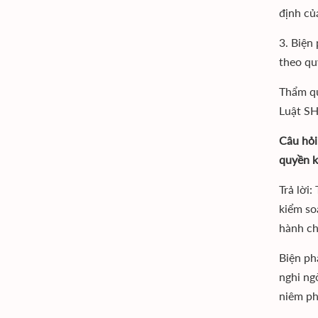
định củ
3. Biện
theo qu
Thẩm qu
Luật SH
Câu hỏi
quyền 
Trả lời
kiểm so
hành ch
Biện ph
nghi ng
niêm ph