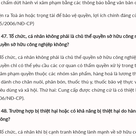
 chấm dứt hành vi xâm phạm bằng các thông báo bằng văn bản 
ện ra Toà án hoặc trọng tài để bảo vệ quyền, lợi ích chính đáng 
05/2006/NĐ-CP)
 47. Tổ chức, cá nhân không phải là chủ thể quyền sở hữu công 
yền sở hữu công nghịêp không?
: Tổ chức, cá nhân không phải là chủ thể quyền sở hữu công nghiệ
yền chỉ có thể yêu cầu các cơ quan có thẩm quyền xử lý trong 
xâm phạm quyền thuộc các nhóm sản phẩm, hàng hoá là lương t
 dành cho chăn nuôi, phân bón, thuốc thú y, thuốc bảo vệ thực vậ
iêu dùng và xã hội. Thứ hai: Cung cấp được chứng cứ là có thiệt
06/NĐ-CP).
 48. Trường hợp bị thiệt hại hoặc có khả năng bị thiệt hại do h
hông?
: Tổ chức, cá nhân khi bị cạnh tranh không lành mạnh về sở hữu