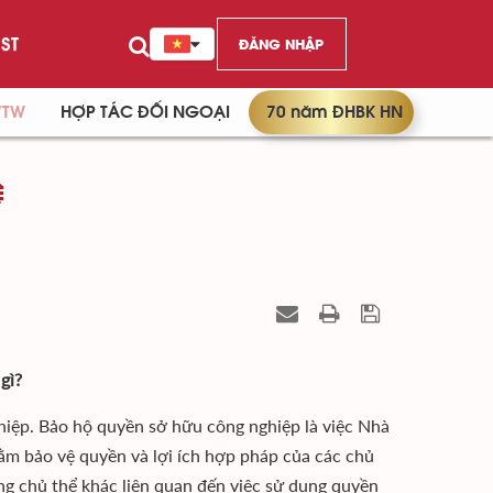
ST
ĐĂNG NHẬP
/TW
HỢP TÁC ĐỐI NGOẠI
70 năm ĐHBK HN
Ệ
gì?
hiệp. Bảo hộ quyền sở hữu công nghiệp là việc Nhà
m bảo vệ quyền và lợi ích hợp pháp của các chủ
ng chủ thể khác liên quan đến việc sử dụng quyền