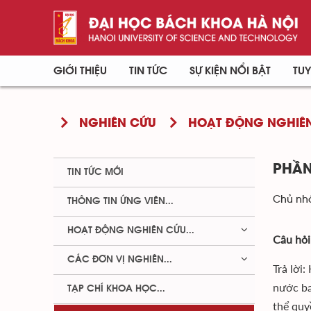
GIỚI THIỆU
TIN TỨC
SỰ KIỆN NỔI BẬT
TUY
NGHIÊN CỨU
HOẠT ĐỘNG NGHIÊN
PHẦN
TIN TỨC MỚI
Chủ nhậ
THÔNG TIN ỨNG VIÊN...
HOẠT ĐỘNG NGHIÊN CỨU...
Câu hỏi
CÁC ĐƠN VỊ NGHIÊN...
Trả lời
nước ba
TẠP CHÍ KHOA HỌC...
thể quy