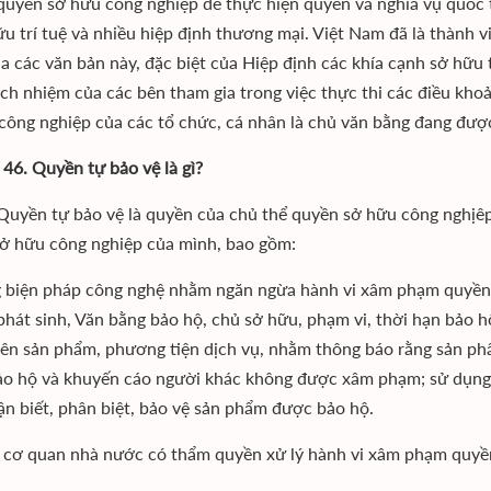
quyền sở hữu công nghiệp để thực hiện quyền và nghĩa vụ quốc 
ữu trí tuệ và nhiều hiệp định thương mại. Việt Nam đã là thành 
a các văn bản này, đặc biệt của Hiệp định các khía cạnh sở hữu t
ách nhiệm của các bên tham gia trong việc thực thi các điều kho
công nghiệp của các tổ chức, cá nhân là chủ văn bằng đang đượ
 46. Quyền tự bảo vệ là gì?
: Quyền tự bảo vệ là quyền của chủ thể quyền sở hữu công nghịê
ở hữu công nghiệp của mình, bao gồm:
 biện pháp công nghệ nhằm ngăn ngừa hành vi xâm phạm quyền s
phát sinh, Văn bằng bảo hộ, chủ sở hữu, phạm vi, thời hạn bảo 
lên sản phẩm, phương tiện dịch vụ, nhằm thông báo rằng sản p
o hộ và khuyến cáo người khác không được xâm phạm; sử dụng
ận biết, phân biệt, bảo vệ sản phẩm được bảo hộ.
 cơ quan nhà nước có thẩm quyền xử lý hành vi xâm phạm quyề