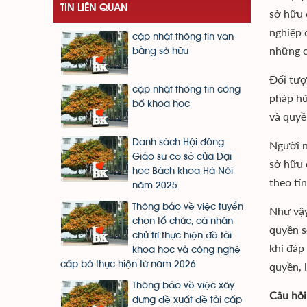
TIN LIÊN QUAN
sở hữu 
nghiệp 
cập nhật thông tin văn
những c
bằng sở hữu
Đối tượ
cập nhật thông tin công
pháp hữ
bố khoa học
và quyền
Danh sách Hội đồng
Người n
Giáo sư cơ sở của Đại
sở hữu 
học Bách khoa Hà Nội
theo tí
năm 2025
Thông báo về việc tuyển
Như vậy
chọn tổ chức, cá nhân
quyền s
chủ trì thực hiện đề tài
khi đáp
khoa học và công nghệ
quyền, 
cấp bộ thực hiện từ năm 2026
Thông báo về việc xây
Câu hỏi
dựng đề xuất đề tài cấp