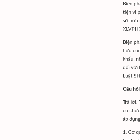
Biện ph
tiện vi
sở hữu 
XLVPHC
Biện ph
hữu côn
khẩu, n
đối với
Luật SH
Câu hỏi
Trả lời
có chức
áp dụng
1. Cơ q