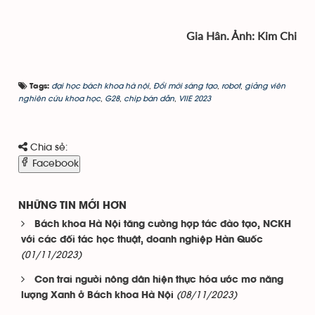
Gia Hân. Ảnh: Kim Chi
đại học bách khoa hà nội
,
Đổi mới sáng tạo
,
robot
,
giảng viên
Tags:
nghiên cứu khoa học
,
G28
,
chip bán dẫn
,
VIIE 2023
Chia sẻ:
Facebook
NHỮNG TIN MỚI HƠN
Bách khoa Hà Nội tăng cường hợp tác đào tạo, NCKH
với các đối tác học thuật, doanh nghiệp Hàn Quốc
(01/11/2023)
Con trai người nông dân hiện thực hóa ước mơ năng
(08/11/2023)
lượng Xanh ở Bách khoa Hà Nội