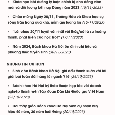
Khóa học bồi dưỡng lý luận chính trị cho đảng viên
(15/11/2023)
mới và đối tượng kết nạp Đảng năm 2023
Chào mừng Ngày 20/11, Trường Hóa và Khoa học sự
(15/11/2023)
sống trân trọng quá khứ, nắm giữ tương lai
“Lời chúc 20/11 tuyệt vời nhất với thầy/cô là sự trưởng
(17/11/2023)
thành, phát triển của học trò!”
Năm 2024, Bách khoa Hà Nội ổn định chỉ tiêu và
(30/11/2023)
phương thức tuyển sinh
NHỮNG TIN CŨ HƠN
Sinh viên Bách khoa Hà Nội ghi dấu thanh xuân với lời
(24/10/2023)
giải bài toán đặt hàng từ ngành Y tế
Bách khoa Hà Nội ký thỏa thuận hợp tác với doanh
nghiệp thành viên Tập đoàn Dầu khí Quốc gia Việt Nam
(23/10/2023)
Hai thầy giáo Bách khoa Hà Nội vinh dự nhận huy
(20/10/2023)
hiệu 40 năm, 30 năm tuổi Đảng