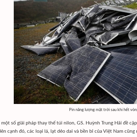
Pin năng lượng mặt trời sau khi hết vò
 một số giải pháp thay thế túi nilon, GS. Huỳnh Trung Hải đề cập đ
Bên cạnh đó, các loại lá, lạt dẻo dai và bền bỉ của Việt Nam cũ