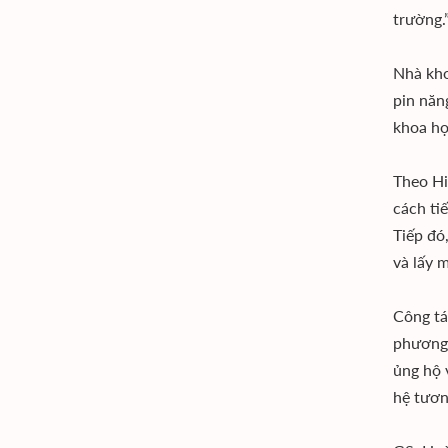
trường
Nhà khoa
pin năng
khoa họ
Theo Hiệ
cách tiê
Tiếp đó
và lấy 
Công ta
phương 
ủng hộ 
hệ tươ