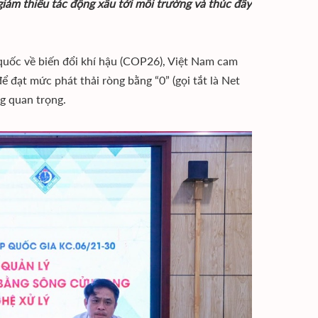
giảm thiểu tác động xấu tới môi trường và thúc đẩy
quốc về biến đổi khí hậu (COP26), Việt Nam cam
để đạt mức phát thải ròng bằng “0” (gọi tắt là Net
ng quan trọng.