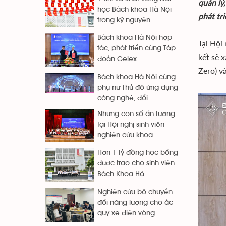
quản lý
học Bách khoa Hà Nội
phát tri
trong kỷ nguyên...
Bách khoa Hà Nội hợp
Tại Hội
tác, phát triển cùng Tập
kết sẽ 
đoàn Gelex
Zero) v
Bách khoa Hà Nội cùng
phụ nữ Thủ đô ứng dụng
công nghệ, đổi...
Những con số ấn tượng
tại Hội nghị sinh viên
nghiên cứu khoa...
Hơn 1 tỷ đồng học bổng
được trao cho sinh viên
Bách Khoa Hà...
Nghiên cứu bộ chuyển
đổi năng lượng cho ắc
quy xe điện vòng...