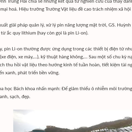
nh Trung Hải chia sẻ những kết quả từ nghiên cứu của thầy dà
mại hoá. Hiệu trưởng Trường Vật liệu đề cao trách nhiệm xã họ
uất giải pháp quản lý, xử lý pin năng lượng mặt trời, GS. Huỳnh
 từ ắc quy lithium (hay còn gọi là pin Li-on).
, pin Li-on thường được ứng dụng trong các thiết bị điện tử nhu
xe điện, xe máy,...), kỹ thuật hàng không,... Sau một số chu kỳ nạ
ch thu hồi vật liệu theo hướng kinh tế tuần hoàn, tiết kiệm tài n
ển xanh, phát triển bền vững.
 học Bách khoa nhấn mạnh: Để giảm thiểu ô nhiễm môi trường, m
xanh, sạch, đẹp.