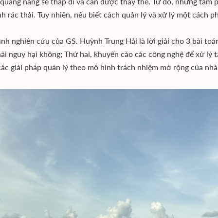
quang năng sẽ thấp đi và cần được thay thế. Từ đó, những tấm pi
nh rác thải. Tuy nhiên, nếu biết cách quản lý và xử lý một cách phu
nh nghiên cứu của GS. Huỳnh Trung Hải là lời giải cho 3 bài toán:
thải nguy hại không; Thứ hai, khuyến cáo các công nghệ để xử ly
ác giải pháp quản lý theo mô hình trách nhiệm mở rộng của nhà