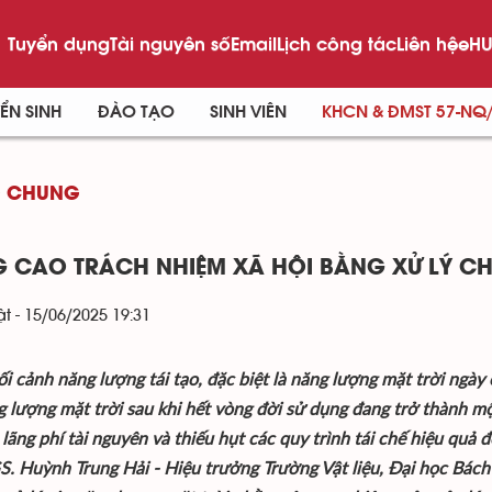
Tuyển dụng
Tài nguyên số
Email
Lịch công tác
Liên hệ
eHU
ỂN SINH
ĐÀO TẠO
SINH VIÊN
KHCN & ĐMST 57-NQ
G CHUNG
 CAO TRÁCH NHIỆM XÃ HỘI BẰNG XỬ LÝ CH
t - 15/06/2025 19:31
i cảnh năng lượng tái tạo, đặc biệt là năng lượng mặt trời ngày c
 lượng mặt trời sau khi hết vòng đời sử dụng đang trở thành mọ
 lãng phí tài nguyên và thiếu hụt các quy trình tái chế hiệu quả đ
S. Huỳnh Trung Hải - Hiệu trưởng Trường Vật liệu, Đại học Bách k