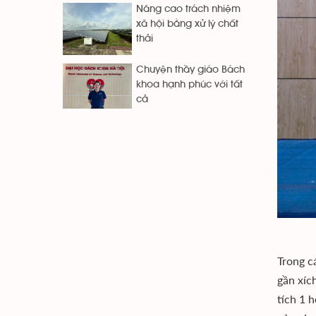
Nâng cao trách nhiệm
xã hội bằng xử lý chất
thải
Chuyện thầy giáo Bách
khoa hạnh phúc với tất
cả
Trong cá
gần xíc
tích 1 he