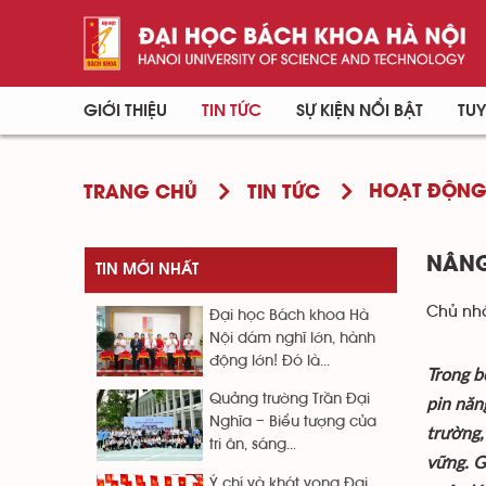
GIỚI THIỆU
TIN TỨC
SỰ KIỆN NỔI BẬT
TUY
HOẠT ĐỘN
TRANG CHỦ
TIN TỨC
NÂNG
TIN MỚI NHẤT
Chủ nhậ
Đại học Bách khoa Hà
Nội dám nghĩ lớn, hành
động lớn! Đó là...
Trong bố
Quảng trường Trần Đại
pin năng
Nghĩa – Biểu tượng của
trường,
tri ân, sáng...
vững. G
Ý chí và khát vọng Đại