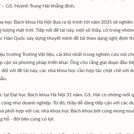
.” – GS. Huỳnh Trung Hải khẳng định.
 học Bách khoa Hà Nội đưa ra lộ trình tới năm 2035 sẽ nghiên cư
 lượng mặt trời. Tiếp nối đề tài này, một số thầy, cô trong nho
c Hàn Quốc xây dựng thuyết minh đề tài theo dạng nghị định th
u trưởng Trường Vật liệu, cái khó nhất trong nghiên cứu nói chung
́p cận và phương pháp triển khai. Ông cho rằng giai đoạn đầu tie
, đối với đề tài này, các nhà khoa học cần hợp tác chặt chẽ với
mẫu.
́c tại Đại học Bách khoa Hà Nội 31 năm, GS. Hải có những mối qua
cũng như doanh nghiệp. Từ đó, thầy dễ dàng tiếp cận với các do
và phối hợp với các nhà khoa học Bách khoa bởi cùng mong muốn 
ng hỗ - đôi bên cùng có lợi.