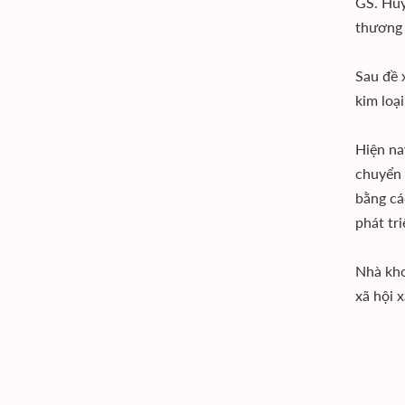
GS. Huỳ
thương 
Sau đề x
kim loại
Hiện nay
chuyển (
bằng cá
phát tri
Nhà khoa
xã hội 