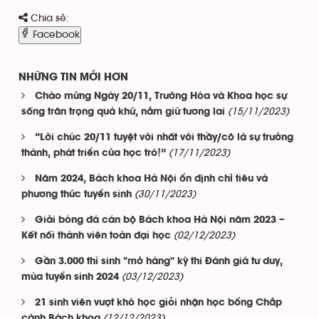
Chia sẻ:
Facebook
NHỮNG TIN MỚI HƠN
Chào mừng Ngày 20/11, Trường Hóa và Khoa học sự
(15/11/2023)
sống trân trọng quá khứ, nắm giữ tương lai
“Lời chúc 20/11 tuyệt vời nhất với thầy/cô là sự trưởng
(17/11/2023)
thành, phát triển của học trò!”
Năm 2024, Bách khoa Hà Nội ổn định chỉ tiêu và
(30/11/2023)
phương thức tuyển sinh
Giải bóng đá cán bộ Bách khoa Hà Nội năm 2023 –
(02/12/2023)
Kết nối thành viên toàn đại học
Gần 3.000 thí sinh "mở hàng" kỳ thi Đánh giá tư duy,
(03/12/2023)
mùa tuyển sinh 2024
21 sinh viên vượt khó học giỏi nhận học bổng Chắp
(12/12/2023)
cánh Bách khoa