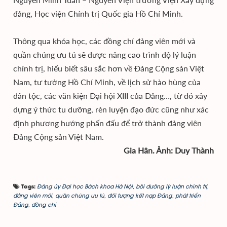
đảng, Học viện Chính trị Quốc gia Hồ Chí Minh.
Thông qua khóa học, các đồng chí đảng viên mới và
quần chúng ưu tú sẽ được nâng cao trình độ lý luận
chính trị, hiểu biết sâu sắc hơn về Đảng Cộng sản Việt
Nam, tư tưởng Hồ Chí Minh, về lịch sử hào hùng của
dân tộc, các văn kiện Đại hội XIII của Đảng…, từ đó xây
dựng ý thức tu dưỡng, rèn luyện đạo đức cũng như xác
định phương hướng phấn đấu để trở thành đảng viên
Đảng Cộng sản Việt Nam.
Gia Hân. Ảnh: Duy Thành
Đảng ủy Đại học Bách khoa Hà Nội
,
bồi dưỡng lý luận chính trị
,
Tags:
đảng viên mới
,
quần chúng ưu tú
,
đối tượng kết nạp Đảng
,
phát triển
Đảng
,
đồng chí