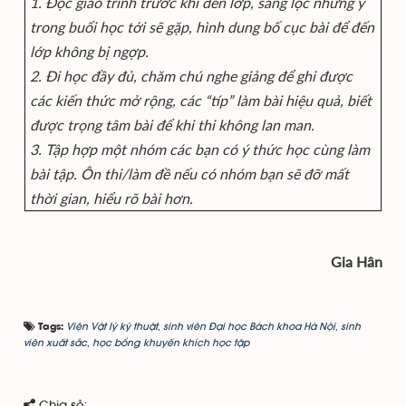
1. Đọc giáo trình trước khi đến lớp, sàng lọc những ý
trong buổi học tới sẽ gặp, hình dung bố cục bài để đến
lớp không bị ngợp.
2. Đi học đầy đủ, chăm chú nghe giảng để ghi được
các kiến thức mở rộng, các “típ” làm bài hiệu quả, biết
được trọng tâm bài để khi thi không lan man.
3. Tập hợp một nhóm các bạn có ý thức học cùng làm
bài tập. Ôn thi/làm đề nếu có nhóm bạn sẽ đỡ mất
thời gian, hiểu rõ bài hơn.
Gia Hân
Viện Vật lý kỹ thuật
,
sinh viên Đại học Bách khoa Hà Nội
,
sinh
Tags:
viên xuất sắc
,
học bổng khuyến khích học tập
Chia sẻ: