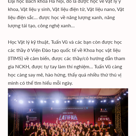
Đại học Bách khoa Hà Nội, đó là được học về Vật lý y
khoa, Vật liệu y sinh, Vật liệu điện tử, Vật liệu nano, Vật
liệu điện sắc… được học về năng lượng xanh, năng
lượng tái tạo, công nghệ xanh…
Học Vật lý kỹ thuật, Tuấn Vũ và các bạn còn được học
các thầy ở Viện Đào tạo quốc tế về Khoa học vật liệu
(ITIMS) về cảm biến, được các thầy/cô hướng dẫn tham
gia NCKH, được tự tay làm thí nghiệm… Tuấn Vũ càng
học càng say mê, hào hứng, thấy quá nhiều thứ thú vị
mình có thể tìm hiểu mỗi ngày.