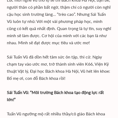
người thân có phần bất ngờ, thậm chí có người còn nghĩ
cậu học sinh trường làng… “trèo cao”. Nhưng Sái Tuấn
Vũ luôn tự nhủ: Với một vài phương pháp học, mình
cũng có kết quả nhất định. Quan trọng là tự tin, suy nghĩ
mình sẽ làm được. Cơ hội của mình với các bạn là như
nhau. Mình sẽ đạt được mục tiêu và ước mơ!
Sái Tuấn Vũ đã dồn hết tâm sức ôn tập, thi cử. Ngày
chạm tay vào ước mơ, trở thành sinh viên K66, Viện Kỹ
thuật Vật lý, Đại học Bách khoa Hà Nội, Vũ hét lên khoe:
Bố mẹ ơi, con đỗ Bách khoa rồi!
Sái Tuấn Vũ: “Môi trường Bách khoa tạo động lực rất
lớn!”
Tuấn Vũ ngưỡng mộ rất nhiều thầy/cô giáo Bách khoa