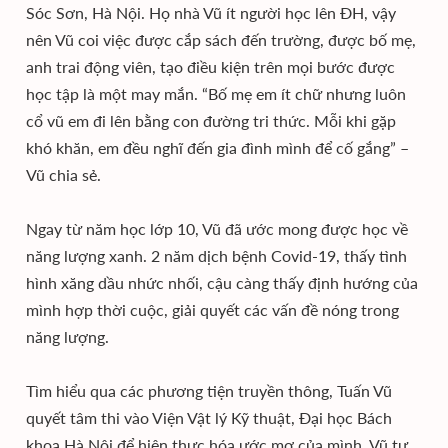
Sóc Sơn, Hà Nội. Họ nhà Vũ ít người học lên ĐH, vậy
nên Vũ coi việc được cắp sách đến trường, được bố mẹ,
anh trai động viên, tạo điều kiện trên mọi bước được
học tập là một may mắn. “Bố mẹ em ít chữ nhưng luôn
cổ vũ em đi lên bằng con đường tri thức. Mỗi khi gặp
khó khăn, em đều nghĩ đến gia đình mình để cố gắng” –
Vũ chia sẻ.
Ngay từ năm học lớp 10, Vũ đã ước mong được học về
năng lượng xanh. 2 năm dịch bệnh Covid-19, thấy tình
hình xăng dầu nhức nhối, cậu càng thấy định hướng của
mình hợp thời cuộc, giải quyết các vấn đề nóng trong
năng lượng.
Tìm hiểu qua các phương tiện truyền thông, Tuấn Vũ
quyết tâm thi vào Viện Vật lý Kỹ thuật, Đại học Bách
khoa Hà Nội để hiện thực hóa ước mơ của mình. Vũ tự