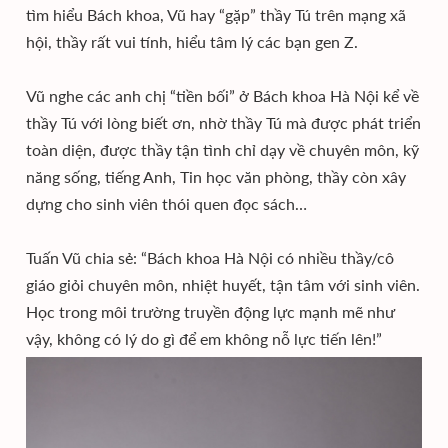
tìm hiểu Bách khoa, Vũ hay “gặp” thầy Tú trên mạng xã
hội, thầy rất vui tính, hiểu tâm lý các bạn gen Z.
Vũ nghe các anh chị “tiền bối” ở Bách khoa Hà Nội kể về
thầy Tú với lòng biết ơn, nhờ thầy Tú mà được phát triển
toàn diện, được thầy tận tình chỉ dạy về chuyên môn, kỹ
năng sống, tiếng Anh, Tin học văn phòng, thầy còn xây
dựng cho sinh viên thói quen đọc sách…
Tuấn Vũ chia sẻ: “Bách khoa Hà Nội có nhiều thầy/cô
giáo giỏi chuyên môn, nhiệt huyết, tận tâm với sinh viên.
Học trong môi trường truyền động lực mạnh mẽ như
vậy, không có lý do gì để em không nỗ lực tiến lên!”