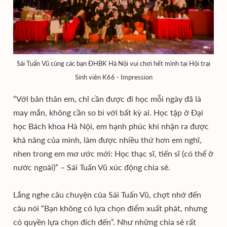
Sái Tuấn Vũ cùng các bạn ĐHBK Hà Nội vui chơi hết mình tại Hội trại
Sinh viên K66 - Impression
“Với bản thân em, chỉ cần được đi học mỗi ngày đã là
may mắn, không cần so bì với bất kỳ ai. Học tập ở Đại
học Bách khoa Hà Nội, em hạnh phúc khi nhận ra được
khả năng của mình, làm được nhiều thứ hơn em nghĩ,
nhen trong em mơ ước mới: Học thạc sĩ, tiến sĩ (có thể ở
nước ngoài)” – Sái Tuấn Vũ xúc động chia sẻ.
Lắng nghe câu chuyện của Sái Tuấn Vũ, chợt nhớ đến
câu nói “Bạn không có lựa chọn điểm xuất phát, nhưng
có quyền lựa chọn đích đến”. Như những chia sẻ rất