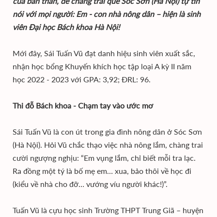
của bản thân, để chàng trai quê Sóc Sơn (Hà Nội) tự tin
nói với mọi người: Em - con nhà nông dân – hiện là sinh
viên Đại học Bách khoa Hà Nội!
Mới đây, Sái Tuấn Vũ đạt danh hiệu sinh viên xuất sắc,
nhận học bổng Khuyến khích học tập loại A kỳ II năm
học 2022 - 2023 với GPA: 3,92; ĐRL: 96.
Thi đỗ Bách khoa - Chạm tay vào ước mơ
Sái Tuấn Vũ là con út trong gia đình nông dân ở Sóc Sơn
(Hà Nội). Hỏi Vũ chắc thạo việc nhà nông lắm, chàng trai
cười ngượng nghịu: “Em vụng lắm, chỉ biết mỗi tra lạc.
Ra đồng một tý là bố mẹ em… xua, bảo thôi về học đi
(kiểu về nhà cho đỡ… vướng víu người khác!)”.
Tuấn Vũ là cựu học sinh Trường THPT Trung Giã – huyện