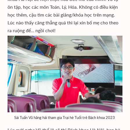
ôn tập, học các môn Toán, Lý, Hóa. Không có điều kiện
học thêm, cậu tìm các bài giảng/khóa học trên mạng.
Lúc nào thấy căng thẳng quá thì lại xin bố mẹ cho theo
ra ruộng để… ngồi chơi!
Sái Tuấn Vũ hăng hái tham gia Trại hè Tuổi trẻ Bách khoa 2023
Lúc mới nghe Vũ thổ lộ sẽ thi Bách khoa Hà Nội, bạn bè,