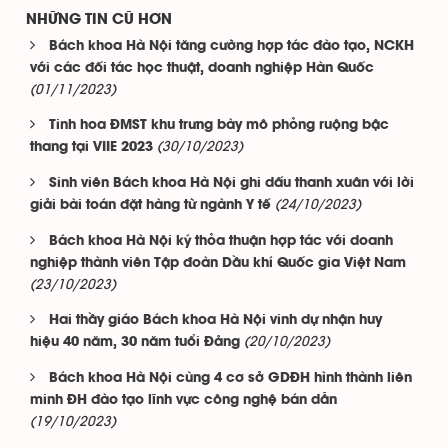
NHỮNG TIN CŨ HƠN
Bách khoa Hà Nội tăng cường hợp tác đào tạo, NCKH
với các đối tác học thuật, doanh nghiệp Hàn Quốc
(01/11/2023)
Tinh hoa ĐMST khu trưng bày mô phỏng ruộng bậc
(30/10/2023)
thang tại VIIE 2023
Sinh viên Bách khoa Hà Nội ghi dấu thanh xuân với lời
(24/10/2023)
giải bài toán đặt hàng từ ngành Y tế
Bách khoa Hà Nội ký thỏa thuận hợp tác với doanh
nghiệp thành viên Tập đoàn Dầu khí Quốc gia Việt Nam
(23/10/2023)
Hai thầy giáo Bách khoa Hà Nội vinh dự nhận huy
(20/10/2023)
hiệu 40 năm, 30 năm tuổi Đảng
Bách khoa Hà Nội cùng 4 cơ sở GDĐH hình thành liên
minh ĐH đào tạo lĩnh vực công nghệ bán dẫn
(19/10/2023)