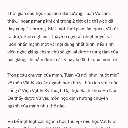
Thời gian đầu học các môn đại cương, Tuấn Vũ cảm
thấy… hoang mang khi chỉ trong 2 tiết các thầy/cô đã
dạy xong 1 chương. Mất một thời gian làm quen, Vũ rút
ra được kinh nghiệm: Thầy/cô dạy rất nhiệt huyết và
luôn nhấn mạnh một vài nội dung nhất định, nếu sinh
viên nghe giảng chăm chú sẽ ghi lại được trọng tâm của
bài giảng, chỉ nắm được các ý này là đã thi qua môn rồi.
Trong câu chuyện của mình, Tuấn Vũ nói như “nuốt mic”
về môn Vật lý và các ngành học thú vị, hữu ích với cuộc
sống ở Viện Vật lý Kỹ thuật, Đại học Bách khoa Hà Nội.
Để thấy được Vũ yêu môn học định hướng chuyên
ngành của mình như thế nào.
Vũ kể một loạt các ngành học thú vị - nếu học Vật lý ở