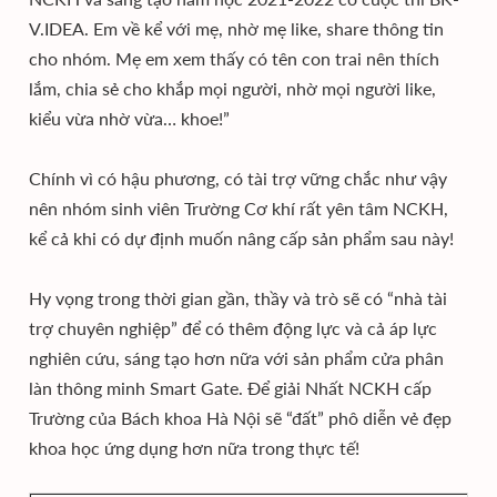
V.IDEA. Em về kể với mẹ, nhờ mẹ like, share thông tin
cho nhóm. Mẹ em xem thấy có tên con trai nên thích
lắm, chia sẻ cho khắp mọi người, nhờ mọi người like,
kiểu vừa nhờ vừa… khoe!”
Chính vì có hậu phương, có tài trợ vững chắc như vậy
nên nhóm sinh viên Trường Cơ khí rất yên tâm NCKH,
kể cả khi có dự định muốn nâng cấp sản phẩm sau này!
Hy vọng trong thời gian gần, thầy và trò sẽ có “nhà tài
trợ chuyên nghiệp” để có thêm động lực và cả áp lực
nghiên cứu, sáng tạo hơn nữa với sản phẩm cửa phân
làn thông minh Smart Gate. Để giải Nhất NCKH cấp
Trường của Bách khoa Hà Nội sẽ “đất” phô diễn vẻ đẹp
khoa học ứng dụng hơn nữa trong thực tế!