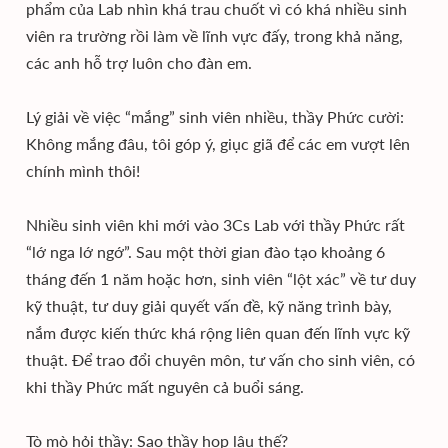
phẩm của Lab nhìn khá trau chuốt vì có khá nhiều sinh
viên ra trường rồi làm về lĩnh vực đấy, trong khả năng,
các anh hỗ trợ luôn cho đàn em.
Lý giải về việc “mắng” sinh viên nhiều, thầy Phức cười:
Không mắng đâu, tôi góp ý, giục giã để các em vượt lên
chính mình thôi!
Nhiều sinh viên khi mới vào 3Cs Lab với thầy Phức rất
“lớ nga lớ ngớ”. Sau một thời gian đào tạo khoảng 6
tháng đến 1 năm hoặc hơn, sinh viên “lột xác” về tư duy
kỹ thuật, tư duy giải quyết vấn đề, kỹ năng trình bày,
nắm được kiến thức khá rộng liên quan đến lĩnh vực kỹ
thuật. Để trao đổi chuyên môn, tư vấn cho sinh viên, có
khi thầy Phức mất nguyên cả buổi sáng.
Tò mò hỏi thầy: Sao thầy họp lâu thế?