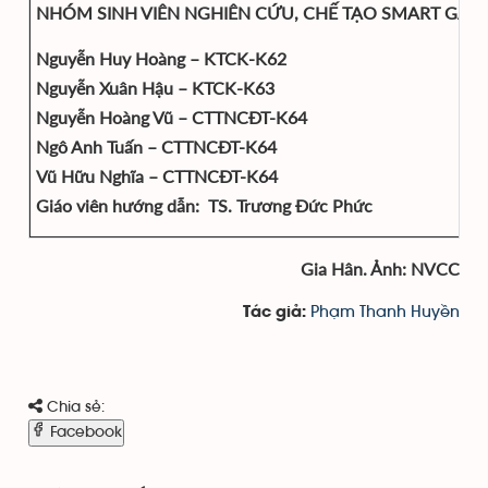
NHÓM SINH VIÊN NGHIÊN CỨU, CHẾ TẠO SMART GATE
Nguyễn Huy Hoàng – KTCK-K62
Nguyễn Xuân Hậu – KTCK-K63
Nguyễn Hoàng Vũ – CTTNCĐT-K64
Ngô Anh Tuấn – CTTNCĐT-K64
Vũ Hữu Nghĩa – CTTNCĐT-K64
Giáo viên hướng dẫn: TS. Trương Đức Phức
Gia Hân. Ảnh: NVCC
Phạm Thanh Huyền
Tác giả:
Chia sẻ:
Facebook