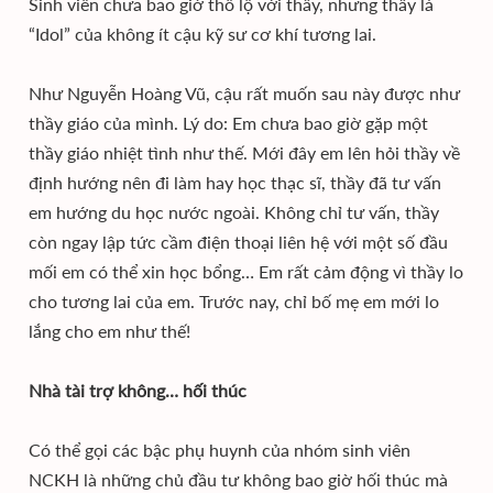
Sinh viên chưa bao giờ thổ lộ với thầy, nhưng thầy là
“Idol” của không ít cậu kỹ sư cơ khí tương lai.
Như Nguyễn Hoàng Vũ, cậu rất muốn sau này được như
thầy giáo của mình. Lý do: Em chưa bao giờ gặp một
thầy giáo nhiệt tình như thế. Mới đây em lên hỏi thầy về
định hướng nên đi làm hay học thạc sĩ, thầy đã tư vấn
em hướng du học nước ngoài. Không chỉ tư vấn, thầy
còn ngay lập tức cầm điện thoại liên hệ với một số đầu
mối em có thể xin học bổng… Em rất cảm động vì thầy lo
cho tương lai của em. Trước nay, chỉ bố mẹ em mới lo
lắng cho em như thế!
Nhà tài trợ không… hối thúc
Có thể gọi các bậc phụ huynh của nhóm sinh viên
NCKH là những chủ đầu tư không bao giờ hối thúc mà