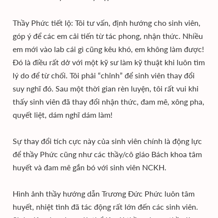
Thầy Phức tiết lộ: Tôi tư vấn, định hướng cho sinh viên,
góp ý để các em cải tiến từ tác phong, nhận thức. Nhiều
em mới vào lab cái gì cũng kêu khó, em không làm được!
Đó là điều rất dở với một kỹ sư làm kỹ thuật khi luôn tìm
lý do để từ chối. Tôi phải “chỉnh” để sinh viên thay đổi
suy nghĩ đó. Sau một thời gian rèn luyện, tôi rất vui khi
thấy sinh viên đã thay đổi nhận thức, đam mê, xông pha,
quyết liệt, dám nghĩ dám làm!
Sự thay đổi tích cực này của sinh viên chính là động lực
để thầy Phức cũng như các thầy/cô giáo Bách khoa tâm
huyết và đam mê gắn bó với sinh viên NCKH.
Hình ảnh thầy hướng dẫn Trương Đức Phức luôn tâm
huyết, nhiệt tình đã tác động rất lớn đến các sinh viên.