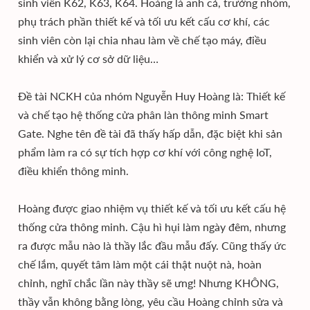
sinh viên K62, K63, K64. Hoàng là anh cả, trưởng nhóm,
phụ trách phần thiết kế và tối ưu kết cấu cơ khí, các
sinh viên còn lại chia nhau làm về chế tạo máy, điều
khiển và xử lý cơ sở dữ liệu…
Đề tài NCKH của nhóm Nguyễn Huy Hoàng là: Thiết kế
và chế tạo hệ thống cửa phân làn thông minh Smart
Gate. Nghe tên đề tài đã thấy hấp dẫn, đặc biệt khi sản
phẩm làm ra có sự tích hợp cơ khí với công nghệ IoT,
điều khiển thông minh.
Hoàng được giao nhiệm vụ thiết kế và tối ưu kết cấu hệ
thống cửa thông minh. Cậu hì hụi làm ngày đêm, nhưng
ra được mẫu nào là thầy lắc đầu mẫu đấy. Cũng thấy ức
chế lắm, quyết tâm làm một cái thật nuột nà, hoàn
chỉnh, nghĩ chắc lần này thầy sẽ ưng! Nhưng KHÔNG,
thầy vẫn không bằng lòng, yêu cầu Hoàng chỉnh sửa và