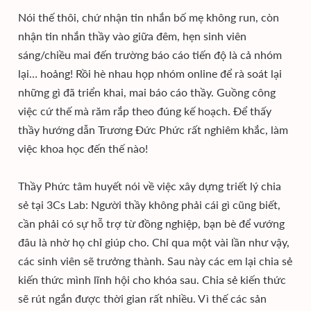
Nói thế thôi, chứ nhận tin nhắn bố mẹ không run, còn
nhận tin nhắn thầy vào giữa đêm, hẹn sinh viên
sáng/chiều mai đến trường báo cáo tiến độ là cả nhóm
lại… hoảng! Rồi hè nhau họp nhóm online để rà soát lại
những gì đã triển khai, mai báo cáo thầy. Guồng công
việc cứ thế mà răm rắp theo đúng kế hoạch. Để thấy
thầy hướng dẫn Trương Đức Phức rất nghiêm khắc, làm
việc khoa học đến thế nào!
Thầy Phức tâm huyết nói về việc xây dựng triết lý chia
sẻ tại 3Cs Lab: Người thầy không phải cái gì cũng biết,
cần phải có sự hỗ trợ từ đồng nghiệp, bạn bè để vướng
đâu là nhờ họ chỉ giúp cho. Chỉ qua một vài lần như vậy,
các sinh viên sẽ trưởng thành. Sau này các em lại chia sẻ
kiến thức mình lĩnh hội cho khóa sau. Chia sẻ kiến thức
sẽ rút ngắn được thời gian rất nhiều. Vì thế các sản