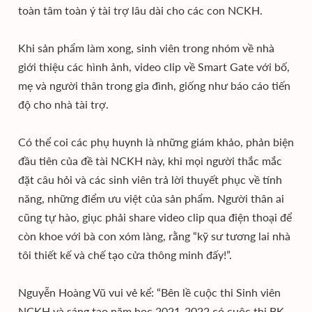
toàn tâm toàn ý tài trợ lâu dài cho các con NCKH.
Khi sản phẩm làm xong, sinh viên trong nhóm về nhà
giới thiệu các hình ảnh, video clip về Smart Gate với bố,
mẹ và người thân trong gia đình, giống như báo cáo tiến
độ cho nhà tài trợ.
Có thể coi các phụ huynh là những giám khảo, phản biện
đầu tiên của đề tài NCKH này, khi mọi người thắc mắc
đặt câu hỏi và các sinh viên trả lời thuyết phục về tính
năng, những điểm ưu việt của sản phẩm. Người thân ai
cũng tự hào, giục phải share video clip qua điện thoại để
còn khoe với bà con xóm làng, rằng “kỹ sư tương lai nhà
tôi thiết kế và chế tạo cửa thông minh đấy!”.
Nguyễn Hoàng Vũ vui vẻ kể: “Bên lề cuộc thi Sinh viên
NCKH và sáng tạo năm học 2021-2022 có cuộc thi BK-