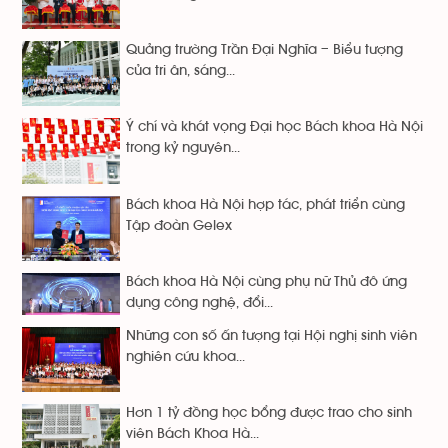
Quảng trường Trần Đại Nghĩa – Biểu tượng
của tri ân, sáng...
Ý chí và khát vọng Đại học Bách khoa Hà Nội
trong kỷ nguyên...
Bách khoa Hà Nội hợp tác, phát triển cùng
Tập đoàn Gelex
Bách khoa Hà Nội cùng phụ nữ Thủ đô ứng
dụng công nghệ, đổi...
Những con số ấn tượng tại Hội nghị sinh viên
nghiên cứu khoa...
Hơn 1 tỷ đồng học bổng được trao cho sinh
viên Bách Khoa Hà...