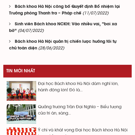
Bách khoa Hà Nội công bố Quyết định Bổ nhiệm lại
(11/07/2022)
Trưởng phòng Thanh tra – Pháp chế
Sinh viên Bách khoa NCKH: Vào nhiều vai, “bơi xa
(04/07/2022)
bờ”
Bách khoa Hà Nội quản trị chiến lược hướng tới tự
(28/06/2022)
chủ toàn diện
TIN MỚI NHẤT
Đại học Bách khoa Hà Nội dám nghĩ lớn,
hành động lớn! Đó là...
Quảng trường Trần Đại Nghĩa – Biểu tượng
của tri ân, sáng...
Ý chí và khát vọng Đại học Bách khoa Hà Nội