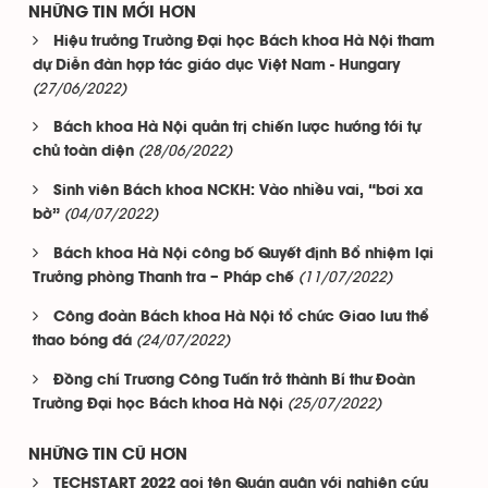
NHỮNG TIN MỚI HƠN
Hiệu trưởng Trường Đại học Bách khoa Hà Nội tham
dự Diễn đàn hợp tác giáo dục Việt Nam - Hungary
(27/06/2022)
Bách khoa Hà Nội quản trị chiến lược hướng tới tự
(28/06/2022)
chủ toàn diện
Sinh viên Bách khoa NCKH: Vào nhiều vai, “bơi xa
(04/07/2022)
bờ”
Bách khoa Hà Nội công bố Quyết định Bổ nhiệm lại
(11/07/2022)
Trưởng phòng Thanh tra – Pháp chế
Công đoàn Bách khoa Hà Nội tổ chức Giao lưu thể
(24/07/2022)
thao bóng đá
Đồng chí Trương Công Tuấn trở thành Bí thư Đoàn
(25/07/2022)
Trường Đại học Bách khoa Hà Nội
NHỮNG TIN CŨ HƠN
TECHSTART 2022 gọi tên Quán quân với nghiên cứu