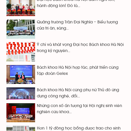
hành động lớn! Đó là...
Quảng trường Trần Đại Nghĩa – Biểu tượng
của tri ân, sáng...
Ý chí và khát vọng Đại học Bách khoa Hà Nội
trong kỷ nguyên...
Bách khoa Hà Nội hợp tác, phát triển cùng
Tập đoàn Gelex
Bách khoa Hà Nội cùng phụ nữ Thủ đô ứng
dụng công nghệ, đổi...
Những con số ấn tượng tại Hội nghị sinh viên
nghiên cứu khoa...
Hơn 1 tỷ đồng học bổng được trao cho sinh