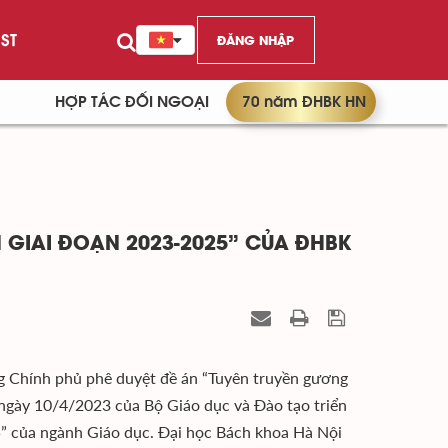
ST
ĐĂNG NHẬP
/TW
HỢP TÁC ĐỐI NGOẠI
70 năm ĐHBK HN
N GIAI ĐOẠN 2023-2025” CỦA ĐHBK
 Chính phủ phê duyệt đề án “Tuyên truyền gương
ngày 10/4/2023 của Bộ Giáo dục và Đào tạo triển
5” của ngành Giáo dục. Đại học Bách khoa Hà Nội