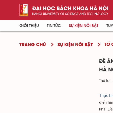
GIỚI THIỆU
TIN TỨC
SỰ KIỆN NỔI BẬT
TUY
TỔ 
TRANG CHỦ
SỰ KIỆN NỔI BẬT
ĐỀ Á
HÀ N
Thứ tư -
Thực hi
điển hì
khai Đề