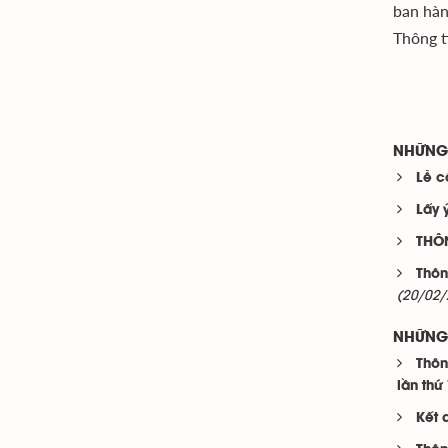
ban hàn
Thông t
NHỮNG 
Lễ c
Lấy 
THÔ
Thôn
(20/02/
NHỮNG 
Thôn
lần thứ
Kết 