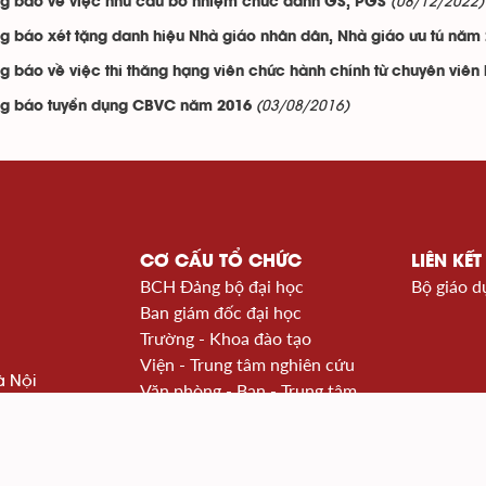
(08/12/2022)
g báo về việc nhu cầu bổ nhiệm chức danh GS, PGS
g báo xét tặng danh hiệu Nhà giáo nhân dân, Nhà giáo ưu tú năm
g báo về việc thi thăng hạng viên chức hành chính từ chuyên viên
(03/08/2016)
g báo tuyển dụng CBVC năm 2016
CƠ CẤU TỔ CHỨC
LIÊN KẾT
BCH Đảng bộ đại học
Bộ giáo d
Ban giám đốc đại học
Trường - Khoa đào tạo
Viện - Trung tâm nghiên cứu
à Nội
Văn phòng - Ban - Trung tâm