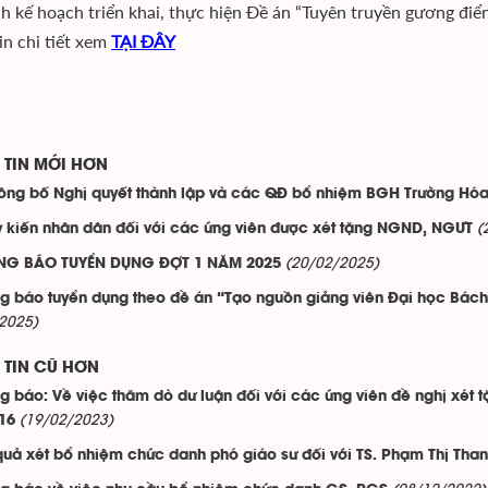
h kế hoạch triển khai, thực hiện Đề án “Tuyên truyền gương điển
in chi tiết xem
TẠI ĐÂY
TIN MỚI HƠN
ông bố Nghị quyết thành lập và các QĐ bổ nhiệm BGH Trường Hóa 
(
ý kiến nhân dân đối với các ứng viên được xét tặng NGND, NGƯT
(20/02/2025)
NG BÁO TUYỂN DỤNG ĐỢT 1 NĂM 2025
g báo tuyển dụng theo đề án “Tạo nguồn giảng viên Đại học Bác
2025)
TIN CŨ HƠN
g báo: Về việc thăm dò dư luận đối với các ứng viên đề nghị xét 
(19/02/2023)
 16
quả xét bổ nhiệm chức danh phó giáo sư đối với TS. Phạm Thị Than