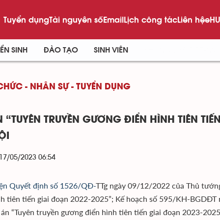
Tuyển dụng
Tài nguyên số
Email
Lịch công tác
Liên hệ
eHU
ỂN SINH
ĐÀO TẠO
SINH VIÊN
KHCN & ĐMST 57-NQ
CHỨC - NHÂN SỰ - TUYỂN DỤNG
N “TUYÊN TRUYỀN GƯƠNG ĐIỂN HÌNH TIÊN TIẾ
ỘI
 17/05/2023 06:54
ện Quyết định số 1526/QĐ-
TTg ngày 09/12/2022 của Thủ tướng
nh tiên tiến giai đoạn 2022-2025”; Kế hoạch số 595/KH-BGDĐT 
 án “Tuyên truyền gương điển hình tiên tiến giai đoạn 2023-202