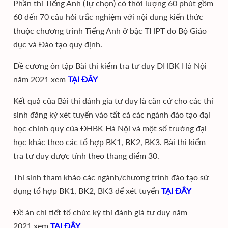
Phần thi Tiếng Anh (Tự chọn) có thời lượng 60 phút gồm
60 đến 70 câu hỏi trắc nghiệm với nội dung kiến thức
thuộc chương trình Tiếng Anh ở bậc THPT do Bộ Giáo
dục và Đào tạo quy định.
Đề cương ôn tập Bài thi kiểm tra tư duy ĐHBK Hà Nội
năm 2021 xem
TẠI ĐÂY
Kết quả của Bài thi đánh gia tư duy là căn cứ cho các thí
sinh đăng ký xét tuyển vào tất cả các ngành đào tạo đại
học chính quy của ĐHBK Hà Nội và một số trường đại
học khác theo các tổ hợp BK1, BK2, BK3. Bài thi kiểm
tra tư duy được tính theo thang điểm 30.
Thí sinh tham khảo các ngành/chương trình đào tạo sử
dụng tổ hợp BK1, BK2, BK3 để xét tuyển
TẠI ĐÂY
Đề án chi tiết tổ chức kỳ thi đánh giá tư duy năm
2021 xem
TẠI ĐÂY