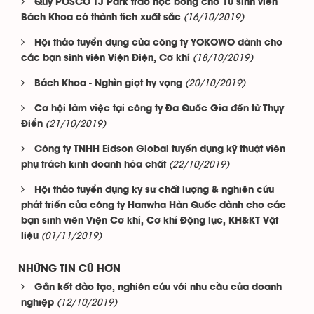
Quỹ POSCO TJ Park trao học bổng cho 10 sinh viên
(16/10/2019)
Bách Khoa có thành tích xuất sắc
Hội thảo tuyển dụng của công ty YOKOWO dành cho
(18/10/2019)
các bạn sinh viên Viện Điện, Cơ khí
(20/10/2019)
Bách Khoa - Nghìn giọt hy vọng
Cơ hội làm việc tại công ty Đa Quốc Gia đến từ Thụy
(21/10/2019)
Điển
Công ty TNHH Eidson Global tuyển dụng kỹ thuật viên
(22/10/2019)
phụ trách kinh doanh hóa chất
Hội thảo tuyển dụng kỹ sư chất lượng & nghiên cứu
phát triển của công ty Hanwha Hàn Quốc dành cho các
bạn sinh viên Viện Cơ khí, Cơ khí Động lực, KH&KT Vật
(01/11/2019)
liệu
NHỮNG TIN CŨ HƠN
Gắn kết đào tạo, nghiên cứu với nhu cầu của doanh
(12/10/2019)
nghiệp