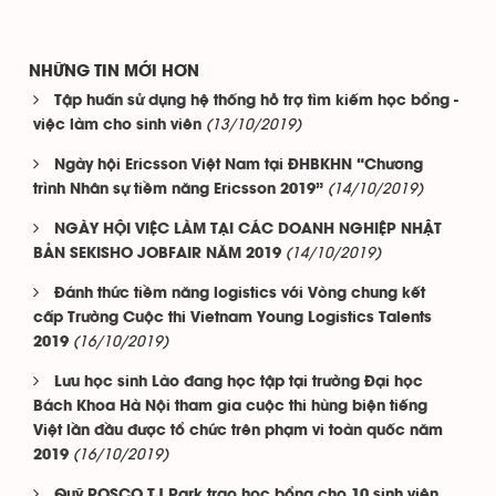
NHỮNG TIN MỚI HƠN
Tập huấn sử dụng hệ thống hỗ trợ tìm kiếm học bổng -
(13/10/2019)
việc làm cho sinh viên
Ngày hội Ericsson Việt Nam tại ĐHBKHN “Chương
(14/10/2019)
trình Nhân sự tiềm năng Ericsson 2019”
NGÀY HỘI VIỆC LÀM TẠI CÁC DOANH NGHIỆP NHẬT
(14/10/2019)
BẢN SEKISHO JOBFAIR NĂM 2019
Đánh thức tiềm năng logistics với Vòng chung kết
cấp Trường Cuộc thi Vietnam Young Logistics Talents
(16/10/2019)
2019
Lưu học sinh Lào đang học tập tại trường Đại học
Bách Khoa Hà Nội tham gia cuộc thi hùng biện tiếng
Việt lần đầu được tổ chức trên phạm vi toàn quốc năm
(16/10/2019)
2019
Quỹ POSCO TJ Park trao học bổng cho 10 sinh viên