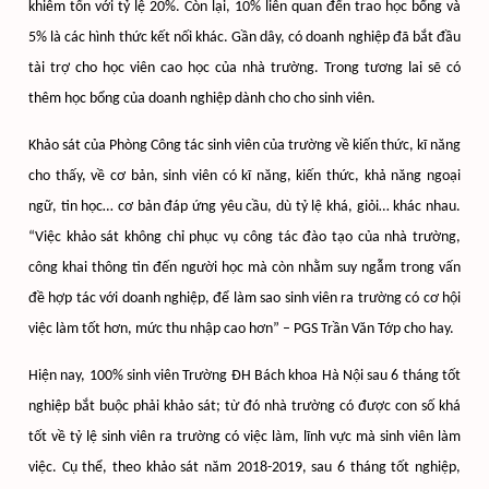
khiêm tốn với tỷ lệ 20%. Còn lại, 10% liên quan đến trao học bổng và
5% là các hình thức kết nối khác. Gần dây, có doanh nghiệp đã bắt đầu
tài trợ cho học viên cao học của nhà trường. Trong tương lai sẽ có
thêm học bổng của doanh nghiệp dành cho cho sinh viên.
Khảo sát của Phòng Công tác sinh viên của trường về kiến thức, kĩ năng
cho thấy, về cơ bản, sinh viên có kĩ năng, kiến thức, khả năng ngoại
ngữ, tin học… cơ bản đáp ứng yêu cầu, dù tỷ lệ khá, giỏi… khác nhau.
“Việc khảo sát không chỉ phục vụ công tác đào tạo của nhà trường,
công khai thông tin đến người học mà còn nhằm suy ngẫm trong vấn
đề hợp tác với doanh nghiệp, để làm sao sinh viên ra trường có cơ hội
việc làm tốt hơn, mức thu nhập cao hơn” – PGS Trần Văn Tớp cho hay.
Hiện nay, 100% sinh viên Trường ĐH Bách khoa Hà Nội sau 6 tháng tốt
nghiệp bắt buộc phải khảo sát; từ đó nhà trường có được con số khá
tốt về tỷ lệ sinh viên ra trường có việc làm, lĩnh vực mà sinh viên làm
việc. Cụ thể, theo khảo sát năm 2018-2019, sau 6 tháng tốt nghiệp,