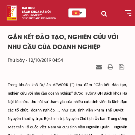
GẮN KẾT ĐÀO TẠO, NGHIÊN CỨU VỚI
NHU CẦU CỦA DOANH NGHIỆP
Thứ bảy - 12/10/2019 04:54
Trong khuôn khổ Dự án V2WORK (*) 
tọa đàm “Gắn kết đào tạo,
nghiên cứu với nhu cầu doanh nghiệp” được Trường ĐH Bách khoa Hà
Nội tổ chức, thu hút sự tham gia của nhiều cựu sinh viên là lãnh đạo
các tổ chức, doanh nghiệp…., như cựu sinh viên Phạm Thế Duyệt –
Nguyên thường trực Bộ chính trị, Nguyên Chủ tịch Ủy ban Trung ương
Mặt trận Tổ quốc Việt Nam và cựu sinh viên Nguyễn Quân – Nguyên