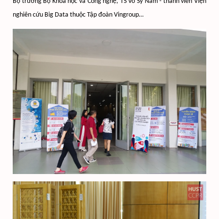
Bộ trưởng Bộ Khoa học và Công nghệ, TS Võ Sỹ Nam - thành viên Viện
nghiên cứu Big Data thuộc Tập đoàn Vingroup…