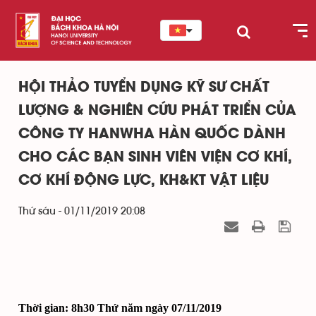
HỘI THẢO TUYỂN DỤNG KỸ SƯ CHẤT
LƯỢNG & NGHIÊN CỨU PHÁT TRIỂN CỦA
CÔNG TY HANWHA HÀN QUỐC DÀNH
CHO CÁC BẠN SINH VIÊN VIỆN CƠ KHÍ,
CƠ KHÍ ĐỘNG LỰC, KH&KT VẬT LIỆU
Thứ sáu - 01/11/2019 20:08
Thời gian: 8h30 Thứ năm ngày 07/11/2019