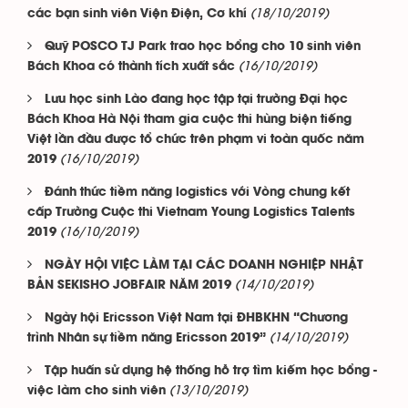
(18/10/2019)
các bạn sinh viên Viện Điện, Cơ khí
Quỹ POSCO TJ Park trao học bổng cho 10 sinh viên
(16/10/2019)
Bách Khoa có thành tích xuất sắc
Lưu học sinh Lào đang học tập tại trường Đại học
Bách Khoa Hà Nội tham gia cuộc thi hùng biện tiếng
Việt lần đầu được tổ chức trên phạm vi toàn quốc năm
(16/10/2019)
2019
Đánh thức tiềm năng logistics với Vòng chung kết
cấp Trường Cuộc thi Vietnam Young Logistics Talents
(16/10/2019)
2019
NGÀY HỘI VIỆC LÀM TẠI CÁC DOANH NGHIỆP NHẬT
(14/10/2019)
BẢN SEKISHO JOBFAIR NĂM 2019
Ngày hội Ericsson Việt Nam tại ĐHBKHN “Chương
(14/10/2019)
trình Nhân sự tiềm năng Ericsson 2019”
Tập huấn sử dụng hệ thống hỗ trợ tìm kiếm học bổng -
(13/10/2019)
việc làm cho sinh viên