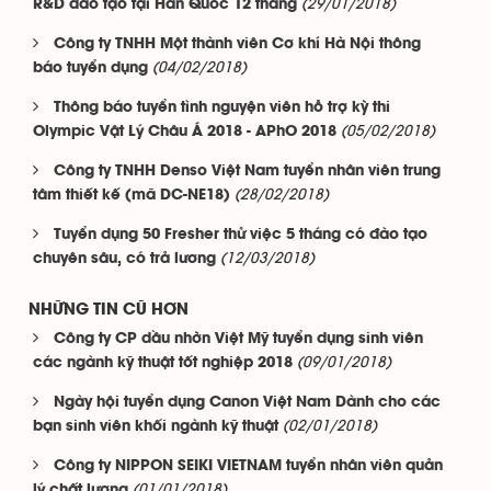
(29/01/2018)
R&D đào tạo tại Hàn Quốc 12 tháng
Công ty TNHH Một thành viên Cơ khí Hà Nội thông
(04/02/2018)
báo tuyển dụng
Thông báo tuyển tình nguyện viên hỗ trợ kỳ thi
(05/02/2018)
Olympic Vật Lý Châu Á 2018 - APhO 2018
Công ty TNHH Denso Việt Nam tuyển nhân viên trung
(28/02/2018)
tâm thiết kế (mã DC-NE18)
Tuyển dụng 50 Fresher thử việc 5 tháng có đào tạo
(12/03/2018)
chuyên sâu, có trả lương
NHỮNG TIN CŨ HƠN
Công ty CP dầu nhờn Việt Mỹ tuyển dụng sinh viên
(09/01/2018)
các ngành kỹ thuật tốt nghiệp 2018
Ngày hội tuyển dụng Canon Việt Nam Dành cho các
(02/01/2018)
bạn sinh viên khối ngành kỹ thuật
Công ty NIPPON SEIKI VIETNAM tuyển nhân viên quản
(01/01/2018)
lý chất lượng