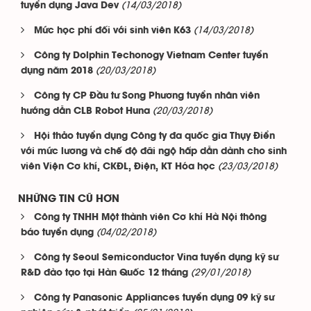
(14/03/2018)
tuyển dụng Java Dev
(14/03/2018)
Mức học phí đối với sinh viên K63
Công ty Dolphin Techonogy Vietnam Center tuyển
(20/03/2018)
dụng năm 2018
Công ty CP Đầu tư Song Phương tuyển nhân viên
(20/03/2018)
hướng dẫn CLB Robot Huna
Hội thảo tuyển dụng Công ty đa quốc gia Thụy Điển
với mức lương và chế độ đãi ngộ hấp dẫn dành cho sinh
(23/03/2018)
viên Viện Cơ khí, CKĐL, Điện, KT Hóa học
NHỮNG TIN CŨ HƠN
Công ty TNHH Một thành viên Cơ khí Hà Nội thông
(04/02/2018)
báo tuyển dụng
Công ty Seoul Semiconductor Vina tuyển dụng kỹ sư
(29/01/2018)
R&D đào tạo tại Hàn Quốc 12 tháng
Công ty Panasonic Appliances tuyển dụng 09 kỹ sư