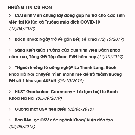
NHỮNG TIN CŨ HƠN
Cựu sinh viên chung tay đóng góp hỗ trợ cho các sinh
viên tại Ký túc xá Trường mùa dịch COVID-19
(15/04/2020)
(12/10/2019)
Bách Khoa: Ngày trở về gắn kết, sẻ chia
Sáng kiến giúp Trường của cựu sinh viên Bách khoa
(12/10/2019)
năm xưa, Tổng GĐ Tập đoàn PVN hôm nay
“Người khổng lồ công nghệ” Lữ Thành Long: Bách
khoa Hà Nội chuyển mình mạnh mẽ để trở thành trường
(09/10/2019)
ĐH số 1 khu vực ASEAN
HUST Graduation Ceremony – Lời tạm biệt từ Bách
(05/09/2019)
Khoa Hà Nội
(02/08/2016)
Gương mặt CSV tiêu biểu
Ban liên lạc CSV các ngành Khoa/ Viện đào tạo
(02/08/2016)